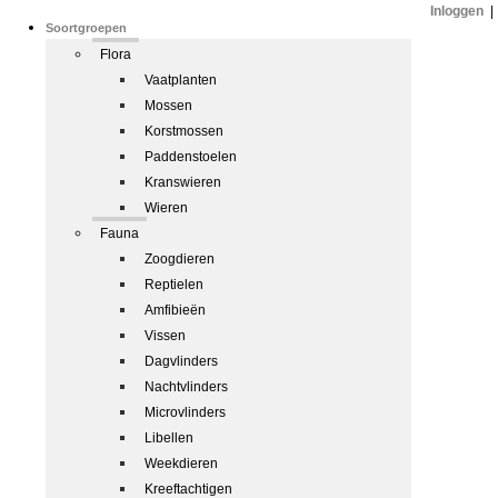
Inloggen
|
Soortgroepen
Flora
Vaatplanten
Mossen
Korstmossen
Paddenstoelen
Kranswieren
Wieren
Fauna
Zoogdieren
Reptielen
Amfibieën
Vissen
Dagvlinders
Nachtvlinders
Microvlinders
Libellen
Weekdieren
Kreeftachtigen