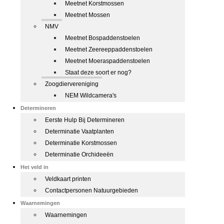
Meetnet Korstmossen
Meetnet Mossen
NMV
Meetnet Bospaddenstoelen
Meetnet Zeereeppaddenstoelen
Meetnet Moeraspaddenstoelen
Staat deze soort er nog?
Zoogdiervereniging
NEM Wildcamera's
Determineren
Eerste Hulp Bij Determineren
Determinatie Vaatplanten
Determinatie Korstmossen
Determinatie Orchideeën
Het veld in
Veldkaart printen
Contactpersonen Natuurgebieden
Waarnemingen
Waarnemingen