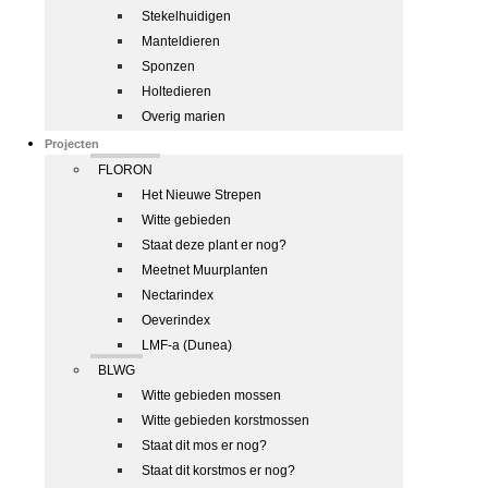
Stekelhuidigen
Manteldieren
Sponzen
Holtedieren
Overig marien
Projecten
FLORON
Het Nieuwe Strepen
Witte gebieden
Staat deze plant er nog?
Meetnet Muurplanten
Nectarindex
Oeverindex
LMF-a (Dunea)
BLWG
Witte gebieden mossen
Witte gebieden korstmossen
Staat dit mos er nog?
Staat dit korstmos er nog?