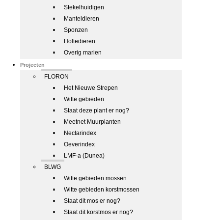
Stekelhuidigen
Manteldieren
Sponzen
Holtedieren
Overig marien
Projecten
FLORON
Het Nieuwe Strepen
Witte gebieden
Staat deze plant er nog?
Meetnet Muurplanten
Nectarindex
Oeverindex
LMF-a (Dunea)
BLWG
Witte gebieden mossen
Witte gebieden korstmossen
Staat dit mos er nog?
Staat dit korstmos er nog?