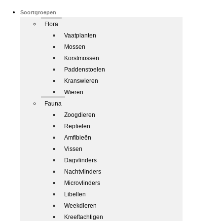
Soortgroepen
Flora
Vaatplanten
Mossen
Korstmossen
Paddenstoelen
Kranswieren
Wieren
Fauna
Zoogdieren
Reptielen
Amfibieën
Vissen
Dagvlinders
Nachtvlinders
Microvlinders
Libellen
Weekdieren
Kreeftachtigen