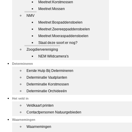
Meetnet Korstmossen
Meetnet Mossen
NMV
Meetnet Bospaddenstoelen
Meetnet Zeereeppaddenstoelen
Meetnet Moeraspaddenstoelen
Staat deze soort er nog?
Zoogdiervereniging
NEM Wildcamera's
Determineren
Eerste Hulp Bij Determineren
Determinatie Vaatplanten
Determinatie Korstmossen
Determinatie Orchideeën
Het veld in
Veldkaart printen
Contactpersonen Natuurgebieden
Waarnemingen
Waarnemingen