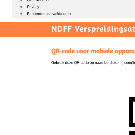
Over deze site
Privacy
Beheerders en validatoren
NDFF Verspreidingsat
QR-code voor mobiele appara
Gebruik deze QR-code op naambordjes in (heem)tui