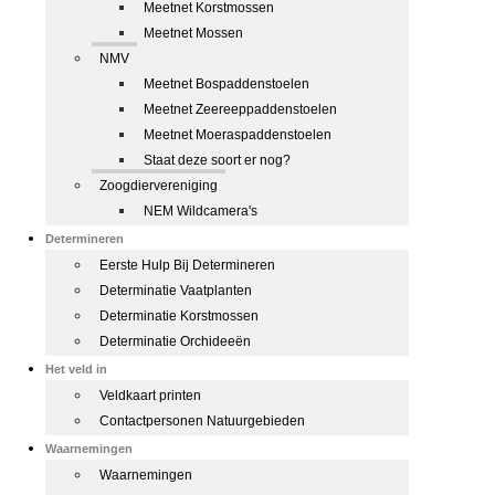
Meetnet Korstmossen
Meetnet Mossen
NMV
Meetnet Bospaddenstoelen
Meetnet Zeereeppaddenstoelen
Meetnet Moeraspaddenstoelen
Staat deze soort er nog?
Zoogdiervereniging
NEM Wildcamera's
Determineren
Eerste Hulp Bij Determineren
Determinatie Vaatplanten
Determinatie Korstmossen
Determinatie Orchideeën
Het veld in
Veldkaart printen
Contactpersonen Natuurgebieden
Waarnemingen
Waarnemingen