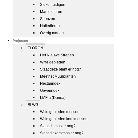
Stekelhuidigen
Manteldieren
Sponzen
Holtedieren
Overig marien
Projecten
FLORON
Het Nieuwe Strepen
Witte gebieden
Staat deze plant er nog?
Meetnet Muurplanten
Nectarindex
Oeverindex
LMF-a (Dunea)
BLWG
Witte gebieden mossen
Witte gebieden korstmossen
Staat dit mos er nog?
Staat dit korstmos er nog?