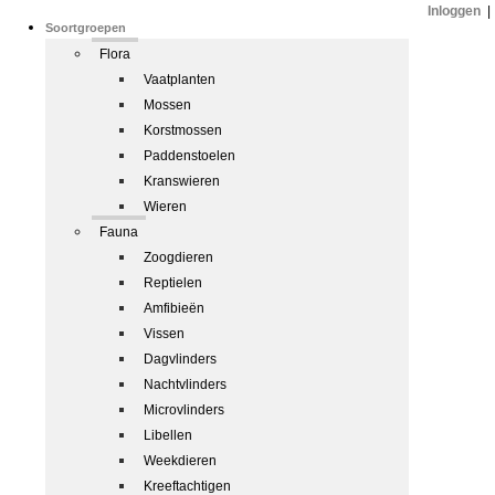
Inloggen
|
Soortgroepen
Flora
Vaatplanten
Mossen
Korstmossen
Paddenstoelen
Kranswieren
Wieren
Fauna
Zoogdieren
Reptielen
Amfibieën
Vissen
Dagvlinders
Nachtvlinders
Microvlinders
Libellen
Weekdieren
Kreeftachtigen