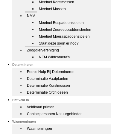
Meetnet Korstmossen
Meetnet Mossen
NMV
Meetnet Bospaddenstoelen
Meetnet Zeereeppaddenstoelen
Meetnet Moeraspaddenstoelen
Staat deze soort er nog?
Zoogdiervereniging
NEM Wildcamera's
Determineren
Eerste Hulp Bij Determineren
Determinatie Vaatplanten
Determinatie Korstmossen
Determinatie Orchideeën
Het veld in
Veldkaart printen
Contactpersonen Natuurgebieden
Waarnemingen
Waarnemingen