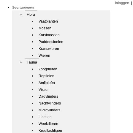
Inloggen
|
Soortgroepen
Flora
Vaatplanten
Mossen
Korstmossen
Paddenstoelen
Kranswieren
Wieren
Fauna
Zoogdieren
Reptielen
Amfibieën
Vissen
Dagvlinders
Nachtvlinders
Microvlinders
Libellen
Weekdieren
Kreeftachtigen