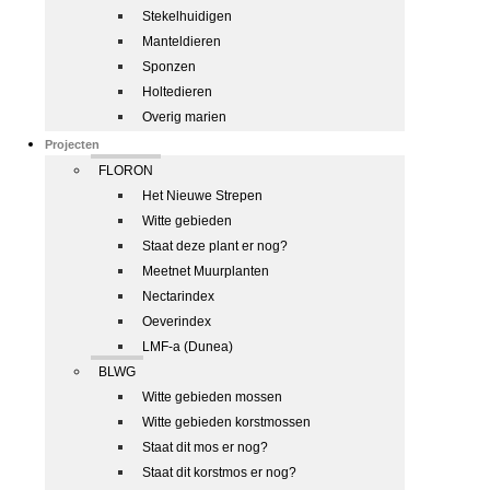
Stekelhuidigen
Manteldieren
Sponzen
Holtedieren
Overig marien
Projecten
FLORON
Het Nieuwe Strepen
Witte gebieden
Staat deze plant er nog?
Meetnet Muurplanten
Nectarindex
Oeverindex
LMF-a (Dunea)
BLWG
Witte gebieden mossen
Witte gebieden korstmossen
Staat dit mos er nog?
Staat dit korstmos er nog?