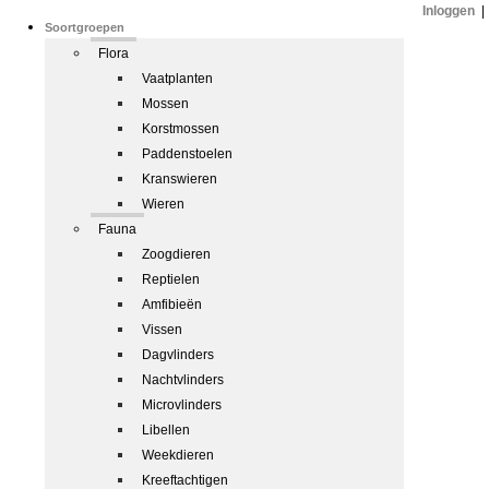
Inloggen
|
Soortgroepen
Flora
Vaatplanten
Mossen
Korstmossen
Paddenstoelen
Kranswieren
Wieren
Fauna
Zoogdieren
Reptielen
Amfibieën
Vissen
Dagvlinders
Nachtvlinders
Microvlinders
Libellen
Weekdieren
Kreeftachtigen