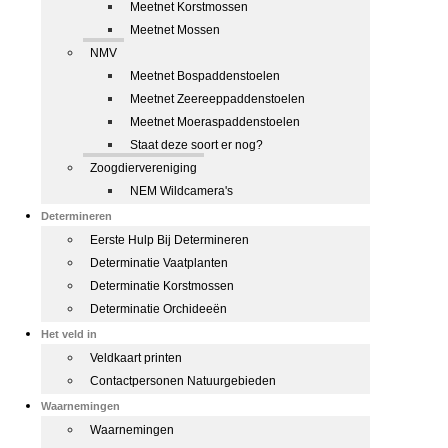
Meetnet Korstmossen
Meetnet Mossen
NMV
Meetnet Bospaddenstoelen
Meetnet Zeereeppaddenstoelen
Meetnet Moeraspaddenstoelen
Staat deze soort er nog?
Zoogdiervereniging
NEM Wildcamera's
Determineren
Eerste Hulp Bij Determineren
Determinatie Vaatplanten
Determinatie Korstmossen
Determinatie Orchideeën
Het veld in
Veldkaart printen
Contactpersonen Natuurgebieden
Waarnemingen
Waarnemingen