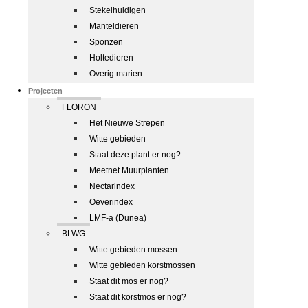
Stekelhuidigen
Manteldieren
Sponzen
Holtedieren
Overig marien
Projecten
FLORON
Het Nieuwe Strepen
Witte gebieden
Staat deze plant er nog?
Meetnet Muurplanten
Nectarindex
Oeverindex
LMF-a (Dunea)
BLWG
Witte gebieden mossen
Witte gebieden korstmossen
Staat dit mos er nog?
Staat dit korstmos er nog?