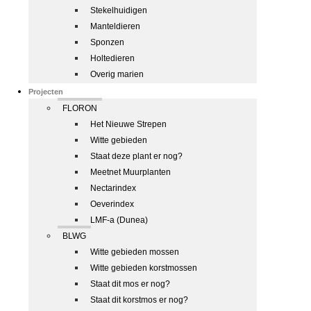
Stekelhuidigen
Manteldieren
Sponzen
Holtedieren
Overig marien
Projecten
FLORON
Het Nieuwe Strepen
Witte gebieden
Staat deze plant er nog?
Meetnet Muurplanten
Nectarindex
Oeverindex
LMF-a (Dunea)
BLWG
Witte gebieden mossen
Witte gebieden korstmossen
Staat dit mos er nog?
Staat dit korstmos er nog?