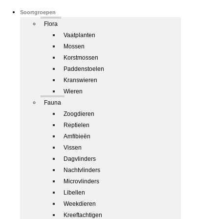
Soortgroepen
Flora
Vaatplanten
Mossen
Korstmossen
Paddenstoelen
Kranswieren
Wieren
Fauna
Zoogdieren
Reptielen
Amfibieën
Vissen
Dagvlinders
Nachtvlinders
Microvlinders
Libellen
Weekdieren
Kreeftachtigen