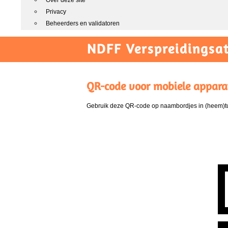
Over deze site
Privacy
Beheerders en validatoren
NDFF Verspreidingsat
QR-code voor mobiele appara
Gebruik deze QR-code op naambordjes in (heem)tui