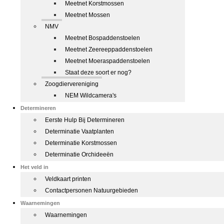
Meetnet Korstmossen
Meetnet Mossen
NMV
Meetnet Bospaddenstoelen
Meetnet Zeereeppaddenstoelen
Meetnet Moeraspaddenstoelen
Staat deze soort er nog?
Zoogdiervereniging
NEM Wildcamera's
Determineren
Eerste Hulp Bij Determineren
Determinatie Vaatplanten
Determinatie Korstmossen
Determinatie Orchideeën
Het veld in
Veldkaart printen
Contactpersonen Natuurgebieden
Waarnemingen
Waarnemingen