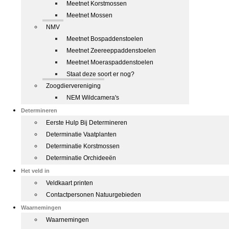
Meetnet Korstmossen
Meetnet Mossen
NMV
Meetnet Bospaddenstoelen
Meetnet Zeereeppaddenstoelen
Meetnet Moeraspaddenstoelen
Staat deze soort er nog?
Zoogdiervereniging
NEM Wildcamera's
Determineren
Eerste Hulp Bij Determineren
Determinatie Vaatplanten
Determinatie Korstmossen
Determinatie Orchideeën
Het veld in
Veldkaart printen
Contactpersonen Natuurgebieden
Waarnemingen
Waarnemingen