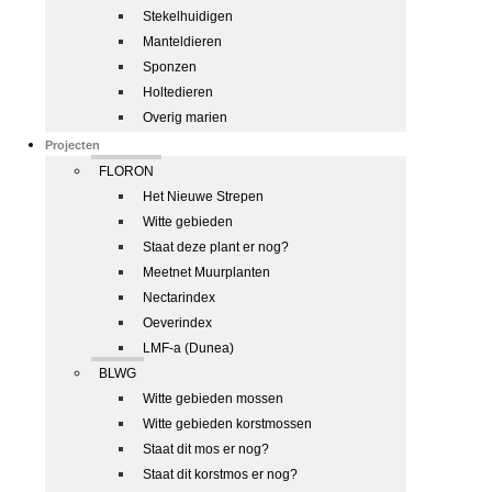
Stekelhuidigen
Manteldieren
Sponzen
Holtedieren
Overig marien
Projecten
FLORON
Het Nieuwe Strepen
Witte gebieden
Staat deze plant er nog?
Meetnet Muurplanten
Nectarindex
Oeverindex
LMF-a (Dunea)
BLWG
Witte gebieden mossen
Witte gebieden korstmossen
Staat dit mos er nog?
Staat dit korstmos er nog?