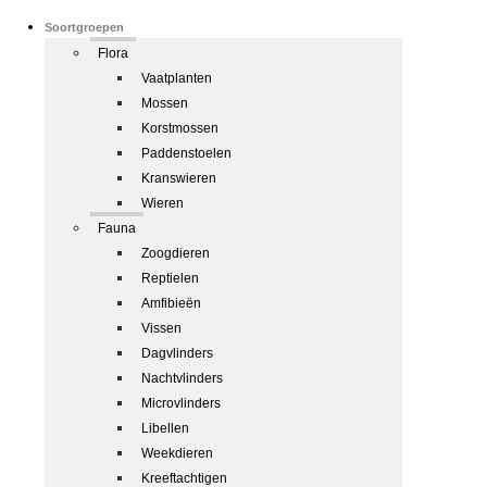
Soortgroepen
Flora
Vaatplanten
Mossen
Korstmossen
Paddenstoelen
Kranswieren
Wieren
Fauna
Zoogdieren
Reptielen
Amfibieën
Vissen
Dagvlinders
Nachtvlinders
Microvlinders
Libellen
Weekdieren
Kreeftachtigen