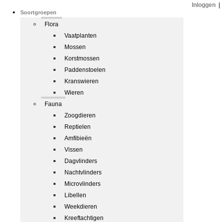
Inloggen
|
Soortgroepen
Flora
Vaatplanten
Mossen
Korstmossen
Paddenstoelen
Kranswieren
Wieren
Fauna
Zoogdieren
Reptielen
Amfibieën
Vissen
Dagvlinders
Nachtvlinders
Microvlinders
Libellen
Weekdieren
Kreeftachtigen