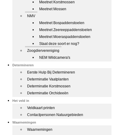
Meetnet Korstmossen
Meetnet Mossen
NMV
Meetnet Bospaddenstoelen
Meetnet Zeereeppaddenstoelen
Meetnet Moeraspaddenstoelen
Staat deze soort er nog?
Zoogdiervereniging
NEM Wildcamera's
Determineren
Eerste Hulp Bij Determineren
Determinatie Vaatplanten
Determinatie Korstmossen
Determinatie Orchideeën
Het veld in
Veldkaart printen
Contactpersonen Natuurgebieden
Waarnemingen
Waarnemingen