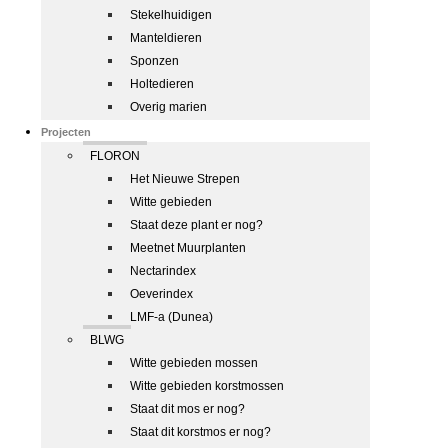
Stekelhuidigen
Manteldieren
Sponzen
Holtedieren
Overig marien
Projecten
FLORON
Het Nieuwe Strepen
Witte gebieden
Staat deze plant er nog?
Meetnet Muurplanten
Nectarindex
Oeverindex
LMF-a (Dunea)
BLWG
Witte gebieden mossen
Witte gebieden korstmossen
Staat dit mos er nog?
Staat dit korstmos er nog?