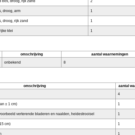
bos, droog, rijk zand
2
, droog, arm
1
 droog, rijk zand
1
ijke klei
1
omschrijving
aantal waarnemingen
onbekend
8
omschrijving
aantal w
4
an ± 1 cm)
1
 bijvoorbeeld verterende bladeren en naalden, heidestrooisel
1
-15 cm)
1
n
1