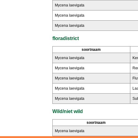
Mycena laevigata
Mycena laevigata
Mycena laevigata
floradistrict
soortnaam
Mycena laevigata
Kem
Mycena laevigata
Ren
Mycena laevigata
Fluv
Mycena laevigata
Laa
Mycena laevigata
Sub
Wild/niet wild
soortnaam
Mycena laevigata