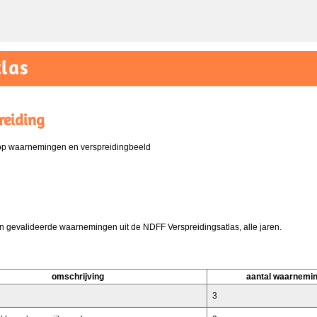
las
reiding
 op waarnemingen en verspreidingbeeld
 gevalideerde waarnemingen uit de NDFF Verspreidingsatlas, alle jaren.
omschrijving
aantal waarnemi
3