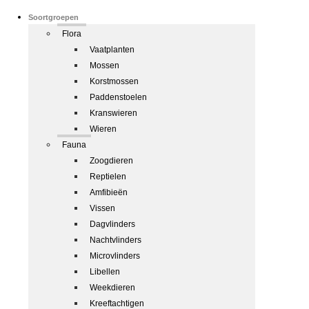
Soortgroepen
Flora
Vaatplanten
Mossen
Korstmossen
Paddenstoelen
Kranswieren
Wieren
Fauna
Zoogdieren
Reptielen
Amfibieën
Vissen
Dagvlinders
Nachtvlinders
Microvlinders
Libellen
Weekdieren
Kreeftachtigen