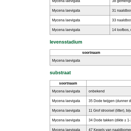
Mycena laevigata
38 gemengd 
Mycena laevigata
31 naaldbos
Mycena laevigata
33 naaldbos,
Mycena laevigata
14 loofbos, r
levensstadium
soortnaam
Mycena laevigata
substraat
soortnaam
Mycena laevigata
onbekend
Mycena laevigata
35 Dode twijgen (dunner d
Mycena laevigata
11 Grof strooisel (litter),
Mycena laevigata
34 Dode takken (dikte ± 1
Mycena laevigata
47 Kegels van naaldbome