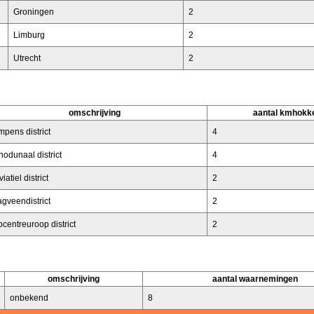
Groningen
2
Limburg
2
Utrecht
2
omschrijving
aantal kmhokk
pens district
4
odunaal district
4
iatiel district
2
gveendistrict
2
centreuroop district
2
omschrijving
aantal waarnemingen
onbekend
8