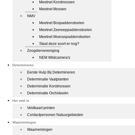
Meetnet Korstmossen
Meetnet Mossen
NMV
Meetnet Bospaddenstoelen
Meetnet Zeereeppaddenstoelen
Meetnet Moeraspaddenstoelen
Staat deze soort er nog?
Zoogdiervereniging
NEM Wildcamera's
Determineren
Eerste Hulp Bij Determineren
Determinatie Vaatplanten
Determinatie Korstmossen
Determinatie Orchideeën
Het veld in
Veldkaart printen
Contactpersonen Natuurgebieden
Waarnemingen
Waarnemingen