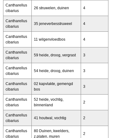
Cantharellus
26 struwelen, duinen
4
cibarius
Cantharellus
35 jeneverbesstruweel
4
cibarius
Cantharellus
11 wilgenvloedbos
4
cibarius
Cantharellus
59 heide, droog, vergrast
3
cibarius
Cantharellus
54 heide, droog, duinen
3
cibarius
Cantharellus
02 kapvlakte, gemengd
3
cibarius
bos
Cantharellus
52 heide, vochtig,
2
cibarius
binnenland
Cantharellus
41 houtwal, vochtig
2
cibarius
Cantharellus
80 Duinen, kwelders,
2
cibarius
z.platen, muren