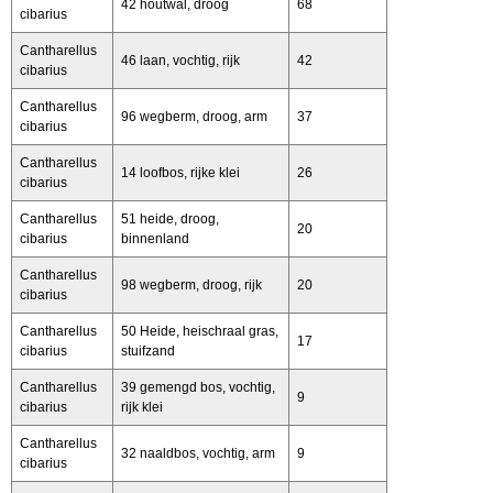
42 houtwal, droog
68
cibarius
Cantharellus
46 laan, vochtig, rijk
42
cibarius
Cantharellus
96 wegberm, droog, arm
37
cibarius
Cantharellus
14 loofbos, rijke klei
26
cibarius
Cantharellus
51 heide, droog,
20
cibarius
binnenland
Cantharellus
98 wegberm, droog, rijk
20
cibarius
Cantharellus
50 Heide, heischraal gras,
17
cibarius
stuifzand
Cantharellus
39 gemengd bos, vochtig,
9
cibarius
rijk klei
Cantharellus
32 naaldbos, vochtig, arm
9
cibarius