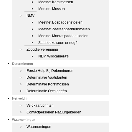
Meetnet Korstmossen
Meetnet Mossen
NMV
Meetnet Bospaddenstoelen
Meetnet Zeereeppaddenstoelen
Meetnet Moeraspaddenstoelen
Staat deze soort er nog?
Zoogdiervereniging
NEM Wildcamera's
Determineren
Eerste Hulp Bij Determineren
Determinatie Vaatplanten
Determinatie Korstmossen
Determinatie Orchideeën
Het veld in
Veldkaart printen
Contactpersonen Natuurgebieden
Waarnemingen
Waarnemingen