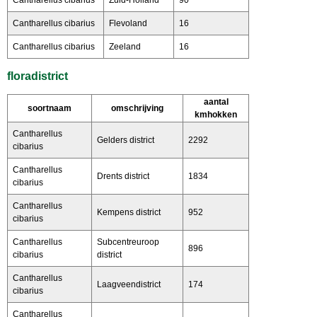
Cantharellus cibarius
Flevoland
16
Cantharellus cibarius
Zeeland
16
floradistrict
aantal
soortnaam
omschrijving
kmhokken
Cantharellus
Gelders district
2292
cibarius
Cantharellus
Drents district
1834
cibarius
Cantharellus
Kempens district
952
cibarius
Cantharellus
Subcentreuroop
896
cibarius
district
Cantharellus
Laagveendistrict
174
cibarius
Cantharellus