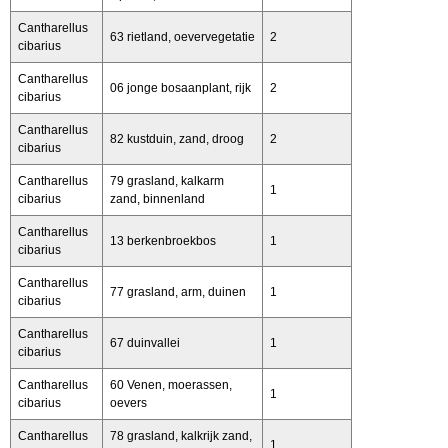
Cantharellus
63 rietland, oevervegetatie
2
cibarius
Cantharellus
06 jonge bosaanplant, rijk
2
cibarius
Cantharellus
82 kustduin, zand, droog
2
cibarius
Cantharellus
79 grasland, kalkarm
1
cibarius
zand, binnenland
Cantharellus
13 berkenbroekbos
1
cibarius
Cantharellus
77 grasland, arm, duinen
1
cibarius
Cantharellus
67 duinvallei
1
cibarius
Cantharellus
60 Venen, moerassen,
1
cibarius
oevers
Cantharellus
78 grasland, kalkrijk zand,
1