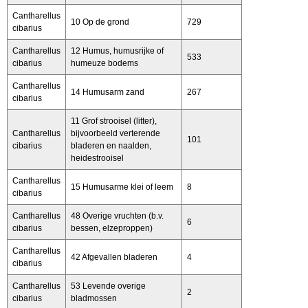
Cantharellus
10 Op de grond
729
cibarius
Cantharellus
12 Humus, humusrijke of
533
cibarius
humeuze bodems
Cantharellus
14 Humusarm zand
267
cibarius
11 Grof strooisel (litter),
Cantharellus
bijvoorbeeld verterende
101
cibarius
bladeren en naalden,
heidestrooisel
Cantharellus
15 Humusarme klei of leem
8
cibarius
Cantharellus
48 Overige vruchten (b.v.
6
cibarius
bessen, elzeproppen)
Cantharellus
42 Afgevallen bladeren
4
cibarius
Cantharellus
53 Levende overige
2
cibarius
bladmossen