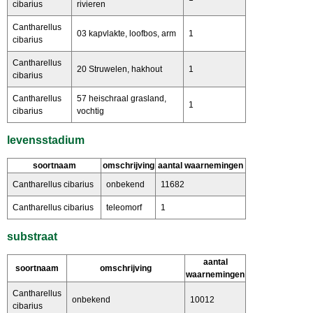
cibarius
rivieren
Cantharellus
03 kapvlakte, loofbos, arm
1
cibarius
Cantharellus
20 Struwelen, hakhout
1
cibarius
Cantharellus
57 heischraal grasland,
1
cibarius
vochtig
levensstadium
soortnaam
omschrijving
aantal waarnemingen
Cantharellus cibarius
onbekend
11682
Cantharellus cibarius
teleomorf
1
substraat
aantal
soortnaam
omschrijving
waarnemingen
Cantharellus
onbekend
10012
cibarius