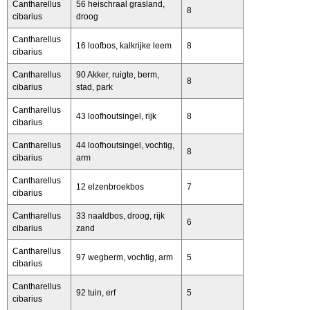
Cantharellus
56 heischraal grasland,
8
cibarius
droog
Cantharellus
16 loofbos, kalkrijke leem
8
cibarius
Cantharellus
90 Akker, ruigte, berm,
8
cibarius
stad, park
Cantharellus
43 loofhoutsingel, rijk
8
cibarius
Cantharellus
44 loofhoutsingel, vochtig,
8
cibarius
arm
Cantharellus
12 elzenbroekbos
7
cibarius
Cantharellus
33 naaldbos, droog, rijk
6
cibarius
zand
Cantharellus
97 wegberm, vochtig, arm
5
cibarius
Cantharellus
92 tuin, erf
5
cibarius