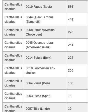
Cantharellus
0019 Fagus (Beuk)
586
cibarius
Cantharellus
0044 Quercus robur
448
cibarius
(Zomereik)
Cantharellus
0068 Pinus sylvestris
278
cibarius
(Grove den)
Cantharellus
0045 Quercus rubra
251
cibarius
(Amerikaanse eik)
Cantharellus
0014 Betula (Berk)
222
cibarius
Cantharellus
0010 Loofbomen en -
206
cibarius
struiken
Cantharellus
0064 Pinus (Den)
100
cibarius
Cantharellus
0063 Picea (Spar)
18
cibarius
Cantharellus
0057 Tilia (Linde)
12
cibarius