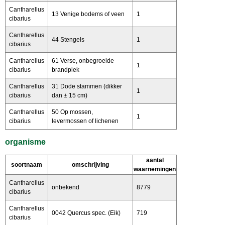
Cantharellus
13 Venige bodems of veen
1
cibarius
Cantharellus
44 Stengels
1
cibarius
Cantharellus
61 Verse, onbegroeide
1
cibarius
brandplek
Cantharellus
31 Dode stammen (dikker
1
cibarius
dan ± 15 cm)
Cantharellus
50 Op mossen,
1
cibarius
levermossen of lichenen
organisme
aantal
soortnaam
omschrijving
waarnemingen
Cantharellus
onbekend
8779
cibarius
Cantharellus
0042 Quercus spec. (Eik)
719
cibarius