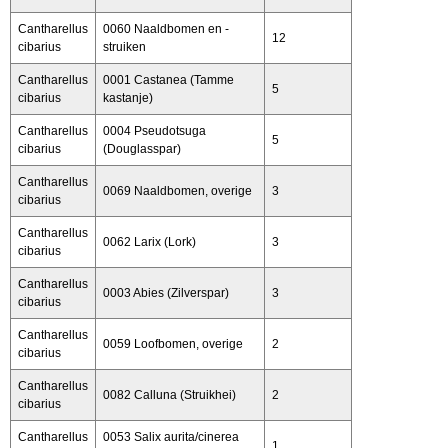
Cantharellus
0060 Naaldbomen en -
12
cibarius
struiken
Cantharellus
0001 Castanea (Tamme
5
cibarius
kastanje)
Cantharellus
0004 Pseudotsuga
5
cibarius
(Douglasspar)
Cantharellus
0069 Naaldbomen, overige
3
cibarius
Cantharellus
0062 Larix (Lork)
3
cibarius
Cantharellus
0003 Abies (Zilverspar)
3
cibarius
Cantharellus
0059 Loofbomen, overige
2
cibarius
Cantharellus
0082 Calluna (Struikhei)
2
cibarius
Cantharellus
0053 Salix aurita/cinerea
1