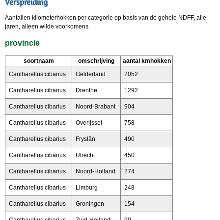
Verspreiding
Aantallen kilometerhokken per categorie op basis van de gehele NDFF, alle
jaren, alleen wilde voorkomens
provincie
soortnaam
omschrijving
aantal kmhokken
Cantharellus cibarius
Gelderland
2052
Cantharellus cibarius
Drenthe
1292
Cantharellus cibarius
Noord-Brabant
904
Cantharellus cibarius
Overijssel
758
Cantharellus cibarius
Fryslân
490
Cantharellus cibarius
Utrecht
450
Cantharellus cibarius
Noord-Holland
274
Cantharellus cibarius
Limburg
248
Cantharellus cibarius
Groningen
154
Cantharellus cibarius
Zuid-Holland
90