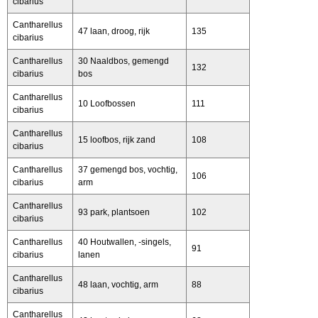
cibarius
Cantharellus
47 laan, droog, rijk
135
cibarius
Cantharellus
30 Naaldbos, gemengd
132
cibarius
bos
Cantharellus
10 Loofbossen
111
cibarius
Cantharellus
15 loofbos, rijk zand
108
cibarius
Cantharellus
37 gemengd bos, vochtig,
106
cibarius
arm
Cantharellus
93 park, plantsoen
102
cibarius
Cantharellus
40 Houtwallen, -singels,
91
cibarius
lanen
Cantharellus
48 laan, vochtig, arm
88
cibarius
Cantharellus