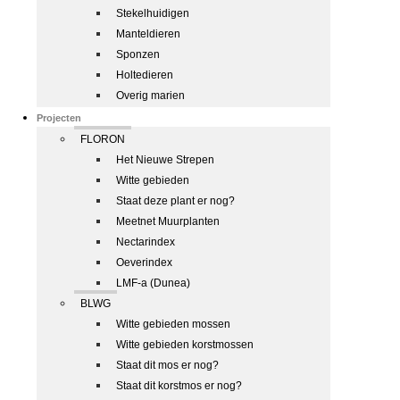
Stekelhuidigen
Manteldieren
Sponzen
Holtedieren
Overig marien
Projecten
FLORON
Het Nieuwe Strepen
Witte gebieden
Staat deze plant er nog?
Meetnet Muurplanten
Nectarindex
Oeverindex
LMF-a (Dunea)
BLWG
Witte gebieden mossen
Witte gebieden korstmossen
Staat dit mos er nog?
Staat dit korstmos er nog?