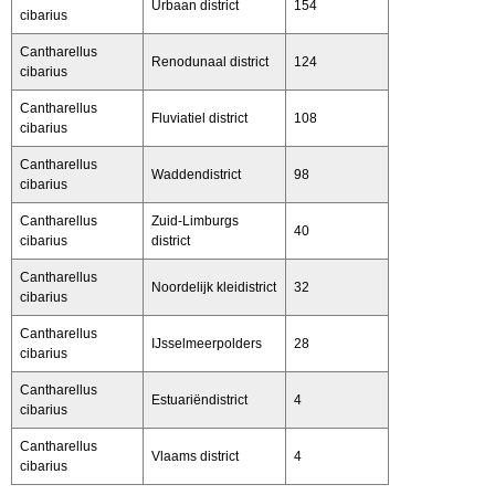
Urbaan district
154
cibarius
Cantharellus
Renodunaal district
124
cibarius
Cantharellus
Fluviatiel district
108
cibarius
Cantharellus
Waddendistrict
98
cibarius
Cantharellus
Zuid-Limburgs
40
cibarius
district
Cantharellus
Noordelijk kleidistrict
32
cibarius
Cantharellus
IJsselmeerpolders
28
cibarius
Cantharellus
Estuariëndistrict
4
cibarius
Cantharellus
Vlaams district
4
cibarius