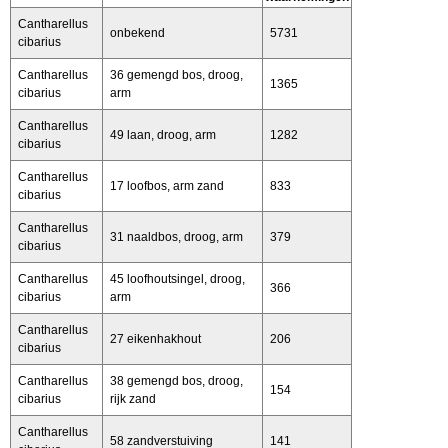
Cantharellus
onbekend
5731
cibarius
Cantharellus
36 gemengd bos, droog,
1365
cibarius
arm
Cantharellus
49 laan, droog, arm
1282
cibarius
Cantharellus
17 loofbos, arm zand
833
cibarius
Cantharellus
31 naaldbos, droog, arm
379
cibarius
Cantharellus
45 loofhoutsingel, droog,
366
cibarius
arm
Cantharellus
27 eikenhakhout
206
cibarius
Cantharellus
38 gemengd bos, droog,
154
cibarius
rijk zand
Cantharellus
58 zandverstuiving
141