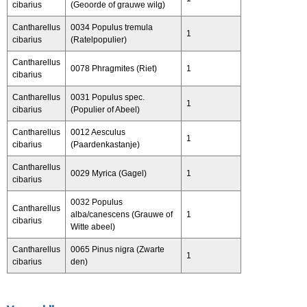
cibarius
(Geoorde of grauwe wilg)
Cantharellus
0034 Populus tremula
1
cibarius
(Ratelpopulier)
Cantharellus
0078 Phragmites (Riet)
1
cibarius
Cantharellus
0031 Populus spec.
1
cibarius
(Populier of Abeel)
Cantharellus
0012 Aesculus
1
cibarius
(Paardenkastanje)
Cantharellus
0029 Myrica (Gagel)
1
cibarius
0032 Populus
Cantharellus
alba/canescens (Grauwe of
1
cibarius
Witte abeel)
Cantharellus
0065 Pinus nigra (Zwarte
1
cibarius
den)