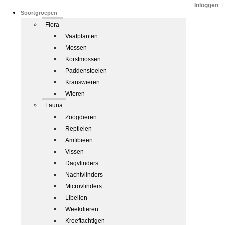
Inloggen
|
Soortgroepen
Flora
Vaatplanten
Mossen
Korstmossen
Paddenstoelen
Kranswieren
Wieren
Fauna
Zoogdieren
Reptielen
Amfibieën
Vissen
Dagvlinders
Nachtvlinders
Microvlinders
Libellen
Weekdieren
Kreeftachtigen