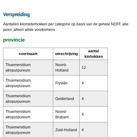
Verspreiding
Aantallen kilometerhokken per categorie op basis van de gehele NDFF, alle
jaren, alleen wilde voorkomens
provincie
aantal
soortnaam
omschrijving
kmhokken
Thuemenidium
Noord-
12
atropurpureum
Holland
Thuemenidium
Fryslân
4
atropurpureum
Thuemenidium
Gelderland
4
atropurpureum
Thuemenidium
Noord-
4
atropurpureum
Brabant
Thuemenidium
Zuid-Holland
4
atropurpureum