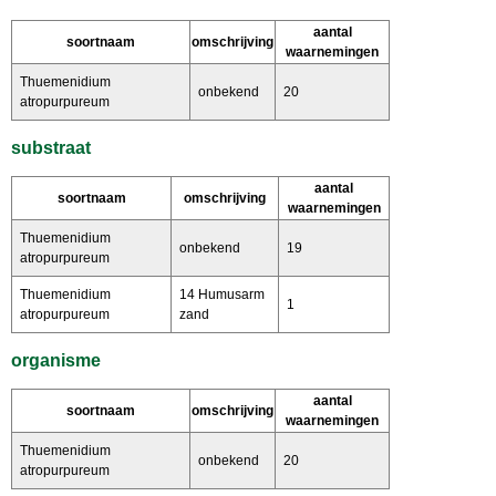
aantal
soortnaam
omschrijving
waarnemingen
Thuemenidium
onbekend
20
atropurpureum
substraat
aantal
soortnaam
omschrijving
waarnemingen
Thuemenidium
onbekend
19
atropurpureum
Thuemenidium
14 Humusarm
1
atropurpureum
zand
organisme
aantal
soortnaam
omschrijving
waarnemingen
Thuemenidium
onbekend
20
atropurpureum