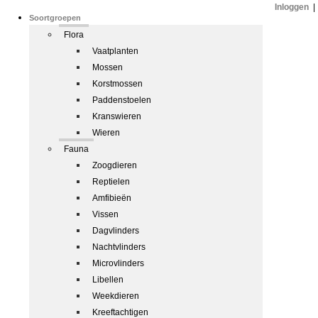
Inloggen
|
Soortgroepen
Flora
Vaatplanten
Mossen
Korstmossen
Paddenstoelen
Kranswieren
Wieren
Fauna
Zoogdieren
Reptielen
Amfibieën
Vissen
Dagvlinders
Nachtvlinders
Microvlinders
Libellen
Weekdieren
Kreeftachtigen