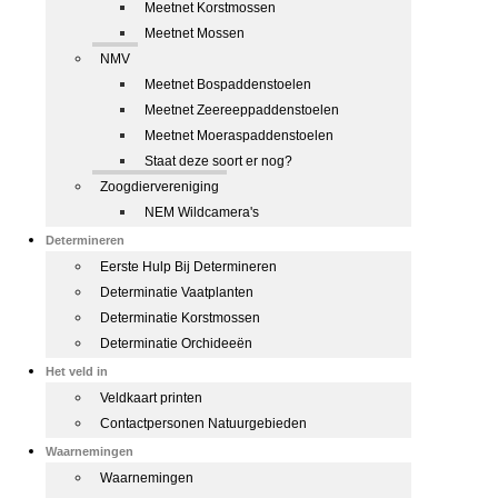
Meetnet Korstmossen
Meetnet Mossen
NMV
Meetnet Bospaddenstoelen
Meetnet Zeereeppaddenstoelen
Meetnet Moeraspaddenstoelen
Staat deze soort er nog?
Zoogdiervereniging
NEM Wildcamera's
Determineren
Eerste Hulp Bij Determineren
Determinatie Vaatplanten
Determinatie Korstmossen
Determinatie Orchideeën
Het veld in
Veldkaart printen
Contactpersonen Natuurgebieden
Waarnemingen
Waarnemingen