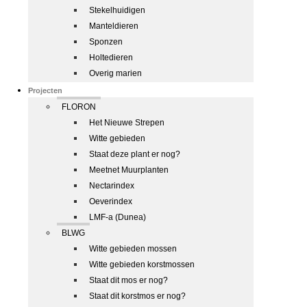
Stekelhuidigen
Manteldieren
Sponzen
Holtedieren
Overig marien
Projecten
FLORON
Het Nieuwe Strepen
Witte gebieden
Staat deze plant er nog?
Meetnet Muurplanten
Nectarindex
Oeverindex
LMF-a (Dunea)
BLWG
Witte gebieden mossen
Witte gebieden korstmossen
Staat dit mos er nog?
Staat dit korstmos er nog?