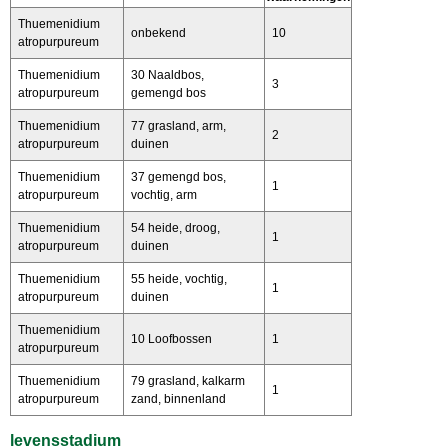
Thuemenidium
onbekend
10
atropurpureum
Thuemenidium
30 Naaldbos,
3
atropurpureum
gemengd bos
Thuemenidium
77 grasland, arm,
2
atropurpureum
duinen
Thuemenidium
37 gemengd bos,
1
atropurpureum
vochtig, arm
Thuemenidium
54 heide, droog,
1
atropurpureum
duinen
Thuemenidium
55 heide, vochtig,
1
atropurpureum
duinen
Thuemenidium
10 Loofbossen
1
atropurpureum
Thuemenidium
79 grasland, kalkarm
1
atropurpureum
zand, binnenland
levensstadium