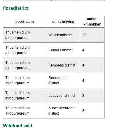
floradistrict
aantal
soortnaam
omschrijving
kmhokken
Thuemenidium
Waddendistrict
12
atropurpureum
Thuemenidium
Gelders district
4
atropurpureum
Thuemenidium
Kempens district
4
atropurpureum
Thuemenidium
Renodunaal
4
atropurpureum
district
Thuemenidium
Laagveendistrict
2
atropurpureum
Thuemenidium
Subcentreuroop
2
atropurpureum
district
Wild/niet wild