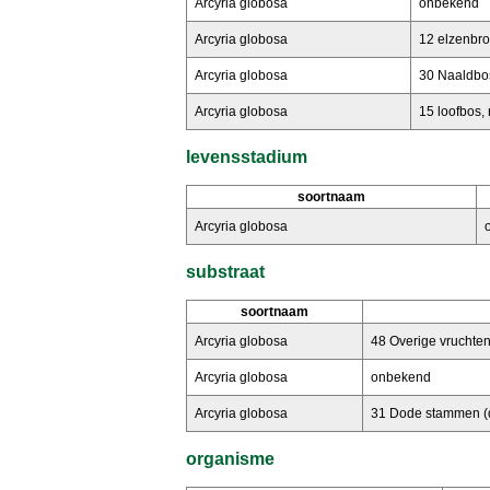
Arcyria globosa
onbekend
Arcyria globosa
12 elzenbr
Arcyria globosa
30 Naaldbo
Arcyria globosa
15 loofbos, 
levensstadium
soortnaam
Arcyria globosa
substraat
soortnaam
Arcyria globosa
48 Overige vruchten
Arcyria globosa
onbekend
Arcyria globosa
31 Dode stammen (d
organisme