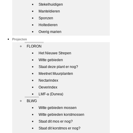
Stekelhuidigen
Manteldieren
Sponzen
Holtedieren
Overig marien
Projecten
FLORON
Het Nieuwe Strepen
Witte gebieden
Staat deze plant er nog?
Meetnet Muurplanten
Nectarindex
Oeverindex
LMF-a (Dunea)
BLWG
Witte gebieden mossen
Witte gebieden korstmossen
Staat dit mos er nog?
Staat dit korstmos er nog?