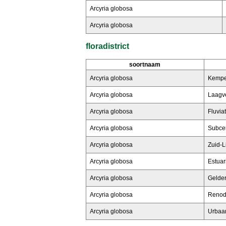
Arcyria globosa
Arcyria globosa
floradistrict
soortnaam
Arcyria globosa
Kempen
Arcyria globosa
Laagve
Arcyria globosa
Fluviat
Arcyria globosa
Subcen
Arcyria globosa
Zuid-L
Arcyria globosa
Estuari
Arcyria globosa
Gelders
Arcyria globosa
Renodu
Arcyria globosa
Urbaan