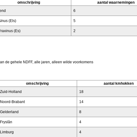
omschrijving
aantal waarnemingen
end
6
lnus (Els)
5
raxinus (Es)
2
van de gehele NDFF, alle jaren, alleen wilde voorkomens
omschrijving
aantal kmhokken
Zuid-Holland
18
Noord-Brabant
14
Gelderland
8
Fryslân
4
Limburg
4