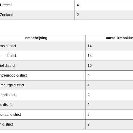
Utrecht
4
Zeeland
2
omschrijving
aantal kmhokk
s district
14
endistrict
14
iel district
10
treuroop district
4
imburgs district
4
ëndistrict
2
 district
2
naal district
2
 district
2