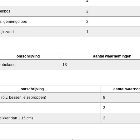
4
oekbos
2
s, gemengd bos
2
rijk zand
1
omschrijving
aantal waarnemingen
onbekend
13
omschrijving
aantal waarne
 (b.v. bessen, elzeproppen)
8
3
ikker dan ± 15 cm)
2