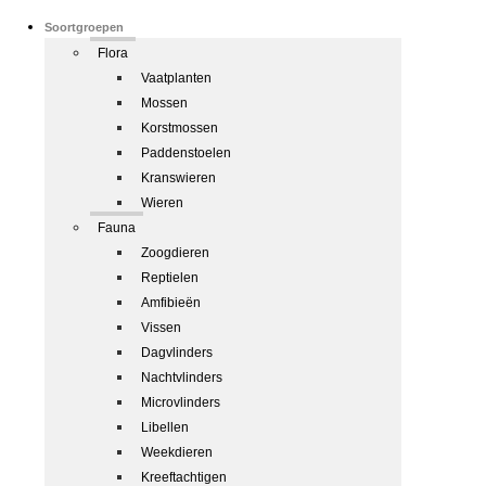
Soortgroepen
Flora
Vaatplanten
Mossen
Korstmossen
Paddenstoelen
Kranswieren
Wieren
Fauna
Zoogdieren
Reptielen
Amfibieën
Vissen
Dagvlinders
Nachtvlinders
Microvlinders
Libellen
Weekdieren
Kreeftachtigen