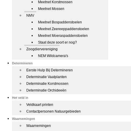
Meetnet Korstmossen
Meetnet Mossen
NMV
Meetnet Bospaddenstoelen
Meetnet Zeereeppaddenstoelen
Meetnet Moeraspaddenstoelen
Staat deze soort er nog?
Zoogdiervereniging
NEM Wildcamera's
Determineren
Eerste Hulp Bij Determineren
Determinatie Vaatplanten
Determinatie Korstmossen
Determinatie Orchideeën
Het veld in
Veldkaart printen
Contactpersonen Natuurgebieden
Waarnemingen
Waarnemingen