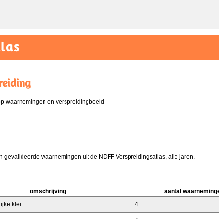
las
reiding
 op waarnemingen en verspreidingbeeld
 gevalideerde waarnemingen uit de NDFF Verspreidingsatlas, alle jaren.
omschrijving
aantal waarneming
ijke klei
4