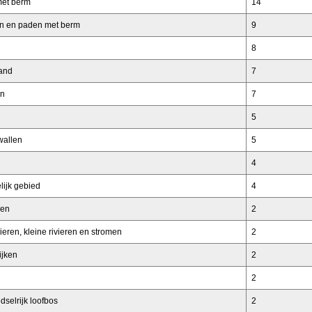
met berm
14
n en paden met berm
9
8
land
7
en
7
5
wallen
5
4
lijk gebied
4
ken
2
ieren, kleine rivieren en stromen
2
ijken
2
2
dselrijk loofbos
2