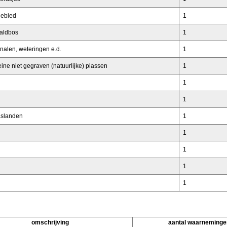
gebied
1
aldbos
1
nalen, weteringen e.d.
1
ine niet gegraven (natuurlijke) plassen
1
1
1
raslanden
1
1
1
1
1
omschrijving
aantal waarneminge