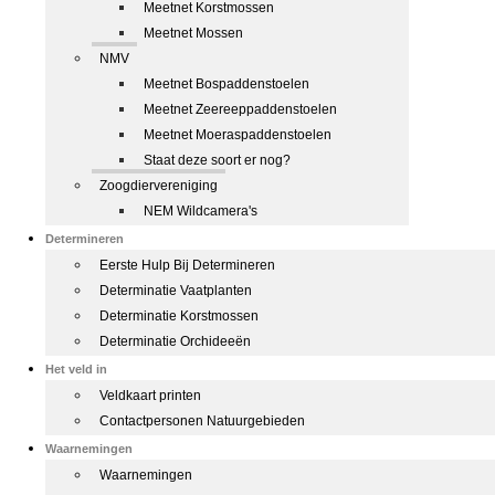
Meetnet Korstmossen
Meetnet Mossen
NMV
Meetnet Bospaddenstoelen
Meetnet Zeereeppaddenstoelen
Meetnet Moeraspaddenstoelen
Staat deze soort er nog?
Zoogdiervereniging
NEM Wildcamera's
Determineren
Eerste Hulp Bij Determineren
Determinatie Vaatplanten
Determinatie Korstmossen
Determinatie Orchideeën
Het veld in
Veldkaart printen
Contactpersonen Natuurgebieden
Waarnemingen
Waarnemingen