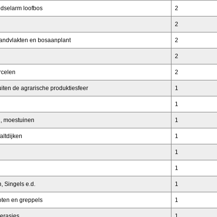
oedselarm loofbos
2
2
randvlakten en bosaanplant
2
2
rcelen
2
ten de agrarische produktiesfeer
1
1
n, moestuinen
1
altdijken
1
1
1
, Singels e.d.
1
oten en greppels
1
erasjes
1