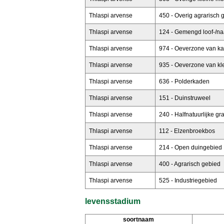
Thlaspi arvense
450 - Overig agrarisch 
Thlaspi arvense
124 - Gemengd loof-/na
Thlaspi arvense
974 - Oeverzone van ka
Thlaspi arvense
935 - Oeverzone van kle
Thlaspi arvense
636 - Polderkaden
Thlaspi arvense
151 - Duinstruweel
Thlaspi arvense
240 - Halfnatuurlijke g
Thlaspi arvense
112 - Elzenbroekbos
Thlaspi arvense
214 - Open duingebied
Thlaspi arvense
400 - Agrarisch gebied
Thlaspi arvense
525 - Industriegebied
levensstadium
soortnaam