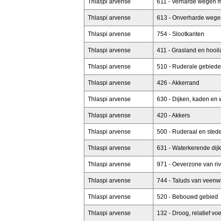
Thlaspi arvense
611 - Verharde wegen 
Thlaspi arvense
613 - Onverharde wege
Thlaspi arvense
754 - Slootkanten
Thlaspi arvense
411 - Grasland en hooi
Thlaspi arvense
510 - Ruderale gebied
Thlaspi arvense
426 - Akkerrand
Thlaspi arvense
630 - Dijken, kaden en 
Thlaspi arvense
420 - Akkers
Thlaspi arvense
500 - Ruderaal en stede
Thlaspi arvense
631 - Waterkerende dij
Thlaspi arvense
971 - Oeverzone van riv
Thlaspi arvense
744 - Taluds van veenw
Thlaspi arvense
520 - Bebouwd gebied
Thlaspi arvense
132 - Droog, relatief voe