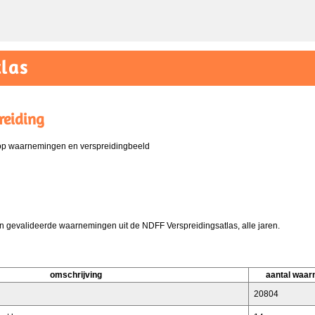
las
reiding
 op waarnemingen en verspreidingbeeld
 gevalideerde waarnemingen uit de NDFF Verspreidingsatlas, alle jaren.
omschrijving
aantal waa
20804