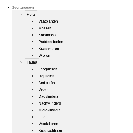
Soortgroepen
Flora
Vaatplanten
Mossen
Korstmossen
Paddenstoelen
Kranswieren
Wieren
Fauna
Zoogdieren
Reptielen
Amfibieën
Vissen
Dagvlinders
Nachtvlinders
Microvlinders
Libellen
Weekdieren
Kreeftachtigen