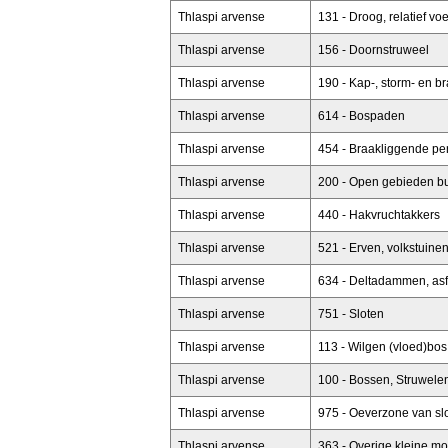
Thlaspi arvense
131 - Droog, relatief v
Thlaspi arvense
156 - Doornstruweel
Thlaspi arvense
190 - Kap-, storm- en b
Thlaspi arvense
614 - Bospaden
Thlaspi arvense
454 - Braakliggende pe
Thlaspi arvense
200 - Open gebieden bui
Thlaspi arvense
440 - Hakvruchtakkers
Thlaspi arvense
521 - Erven, volkstuine
Thlaspi arvense
634 - Deltadammen, asf
Thlaspi arvense
751 - Sloten
Thlaspi arvense
113 - Wilgen (vloed)bos
Thlaspi arvense
100 - Bossen, Struwelen
Thlaspi arvense
975 - Oeverzone van sl
Thlaspi arvense
363 - Overige kleine mo