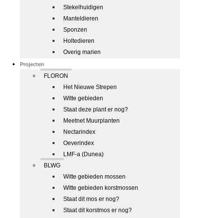
Stekelhuidigen
Manteldieren
Sponzen
Holtedieren
Overig marien
Projecten
FLORON
Het Nieuwe Strepen
Witte gebieden
Staat deze plant er nog?
Meetnet Muurplanten
Nectarindex
Oeverindex
LMF-a (Dunea)
BLWG
Witte gebieden mossen
Witte gebieden korstmossen
Staat dit mos er nog?
Staat dit korstmos er nog?