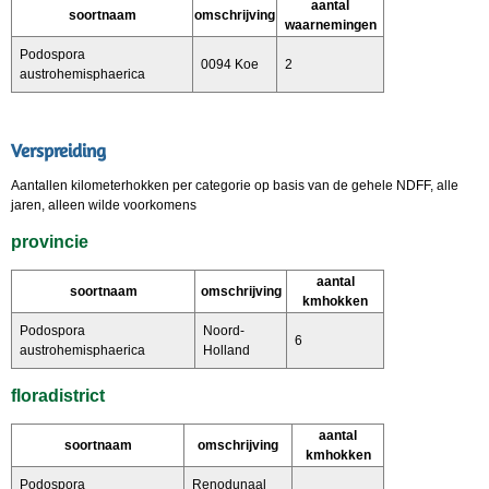
aantal
soortnaam
omschrijving
waarnemingen
Podospora
0094 Koe
2
austrohemisphaerica
Verspreiding
Aantallen kilometerhokken per categorie op basis van de gehele NDFF, alle
jaren, alleen wilde voorkomens
provincie
aantal
soortnaam
omschrijving
kmhokken
Podospora
Noord-
6
austrohemisphaerica
Holland
floradistrict
aantal
soortnaam
omschrijving
kmhokken
Podospora
Renodunaal