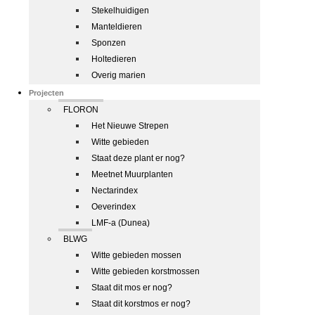
Stekelhuidigen
Manteldieren
Sponzen
Holtedieren
Overig marien
Projecten
FLORON
Het Nieuwe Strepen
Witte gebieden
Staat deze plant er nog?
Meetnet Muurplanten
Nectarindex
Oeverindex
LMF-a (Dunea)
BLWG
Witte gebieden mossen
Witte gebieden korstmossen
Staat dit mos er nog?
Staat dit korstmos er nog?