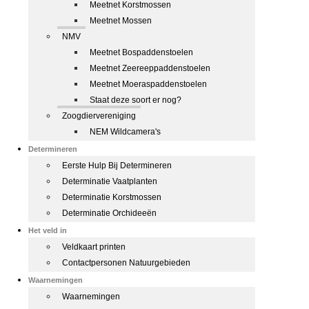
Meetnet Korstmossen
Meetnet Mossen
NMV
Meetnet Bospaddenstoelen
Meetnet Zeereeppaddenstoelen
Meetnet Moeraspaddenstoelen
Staat deze soort er nog?
Zoogdiervereniging
NEM Wildcamera's
Determineren
Eerste Hulp Bij Determineren
Determinatie Vaatplanten
Determinatie Korstmossen
Determinatie Orchideeën
Het veld in
Veldkaart printen
Contactpersonen Natuurgebieden
Waarnemingen
Waarnemingen