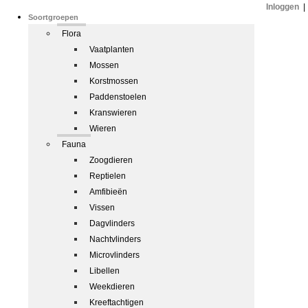
Inloggen
|
Soortgroepen
Flora
Vaatplanten
Mossen
Korstmossen
Paddenstoelen
Kranswieren
Wieren
Fauna
Zoogdieren
Reptielen
Amfibieën
Vissen
Dagvlinders
Nachtvlinders
Microvlinders
Libellen
Weekdieren
Kreeftachtigen