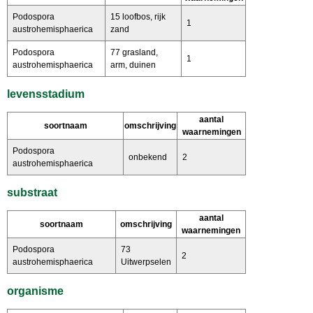
Podospora
15 loofbos, rijk
1
austrohemisphaerica
zand
Podospora
77 grasland,
1
austrohemisphaerica
arm, duinen
levensstadium
aantal
soortnaam
omschrijving
waarnemingen
Podospora
onbekend
2
austrohemisphaerica
substraat
aantal
soortnaam
omschrijving
waarnemingen
Podospora
73
2
austrohemisphaerica
Uitwerpselen
organisme