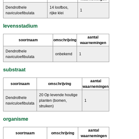
Dendrothele
14 loofbos,
1
naviculoefibulata
rijke klei
levensstadium
aantal
soortnaam
omschrijving
waarnemingen
Dendrothele
onbekend
1
naviculoefibulata
substraat
aantal
soortnaam
omschrijving
waarnemingen
20 Op levende houtige
Dendrothele
planten (bomen,
1
naviculoefibulata
struiken)
organisme
aantal
soortnaam
omschrijving
waarnemingen