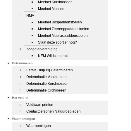
Meetnet Korstmossen
Meetnet Mossen
NMV
Meetnet Bospaddenstoelen
Meetnet Zeereeppaddenstoelen
Meetnet Moeraspaddenstoelen
Staat deze soort er nog?
Zoogdiervereniging
NEM Wildcamera's
Determineren
Eerste Hulp Bij Determineren
Determinatie Vaatplanten
Determinatie Korstmossen
Determinatie Orchideeën
Het veld in
Veldkaart printen
Contactpersonen Natuurgebieden
Waarnemingen
Waarnemingen