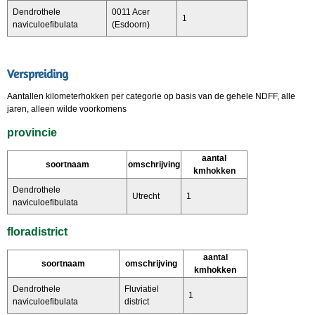
Dendrothele
0011 Acer
1
naviculoefibulata
(Esdoorn)
Verspreiding
Aantallen kilometerhokken per categorie op basis van de gehele NDFF, alle
jaren, alleen wilde voorkomens
provincie
aantal
soortnaam
omschrijving
kmhokken
Dendrothele
Utrecht
1
naviculoefibulata
floradistrict
aantal
soortnaam
omschrijving
kmhokken
Dendrothele
Fluviatiel
1
naviculoefibulata
district