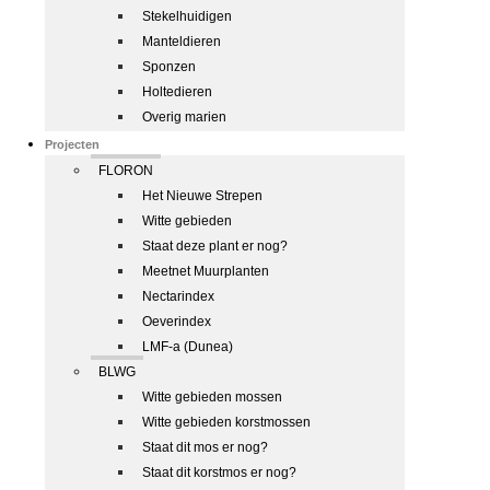
Stekelhuidigen
Manteldieren
Sponzen
Holtedieren
Overig marien
Projecten
FLORON
Het Nieuwe Strepen
Witte gebieden
Staat deze plant er nog?
Meetnet Muurplanten
Nectarindex
Oeverindex
LMF-a (Dunea)
BLWG
Witte gebieden mossen
Witte gebieden korstmossen
Staat dit mos er nog?
Staat dit korstmos er nog?