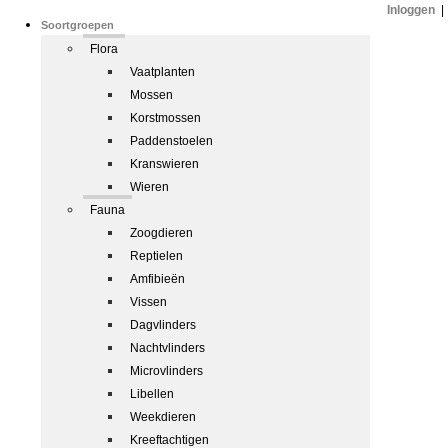
Inloggen
|
Soortgroepen
Flora
Vaatplanten
Mossen
Korstmossen
Paddenstoelen
Kranswieren
Wieren
Fauna
Zoogdieren
Reptielen
Amfibieën
Vissen
Dagvlinders
Nachtvlinders
Microvlinders
Libellen
Weekdieren
Kreeftachtigen