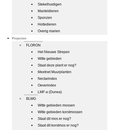
Stekelhuidigen
Manteldieren
Sponzen
Holtedieren
Overig marien
Projecten
FLORON
Het Nieuwe Strepen
Witte gebieden
Staat deze plant er nog?
Meetnet Muurplanten
Nectarindex
Oeverindex
LMF-a (Dunea)
BLWG
Witte gebieden mossen
Witte gebieden korstmossen
Staat dit mos er nog?
Staat dit korstmos er nog?