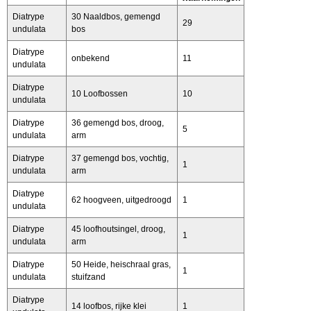
Diatrype
30 Naaldbos, gemengd
29
undulata
bos
Diatrype
onbekend
11
undulata
Diatrype
10 Loofbossen
10
undulata
Diatrype
36 gemengd bos, droog,
5
undulata
arm
Diatrype
37 gemengd bos, vochtig,
1
undulata
arm
Diatrype
62 hoogveen, uitgedroogd
1
undulata
Diatrype
45 loofhoutsingel, droog,
1
undulata
arm
Diatrype
50 Heide, heischraal gras,
1
undulata
stuifzand
Diatrype
14 loofbos, rijke klei
1