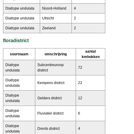
Diatrype undulata
Noord-Holland
4
Diatrype undulata
Utrecht
2
Diatrype undulata
Zeeland
2
floradistrict
aantal
soortnaam
omschrijving
kmhokken
Diatrype
Subcentreuroop
72
undulata
district
Diatrype
Kempens district
22
undulata
Diatrype
Gelders district
12
undulata
Diatrype
Fluviatiel district
6
undulata
Diatrype
Drents district
4
undulata