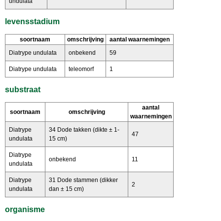
undulata
levensstadium
soortnaam
omschrijving
aantal waarnemingen
Diatrype undulata
onbekend
59
Diatrype undulata
teleomorf
1
substraat
aantal
soortnaam
omschrijving
waarnemingen
Diatrype
34 Dode takken (dikte ± 1-
47
undulata
15 cm)
Diatrype
onbekend
11
undulata
Diatrype
31 Dode stammen (dikker
2
undulata
dan ± 15 cm)
organisme