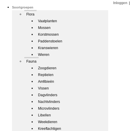
Inloggen
|
Soortgroepen
Flora
Vaatplanten
Mossen
Korstmossen
Paddenstoelen
Kranswieren
Wieren
Fauna
Zoogdieren
Reptielen
Amfibieën
Vissen
Dagvlinders
Nachtvlinders
Microvlinders
Libellen
Weekdieren
Kreeftachtigen