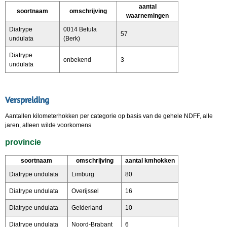
aantal
soortnaam
omschrijving
waarnemingen
Diatrype
0014 Betula
57
undulata
(Berk)
Diatrype
onbekend
3
undulata
Verspreiding
Aantallen kilometerhokken per categorie op basis van de gehele NDFF, alle
jaren, alleen wilde voorkomens
provincie
soortnaam
omschrijving
aantal kmhokken
Diatrype undulata
Limburg
80
Diatrype undulata
Overijssel
16
Diatrype undulata
Gelderland
10
Diatrype undulata
Noord-Brabant
6