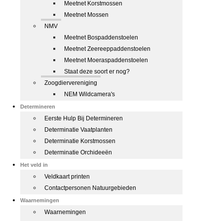
Meetnet Korstmossen
Meetnet Mossen
NMV
Meetnet Bospaddenstoelen
Meetnet Zeereeppaddenstoelen
Meetnet Moeraspaddenstoelen
Staat deze soort er nog?
Zoogdiervereniging
NEM Wildcamera's
Determineren
Eerste Hulp Bij Determineren
Determinatie Vaatplanten
Determinatie Korstmossen
Determinatie Orchideeën
Het veld in
Veldkaart printen
Contactpersonen Natuurgebieden
Waarnemingen
Waarnemingen