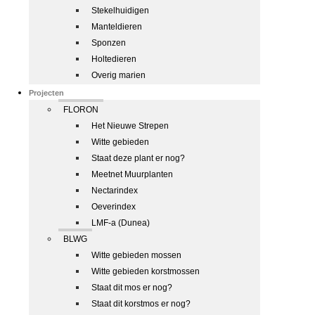
Stekelhuidigen
Manteldieren
Sponzen
Holtedieren
Overig marien
Projecten
FLORON
Het Nieuwe Strepen
Witte gebieden
Staat deze plant er nog?
Meetnet Muurplanten
Nectarindex
Oeverindex
LMF-a (Dunea)
BLWG
Witte gebieden mossen
Witte gebieden korstmossen
Staat dit mos er nog?
Staat dit korstmos er nog?