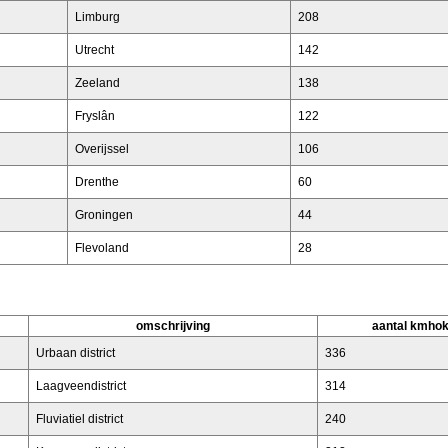
Limburg
208
Utrecht
142
Zeeland
138
Fryslân
122
Overijssel
106
Drenthe
60
Groningen
44
Flevoland
28
omschrijving
aantal kmho
Urbaan district
336
Laagveendistrict
314
Fluviatiel district
240