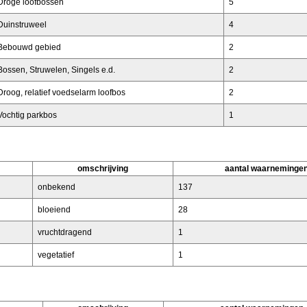
Droge loofbossen
5
Duinstruweel
4
 Bebouwd gebied
2
Bossen, Struwelen, Singels e.d.
2
Droog, relatief voedselarm loofbos
2
Vochtig parkbos
1
omschrijving
aantal waarneminge
onbekend
137
bloeiend
28
vruchtdragend
1
vegetatief
1