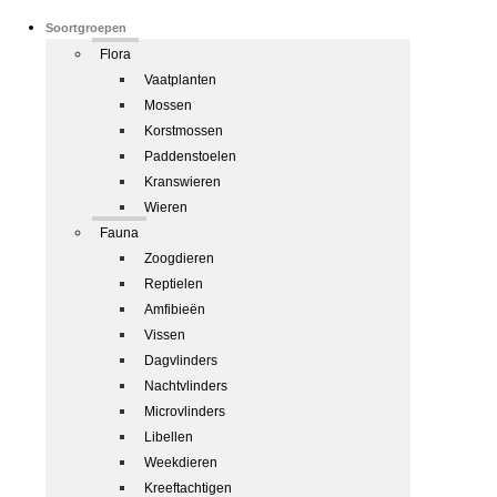
Soortgroepen
Flora
Vaatplanten
Mossen
Korstmossen
Paddenstoelen
Kranswieren
Wieren
Fauna
Zoogdieren
Reptielen
Amfibieën
Vissen
Dagvlinders
Nachtvlinders
Microvlinders
Libellen
Weekdieren
Kreeftachtigen