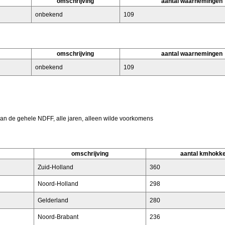
omschrijving
aantal waarnemingen
onbekend
109
omschrijving
aantal waarnemingen
onbekend
109
van de gehele NDFF, alle jaren, alleen wilde voorkomens
omschrijving
aantal kmhokk
Zuid-Holland
360
Noord-Holland
298
Gelderland
280
Noord-Brabant
236