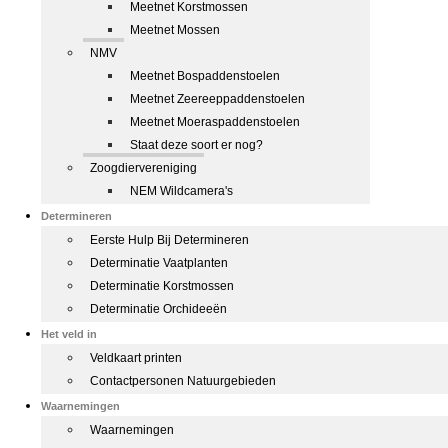
Meetnet Korstmossen
Meetnet Mossen
NMV
Meetnet Bospaddenstoelen
Meetnet Zeereeppaddenstoelen
Meetnet Moeraspaddenstoelen
Staat deze soort er nog?
Zoogdiervereniging
NEM Wildcamera's
Determineren
Eerste Hulp Bij Determineren
Determinatie Vaatplanten
Determinatie Korstmossen
Determinatie Orchideeën
Het veld in
Veldkaart printen
Contactpersonen Natuurgebieden
Waarnemingen
Waarnemingen