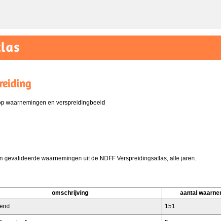
las
reiding
 op waarnemingen en verspreidingbeeld
 gevalideerde waarnemingen uit de NDFF Verspreidingsatlas, alle jaren.
omschrijving
aantal waarne
end
151