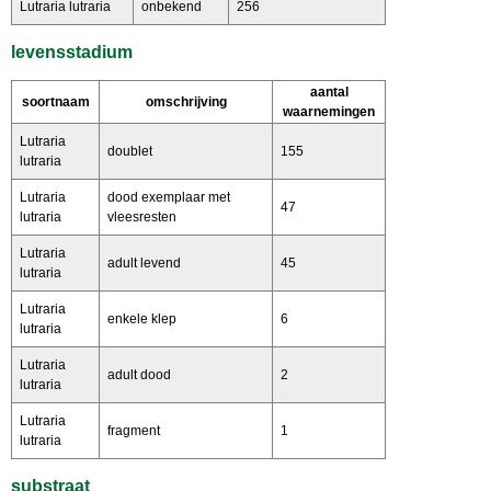
Lutraria lutraria
onbekend
256
levensstadium
aantal
soortnaam
omschrijving
waarnemingen
Lutraria
doublet
155
lutraria
Lutraria
dood exemplaar met
47
lutraria
vleesresten
Lutraria
adult levend
45
lutraria
Lutraria
enkele klep
6
lutraria
Lutraria
adult dood
2
lutraria
Lutraria
fragment
1
lutraria
substraat