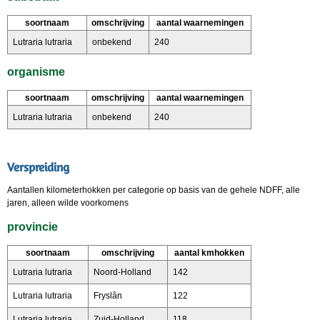
soortnaam
omschrijving
aantal waarnemingen
Lutraria lutraria
onbekend
240
organisme
soortnaam
omschrijving
aantal waarnemingen
Lutraria lutraria
onbekend
240
Verspreiding
Aantallen kilometerhokken per categorie op basis van de gehele NDFF, alle
jaren, alleen wilde voorkomens
provincie
soortnaam
omschrijving
aantal kmhokken
Lutraria lutraria
Noord-Holland
142
Lutraria lutraria
Fryslân
122
Lutraria lutraria
Zuid-Holland
118