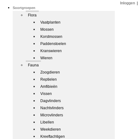
Inloggen
|
Soortgroepen
Flora
Vaatplanten
Mossen
Korstmossen
Paddenstoelen
Kranswieren
Wieren
Fauna
Zoogdieren
Reptielen
Amfibieën
Vissen
Dagvlinders
Nachtvlinders
Microvlinders
Libellen
Weekdieren
Kreeftachtigen