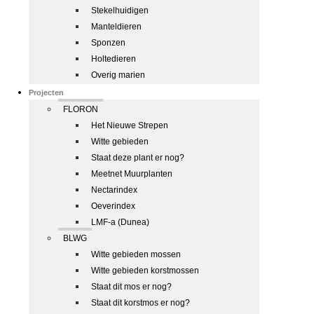
Stekelhuidigen
Manteldieren
Sponzen
Holtedieren
Overig marien
Projecten
FLORON
Het Nieuwe Strepen
Witte gebieden
Staat deze plant er nog?
Meetnet Muurplanten
Nectarindex
Oeverindex
LMF-a (Dunea)
BLWG
Witte gebieden mossen
Witte gebieden korstmossen
Staat dit mos er nog?
Staat dit korstmos er nog?