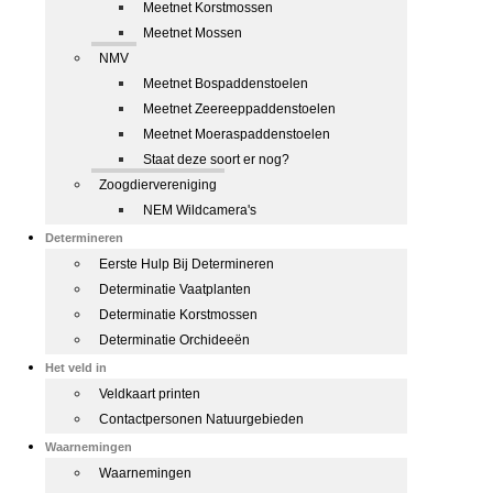
Meetnet Korstmossen
Meetnet Mossen
NMV
Meetnet Bospaddenstoelen
Meetnet Zeereeppaddenstoelen
Meetnet Moeraspaddenstoelen
Staat deze soort er nog?
Zoogdiervereniging
NEM Wildcamera's
Determineren
Eerste Hulp Bij Determineren
Determinatie Vaatplanten
Determinatie Korstmossen
Determinatie Orchideeën
Het veld in
Veldkaart printen
Contactpersonen Natuurgebieden
Waarnemingen
Waarnemingen