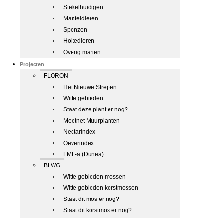
Stekelhuidigen
Manteldieren
Sponzen
Holtedieren
Overig marien
Projecten
FLORON
Het Nieuwe Strepen
Witte gebieden
Staat deze plant er nog?
Meetnet Muurplanten
Nectarindex
Oeverindex
LMF-a (Dunea)
BLWG
Witte gebieden mossen
Witte gebieden korstmossen
Staat dit mos er nog?
Staat dit korstmos er nog?