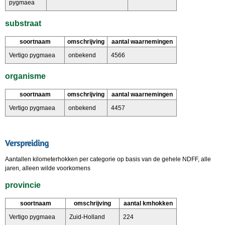
pygmaea
substraat
soortnaam
omschrijving
aantal waarnemingen
Vertigo pygmaea
onbekend
4566
organisme
soortnaam
omschrijving
aantal waarnemingen
Vertigo pygmaea
onbekend
4457
Verspreiding
Aantallen kilometerhokken per categorie op basis van de gehele NDFF, alle
jaren, alleen wilde voorkomens
provincie
soortnaam
omschrijving
aantal kmhokken
Vertigo pygmaea
Zuid-Holland
224