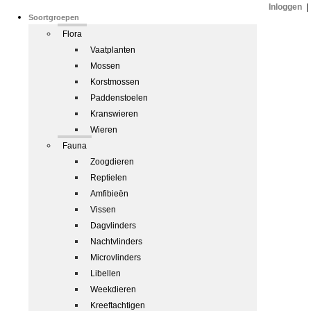
Inloggen
|
Soortgroepen
Flora
Vaatplanten
Mossen
Korstmossen
Paddenstoelen
Kranswieren
Wieren
Fauna
Zoogdieren
Reptielen
Amfibieën
Vissen
Dagvlinders
Nachtvlinders
Microvlinders
Libellen
Weekdieren
Kreeftachtigen