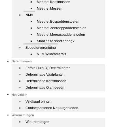
Meetnet Korstmossen
Meetnet Mossen
NMV
Meetnet Bospaddenstoelen
Meetnet Zeereeppaddenstoelen
Meetnet Moeraspaddenstoelen
Staat deze soort er nog?
Zoogdiervereniging
NEM Wildcamera's
Determineren
Eerste Hulp Bij Determineren
Determinatie Vaatplanten
Determinatie Korstmossen
Determinatie Orchideeën
Het veld in
Veldkaart printen
Contactpersonen Natuurgebieden
Waarnemingen
Waarnemingen