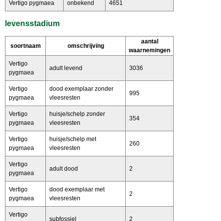
Vertigo pygmaea
onbekend
4651
levensstadium
aantal
soortnaam
omschrijving
waarnemingen
Vertigo
adult levend
3036
pygmaea
Vertigo
dood exemplaar zonder
995
pygmaea
vleesresten
Vertigo
huisje/schelp zonder
354
pygmaea
vleesresten
Vertigo
huisje/schelp met
260
pygmaea
vleesresten
Vertigo
adult dood
2
pygmaea
Vertigo
dood exemplaar met
2
pygmaea
vleesresten
Vertigo
subfossiel
2