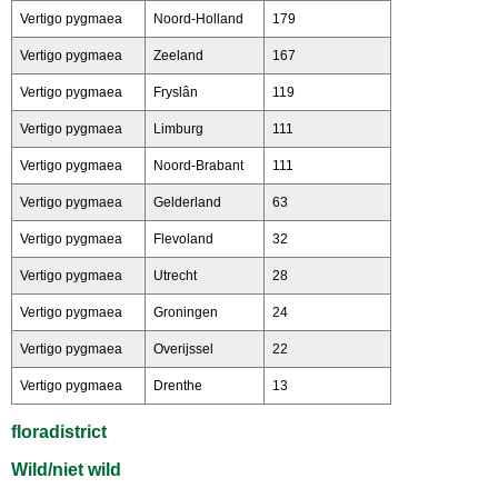
Vertigo pygmaea
Noord-Holland
179
Vertigo pygmaea
Zeeland
167
Vertigo pygmaea
Fryslân
119
Vertigo pygmaea
Limburg
111
Vertigo pygmaea
Noord-Brabant
111
Vertigo pygmaea
Gelderland
63
Vertigo pygmaea
Flevoland
32
Vertigo pygmaea
Utrecht
28
Vertigo pygmaea
Groningen
24
Vertigo pygmaea
Overijssel
22
Vertigo pygmaea
Drenthe
13
floradistrict
Wild/niet wild