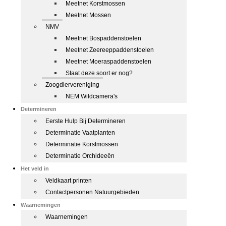
Meetnet Korstmossen
Meetnet Mossen
NMV
Meetnet Bospaddenstoelen
Meetnet Zeereeppaddenstoelen
Meetnet Moeraspaddenstoelen
Staat deze soort er nog?
Zoogdiervereniging
NEM Wildcamera's
Determineren
Eerste Hulp Bij Determineren
Determinatie Vaatplanten
Determinatie Korstmossen
Determinatie Orchideeën
Het veld in
Veldkaart printen
Contactpersonen Natuurgebieden
Waarnemingen
Waarnemingen