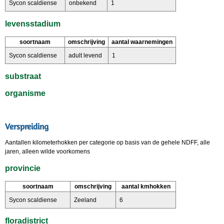
Sycon scaldiense
onbekend
1
levensstadium
soortnaam
omschrijving
aantal waarnemingen
Sycon scaldiense
adult levend
1
substraat
organisme
Verspreiding
Aantallen kilometerhokken per categorie op basis van de gehele NDFF, alle
jaren, alleen wilde voorkomens
provincie
soortnaam
omschrijving
aantal kmhokken
Sycon scaldiense
Zeeland
6
floradistrict