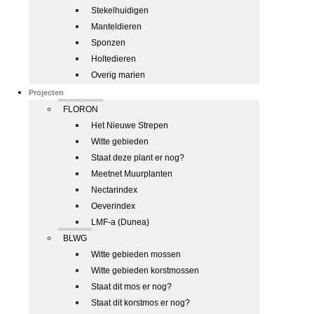
Stekelhuidigen
Manteldieren
Sponzen
Holtedieren
Overig marien
Projecten
FLORON
Het Nieuwe Strepen
Witte gebieden
Staat deze plant er nog?
Meetnet Muurplanten
Nectarindex
Oeverindex
LMF-a (Dunea)
BLWG
Witte gebieden mossen
Witte gebieden korstmossen
Staat dit mos er nog?
Staat dit korstmos er nog?