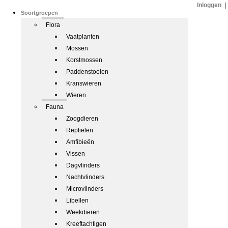
Inloggen
|
Soortgroepen
Flora
Vaatplanten
Mossen
Korstmossen
Paddenstoelen
Kranswieren
Wieren
Fauna
Zoogdieren
Reptielen
Amfibieën
Vissen
Dagvlinders
Nachtvlinders
Microvlinders
Libellen
Weekdieren
Kreeftachtigen