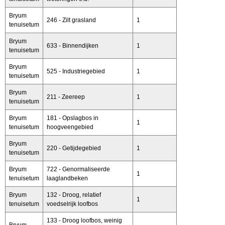
Bryum
246 - Zilt grasland
1
tenuisetum
Bryum
633 - Binnendijken
1
tenuisetum
Bryum
525 - Industriegebied
1
tenuisetum
Bryum
211 - Zeereep
1
tenuisetum
Bryum
181 - Opslagbos in
1
tenuisetum
hoogveengebied
Bryum
220 - Getijdegebied
1
tenuisetum
Bryum
722 - Genormaliseerde
1
tenuisetum
laaglandbeken
Bryum
132 - Droog, relatief
1
tenuisetum
voedselrijk loofbos
133 - Droog loofbos, weinig
Bryum