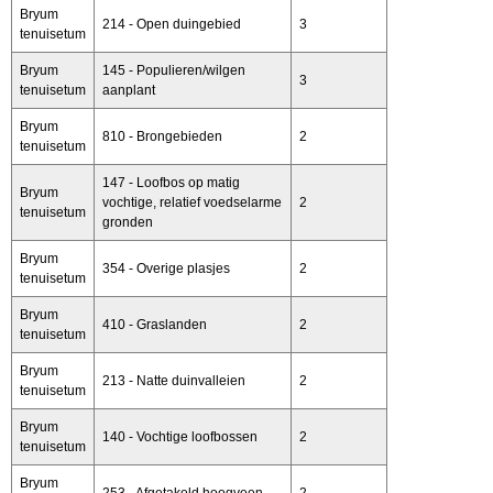
Bryum
214 - Open duingebied
3
tenuisetum
Bryum
145 - Populieren/wilgen
3
tenuisetum
aanplant
Bryum
810 - Brongebieden
2
tenuisetum
147 - Loofbos op matig
Bryum
vochtige, relatief voedselarme
2
tenuisetum
gronden
Bryum
354 - Overige plasjes
2
tenuisetum
Bryum
410 - Graslanden
2
tenuisetum
Bryum
213 - Natte duinvalleien
2
tenuisetum
Bryum
140 - Vochtige loofbossen
2
tenuisetum
Bryum
253 - Afgetakeld hoogveen
2