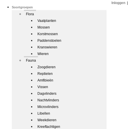
Inloggen
|
Soortgroepen
Flora
Vaatplanten
Mossen
Korstmossen
Paddenstoelen
Kranswieren
Wieren
Fauna
Zoogdieren
Reptielen
Amfibieën
Vissen
Dagvlinders
Nachtvlinders
Microvlinders
Libellen
Weekdieren
Kreeftachtigen