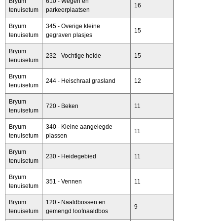
Bryum
610 - Wegen en
16
tenuisetum
parkeerplaatsen
Bryum
345 - Overige kleine
15
tenuisetum
gegraven plasjes
Bryum
232 - Vochtige heide
15
tenuisetum
Bryum
244 - Heischraal grasland
12
tenuisetum
Bryum
720 - Beken
11
tenuisetum
Bryum
340 - Kleine aangelegde
11
tenuisetum
plassen
Bryum
230 - Heidegebied
11
tenuisetum
Bryum
351 - Vennen
11
tenuisetum
Bryum
120 - Naaldbossen en
9
tenuisetum
gemengd loofnaaldbos