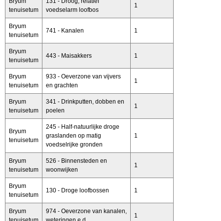
Bryum
131 - Droog, relatief
1
tenuisetum
voedselarm loofbos
Bryum
741 - Kanalen
1
tenuisetum
Bryum
443 - Maisakkers
1
tenuisetum
Bryum
933 - Oeverzone van vijvers
1
tenuisetum
en grachten
Bryum
341 - Drinkputten, dobben en
1
tenuisetum
poelen
245 - Half-natuurlijke droge
Bryum
graslanden op matig
1
tenuisetum
voedselrijke gronden
Bryum
526 - Binnensteden en
1
tenuisetum
woonwijken
Bryum
130 - Droge loofbossen
1
tenuisetum
Bryum
974 - Oeverzone van kanalen,
1
tenuisetum
weteringen e.d.