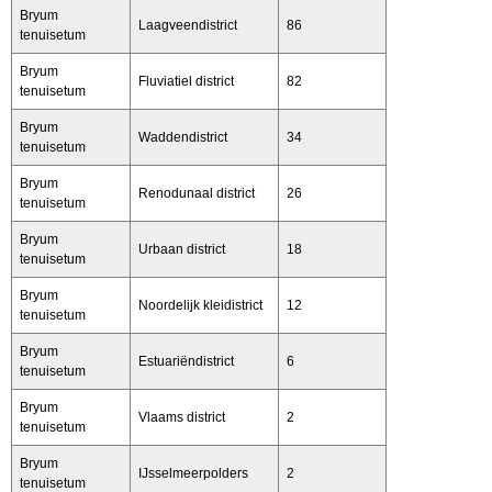
Bryum
Laagveendistrict
86
tenuisetum
Bryum
Fluviatiel district
82
tenuisetum
Bryum
Waddendistrict
34
tenuisetum
Bryum
Renodunaal district
26
tenuisetum
Bryum
Urbaan district
18
tenuisetum
Bryum
Noordelijk kleidistrict
12
tenuisetum
Bryum
Estuariëndistrict
6
tenuisetum
Bryum
Vlaams district
2
tenuisetum
Bryum
IJsselmeerpolders
2
tenuisetum