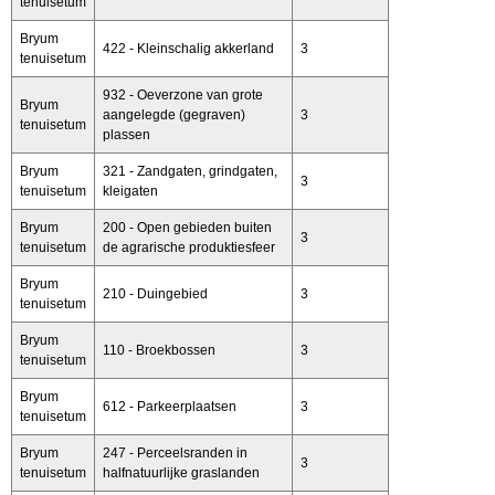
tenuisetum
Bryum
422 - Kleinschalig akkerland
3
tenuisetum
932 - Oeverzone van grote
Bryum
aangelegde (gegraven)
3
tenuisetum
plassen
Bryum
321 - Zandgaten, grindgaten,
3
tenuisetum
kleigaten
Bryum
200 - Open gebieden buiten
3
tenuisetum
de agrarische produktiesfeer
Bryum
210 - Duingebied
3
tenuisetum
Bryum
110 - Broekbossen
3
tenuisetum
Bryum
612 - Parkeerplaatsen
3
tenuisetum
Bryum
247 - Perceelsranden in
3
tenuisetum
halfnatuurlijke graslanden