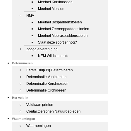
Meetnet Korstmossen
Meetnet Mossen
NMV
Meetnet Bospaddenstoelen
Meetnet Zeereeppaddenstoelen
Meetnet Moeraspaddenstoelen
Staat deze soort er nog?
Zoogdiervereniging
NEM Wildcamera's
Determineren
Eerste Hulp Bij Determineren
Determinatie Vaatplanten
Determinatie Korstmossen
Determinatie Orchideeën
Het veld in
Veldkaart printen
Contactpersonen Natuurgebieden
Waarnemingen
Waarnemingen