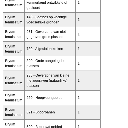
kenmerkend ontwikkeld of
1
tenuisetum
gestoord
Bryum
143 - Loofbos op vochtige
1
tenuisetum
voedselrijke gronden
Bryum
931 - Oeverzone van niet
1
tenuisetum
gegraven grote plassen
Bryum
730 - Afgesloten kreken
1
tenuisetum
Bryum
320 - Grote aangelegde
1
tenuisetum
plassen
935 - Oeverzone van kleine
Bryum
niet gegraven (natuurlijke)
1
tenuisetum
plassen
Bryum
250 - Hoogveengebied
1
tenuisetum
Bryum
621 - Spoorbanen
1
tenuisetum
Bryum
520 - Bebouwd gebied
1