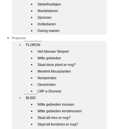
Stekelhuidigen
Manteldieren
Sponzen
Holtedieren
Overig marien
Projecten
FLORON
Het Nieuwe Strepen
Witte gebieden
Staat deze plant er nog?
Meetnet Muurplanten
Nectarindex
Oeverindex
LMF-a (Dunea)
BLWG
Witte gebieden mossen
Witte gebieden korstmossen
Staat dit mos er nog?
Staat dit korstmos er nog?