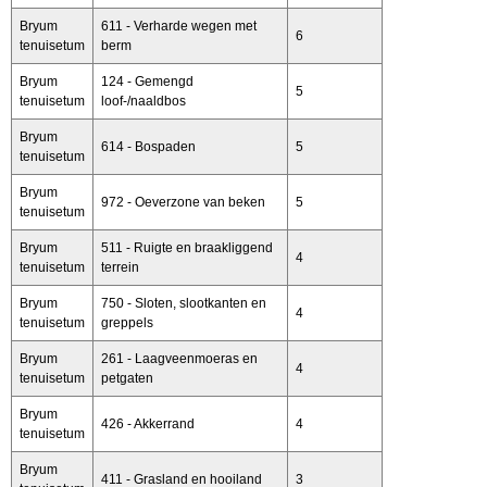
Bryum
611 - Verharde wegen met
6
tenuisetum
berm
Bryum
124 - Gemengd
5
tenuisetum
loof-/naaldbos
Bryum
614 - Bospaden
5
tenuisetum
Bryum
972 - Oeverzone van beken
5
tenuisetum
Bryum
511 - Ruigte en braakliggend
4
tenuisetum
terrein
Bryum
750 - Sloten, slootkanten en
4
tenuisetum
greppels
Bryum
261 - Laagveenmoeras en
4
tenuisetum
petgaten
Bryum
426 - Akkerrand
4
tenuisetum
Bryum
411 - Grasland en hooiland
3