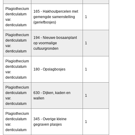
Plagiothecium
165 - Hakhoutpercelen met
denticulatum
gemengde samenstelling
1
var.
(geriefbosjes)
denticulatum
Plagiothecium
194 - Nieuwe bosaanplant
denticulatum
op voormalige
1
var.
cultuurgronden
denticulatum
Plagiothecium
denticulatum
180 - Opslagbosjes
1
var.
denticulatum
Plagiothecium
denticulatum
630 - Dijken, kaden en
1
var.
wallen
denticulatum
Plagiothecium
denticulatum
345 - Overige kleine
1
var.
gegraven plasjes
denticulatum