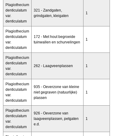
Plagiothecium
denticulatum
321 - Zandgaten,
1
var.
grindgaten, kleigaten
denticulatum
Plagiothecium
denticulatum
172 - Met hout begroeide
1
var.
tuinwallen en schurvelingen
denticulatum
Plagiothecium
denticulatum
262 - Laagveenplassen
1
var.
denticulatum
Plagiothecium
935 - Oeverzone van kleine
denticulatum
niet gegraven (natuurlijke)
1
var.
plassen
denticulatum
Plagiothecium
926 - Oeverzone van
denticulatum
laagveenplassen, petgaten
1
var.
e.d.
denticulatum