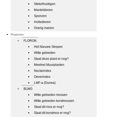
Stekelhuidigen
Manteldieren
Sponzen
Holtedieren
Overig marien
Projecten
FLORON
Het Nieuwe Strepen
Witte gebieden
Staat deze plant er nog?
Meetnet Muurplanten
Nectarindex
Oeverindex
LMF-a (Dunea)
BLWG
Witte gebieden mossen
Witte gebieden korstmossen
Staat dit mos er nog?
Staat dit korstmos er nog?