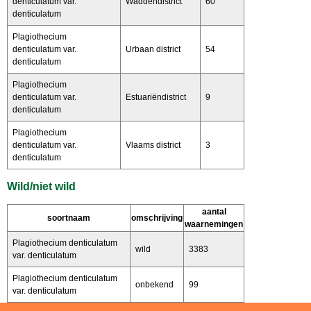
denticulatum var.
Waddendistrict
60
denticulatum
Plagiothecium
denticulatum var.
Urbaan district
54
denticulatum
Plagiothecium
denticulatum var.
Estuariëndistrict
9
denticulatum
Plagiothecium
denticulatum var.
Vlaams district
3
denticulatum
Wild/niet wild
aantal
soortnaam
omschrijving
waarnemingen
Plagiothecium denticulatum
wild
3383
var. denticulatum
Plagiothecium denticulatum
onbekend
99
var. denticulatum