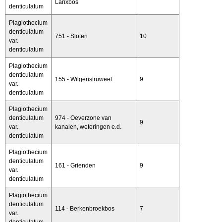
Larixbos
denticulatum
Plagiothecium
denticulatum
751 - Sloten
10
var.
denticulatum
Plagiothecium
denticulatum
155 - Wilgenstruweel
9
var.
denticulatum
Plagiothecium
denticulatum
974 - Oeverzone van
9
var.
kanalen, weteringen e.d.
denticulatum
Plagiothecium
denticulatum
161 - Grienden
9
var.
denticulatum
Plagiothecium
denticulatum
114 - Berkenbroekbos
7
var.
denticulatum