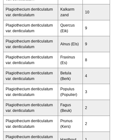
Plagiothecium denticulatum
Kalkarm
10
var. denticulatum
zand
Plagiothecium denticulatum
Quercus
9
var. denticulatum
(Eik)
Plagiothecium denticulatum
Alnus (Els)
9
var. denticulatum
Plagiothecium denticulatum
Fraxinus
8
var. denticulatum
(Es)
Plagiothecium denticulatum
Betula
4
var. denticulatum
(Berk)
Plagiothecium denticulatum
Populus
3
var. denticulatum
(Populier)
Plagiothecium denticulatum
Fagus
2
var. denticulatum
(Beuk)
Plagiothecium denticulatum
Prunus
2
var. denticulatum
(Kers)
Plagiothecium denticulatum
Hardhout
1