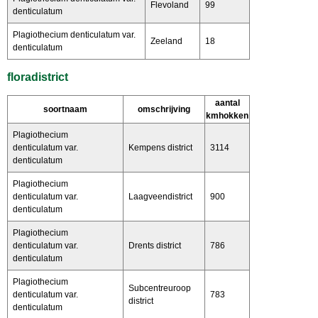
Flevoland
99
denticulatum
Plagiothecium denticulatum var.
Zeeland
18
denticulatum
floradistrict
aantal
soortnaam
omschrijving
kmhokken
Plagiothecium
denticulatum var.
Kempens district
3114
denticulatum
Plagiothecium
denticulatum var.
Laagveendistrict
900
denticulatum
Plagiothecium
denticulatum var.
Drents district
786
denticulatum
Plagiothecium
Subcentreuroop
denticulatum var.
783
district
denticulatum