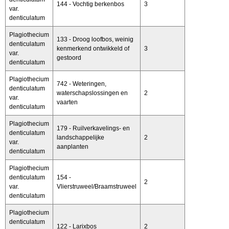
144 - Vochtig berkenbos
3
var.
denticulatum
Plagiothecium
133 - Droog loofbos, weinig
denticulatum
kenmerkend ontwikkeld of
3
var.
gestoord
denticulatum
Plagiothecium
742 - Weteringen,
denticulatum
waterschapslossingen en
2
var.
vaarten
denticulatum
Plagiothecium
179 - Ruilverkavelings- en
denticulatum
landschappelijke
2
var.
aanplanten
denticulatum
Plagiothecium
denticulatum
154 -
2
var.
Vlierstruweel/Braamstruweel
denticulatum
Plagiothecium
denticulatum
122 - Larixbos
2