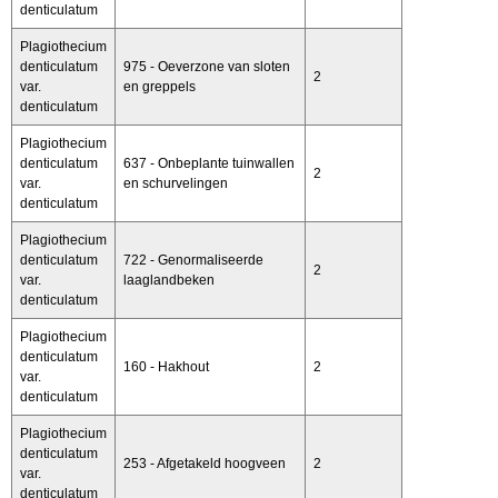
denticulatum
Plagiothecium
denticulatum
975 - Oeverzone van sloten
2
var.
en greppels
denticulatum
Plagiothecium
denticulatum
637 - Onbeplante tuinwallen
2
var.
en schurvelingen
denticulatum
Plagiothecium
denticulatum
722 - Genormaliseerde
2
var.
laaglandbeken
denticulatum
Plagiothecium
denticulatum
160 - Hakhout
2
var.
denticulatum
Plagiothecium
denticulatum
253 - Afgetakeld hoogveen
2
var.
denticulatum