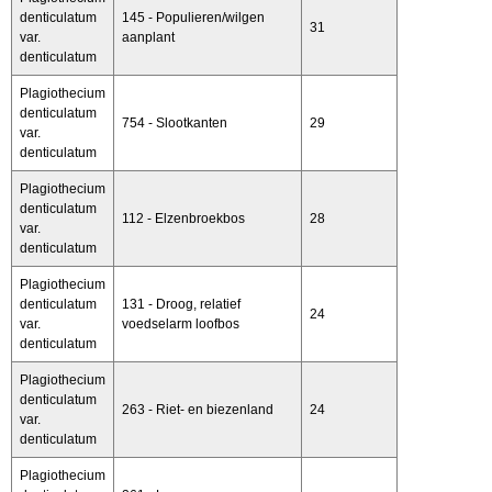
denticulatum
145 - Populieren/wilgen
31
var.
aanplant
denticulatum
Plagiothecium
denticulatum
754 - Slootkanten
29
var.
denticulatum
Plagiothecium
denticulatum
112 - Elzenbroekbos
28
var.
denticulatum
Plagiothecium
denticulatum
131 - Droog, relatief
24
var.
voedselarm loofbos
denticulatum
Plagiothecium
denticulatum
263 - Riet- en biezenland
24
var.
denticulatum
Plagiothecium