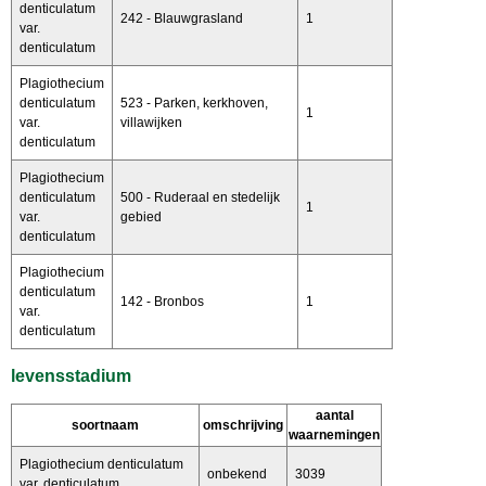
denticulatum
242 - Blauwgrasland
1
var.
denticulatum
Plagiothecium
denticulatum
523 - Parken, kerkhoven,
1
var.
villawijken
denticulatum
Plagiothecium
denticulatum
500 - Ruderaal en stedelijk
1
var.
gebied
denticulatum
Plagiothecium
denticulatum
142 - Bronbos
1
var.
denticulatum
levensstadium
aantal
soortnaam
omschrijving
waarnemingen
Plagiothecium denticulatum
onbekend
3039
var. denticulatum