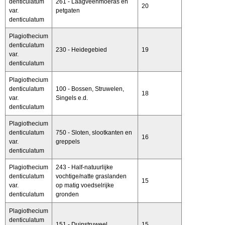
denticulatum
261 - Laagveenmoeras en
20
var.
petgaten
denticulatum
Plagiothecium
denticulatum
230 - Heidegebied
19
var.
denticulatum
Plagiothecium
denticulatum
100 - Bossen, Struwelen,
18
var.
Singels e.d.
denticulatum
Plagiothecium
denticulatum
750 - Sloten, slootkanten en
16
var.
greppels
denticulatum
Plagiothecium
243 - Half-natuurlijke
denticulatum
vochtige/natte graslanden
15
var.
op matig voedselrijke
denticulatum
gronden
Plagiothecium
denticulatum
151 - Duinstruweel
15