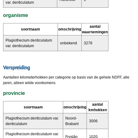
var. denticulatum
organisme
aantal
soortnaam
omschrijving
waarnemingen
Plagiothecium denticulatum
onbekend
3276
var. denticulatum
Verspreiding
Aantallen kilometerhokken per categorie op basis van de gehele NDFF, alle
jaren, alleen wilde voorkomens
provincie
aantal
soortnaam
omschrijving
kmhokken
Plagiothecium denticulatum var.
Noord-
3006
denticulatum
Brabant
Plagiothecium denticulatum var.
Fryslân
1020