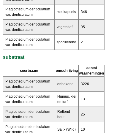
Plagiothecium denticulatum
met kapsels
346
var. denticulatum
Plagiothecium denticulatum
vegetatief
95
var. denticulatum
Plagiothecium denticulatum
sporulerend
2
var. denticulatum
substraat
aantal
soortnaam
omschrijving
waarnemingen
Plagiothecium denticulatum
onbekend
3226
var. denticulatum
Plagiothecium denticulatum
Humus, klei
131
var. denticulatum
en turf
Plagiothecium denticulatum
Rottend
25
var. denticulatum
hout
Plagiothecium denticulatum
Salix (Wilg)
10
var. denticulatum