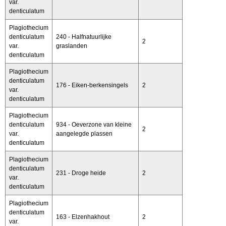
var.
denticulatum
Plagiothecium
denticulatum
240 - Halfnatuurlijke
2
var.
graslanden
denticulatum
Plagiothecium
denticulatum
176 - Eiken-berkensingels
2
var.
denticulatum
Plagiothecium
denticulatum
934 - Oeverzone van kleine
2
var.
aangelegde plassen
denticulatum
Plagiothecium
denticulatum
231 - Droge heide
2
var.
denticulatum
Plagiothecium
denticulatum
163 - Elzenhakhout
2
var.