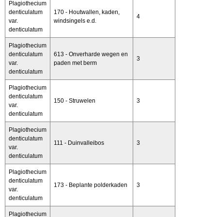
Plagiothecium
denticulatum
170 - Houtwallen, kaden,
4
var.
windsingels e.d.
denticulatum
Plagiothecium
denticulatum
613 - Onverharde wegen en
3
var.
paden met berm
denticulatum
Plagiothecium
denticulatum
150 - Struwelen
3
var.
denticulatum
Plagiothecium
denticulatum
111 - Duinvalleibos
3
var.
denticulatum
Plagiothecium
denticulatum
173 - Beplante polderkaden
3
var.
denticulatum
Plagiothecium