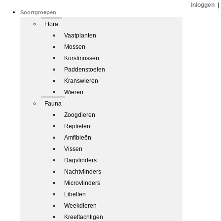
Inloggen
|
Soortgroepen
Flora
Vaatplanten
Mossen
Korstmossen
Paddenstoelen
Kranswieren
Wieren
Fauna
Zoogdieren
Reptielen
Amfibieën
Vissen
Dagvlinders
Nachtvlinders
Microvlinders
Libellen
Weekdieren
Kreeftachtigen