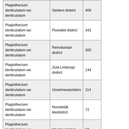
Plagiothecium
denticulatum var.
Gelders district
408
denticulatum
Plagiothecium
denticulatum var.
Fluviatiel district
342
denticulatum
Plagiothecium
Renodunaal
denticulatum var.
300
district
denticulatum
Plagiothecium
Zuid-Limburgs
denticulatum var.
144
district
denticulatum
Plagiothecium
denticulatum var.
IJsselmeerpolders
114
denticulatum
Plagiothecium
Noordelijk
denticulatum var.
72
kleidistrict
denticulatum
Plagiothecium