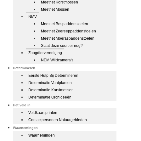
Meetnet Korstmossen
Meetnet Mossen
NMV
Meetnet Bospaddenstoelen
Meetnet Zeereeppaddenstoelen
Meetnet Moeraspaddenstoelen
Staat deze soort er nog?
Zoogdiervereniging
NEM Wildcamera's
Determineren
Eerste Hulp Bij Determineren
Determinatie Vaatplanten
Determinatie Korstmossen
Determinatie Orchideeën
Het veld in
Veldkaart printen
Contactpersonen Natuurgebieden
Waarnemingen
Waarnemingen