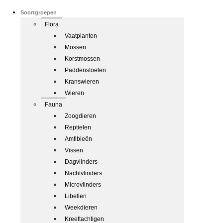
Soortgroepen
Flora
Vaatplanten
Mossen
Korstmossen
Paddenstoelen
Kranswieren
Wieren
Fauna
Zoogdieren
Reptielen
Amfibieën
Vissen
Dagvlinders
Nachtvlinders
Microvlinders
Libellen
Weekdieren
Kreeftachtigen