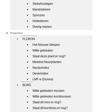
Stekelhuidigen
Manteldieren
Sponzen
Holtedieren
Overig marien
Projecten
FLORON
Het Nieuwe Strepen
Witte gebieden
Staat deze plant er nog?
Meetnet Muurplanten
Nectarindex
Oeverindex
LMF-a (Dunea)
BLWG
Witte gebieden mossen
Witte gebieden korstmossen
Staat dit mos er nog?
Staat dit korstmos er nog?