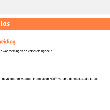
las
reiding
 op waarnemingen en verspreidingbeeld
 gevalideerde waarnemingen uit de NDFF Verspreidingsatlas, alle jaren.