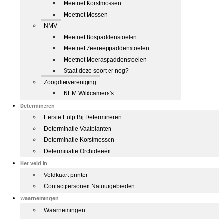
Meetnet Korstmossen
Meetnet Mossen
NMV
Meetnet Bospaddenstoelen
Meetnet Zeereeppaddenstoelen
Meetnet Moeraspaddenstoelen
Staat deze soort er nog?
Zoogdiervereniging
NEM Wildcamera's
Determineren
Eerste Hulp Bij Determineren
Determinatie Vaatplanten
Determinatie Korstmossen
Determinatie Orchideeën
Het veld in
Veldkaart printen
Contactpersonen Natuurgebieden
Waarnemingen
Waarnemingen