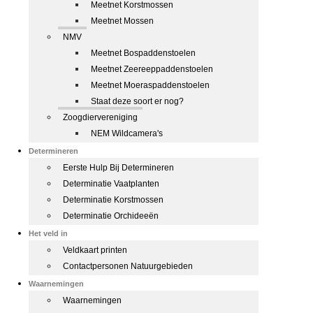
Meetnet Korstmossen
Meetnet Mossen
NMV
Meetnet Bospaddenstoelen
Meetnet Zeereeppaddenstoelen
Meetnet Moeraspaddenstoelen
Staat deze soort er nog?
Zoogdiervereniging
NEM Wildcamera's
Determineren
Eerste Hulp Bij Determineren
Determinatie Vaatplanten
Determinatie Korstmossen
Determinatie Orchideeën
Het veld in
Veldkaart printen
Contactpersonen Natuurgebieden
Waarnemingen
Waarnemingen