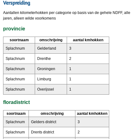
Verspreiding
Aantallen kilometerhokken per categorie op basis van de gehele NDFF, alle
jaren, alleen wilde voorkomens
provincie
soortnaam
omschrijving
aantal kmhokken
Splachnum
Gelderland
3
Splachnum
Drenthe
2
Splachnum
Groningen
1
Splachnum
Limburg
1
Splachnum
Overijssel
1
floradistrict
soortnaam
omschrijving
aantal kmhokken
Splachnum
Gelders district
3
Splachnum
Drents district
2