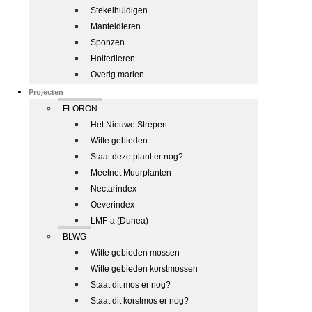
Stekelhuidigen
Manteldieren
Sponzen
Holtedieren
Overig marien
Projecten
FLORON
Het Nieuwe Strepen
Witte gebieden
Staat deze plant er nog?
Meetnet Muurplanten
Nectarindex
Oeverindex
LMF-a (Dunea)
BLWG
Witte gebieden mossen
Witte gebieden korstmossen
Staat dit mos er nog?
Staat dit korstmos er nog?