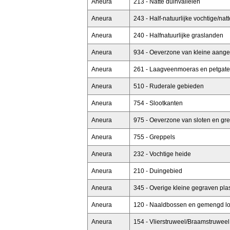
Aneura
213 - Natte duinvalleien
Aneura
243 - Half-natuurlijke vochtige/na
Aneura
240 - Halfnatuurlijke graslanden
Aneura
934 - Oeverzone van kleine aange
Aneura
261 - Laagveenmoeras en petgat
Aneura
510 - Ruderale gebieden
Aneura
754 - Slootkanten
Aneura
975 - Oeverzone van sloten en gr
Aneura
755 - Greppels
Aneura
232 - Vochtige heide
Aneura
210 - Duingebied
Aneura
345 - Overige kleine gegraven pla
Aneura
120 - Naaldbossen en gemengd l
Aneura
154 - Vlierstruweel/Braamstruweel