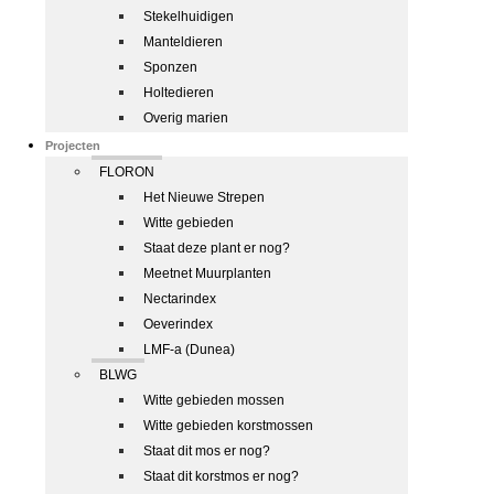
Stekelhuidigen
Manteldieren
Sponzen
Holtedieren
Overig marien
Projecten
FLORON
Het Nieuwe Strepen
Witte gebieden
Staat deze plant er nog?
Meetnet Muurplanten
Nectarindex
Oeverindex
LMF-a (Dunea)
BLWG
Witte gebieden mossen
Witte gebieden korstmossen
Staat dit mos er nog?
Staat dit korstmos er nog?