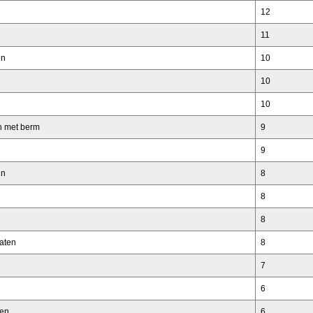
12
11
en
10
10
10
n met berm
9
9
in
8
8
8
gaten
8
7
6
nen
6