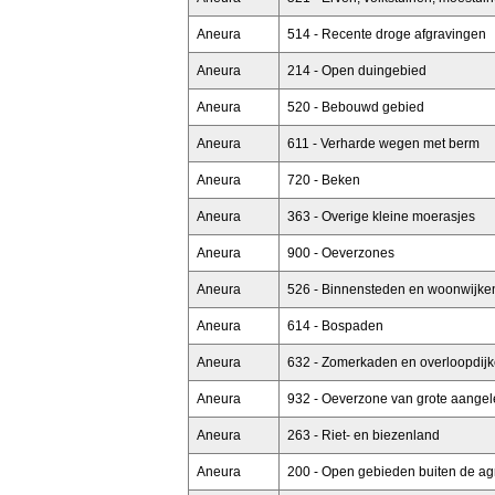
Aneura
514 - Recente droge afgravingen
Aneura
214 - Open duingebied
Aneura
520 - Bebouwd gebied
Aneura
611 - Verharde wegen met berm
Aneura
720 - Beken
Aneura
363 - Overige kleine moerasjes
Aneura
900 - Oeverzones
Aneura
526 - Binnensteden en woonwijke
Aneura
614 - Bospaden
Aneura
632 - Zomerkaden en overloopdij
Aneura
932 - Oeverzone van grote aangel
Aneura
263 - Riet- en biezenland
Aneura
200 - Open gebieden buiten de agr