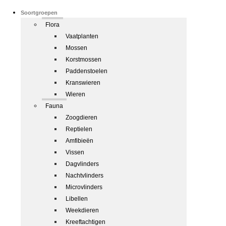
Soortgroepen
Flora
Vaatplanten
Mossen
Korstmossen
Paddenstoelen
Kranswieren
Wieren
Fauna
Zoogdieren
Reptielen
Amfibieën
Vissen
Dagvlinders
Nachtvlinders
Microvlinders
Libellen
Weekdieren
Kreeftachtigen