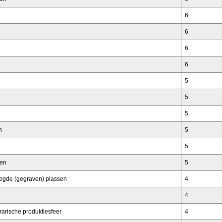
6
6
6
6
5
5
5
n
5
5
ken
5
egde (gegraven) plassen
4
4
arische produktiesfeer
4