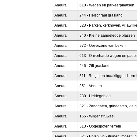
Aneura
610 - Wegen en parkeerplaatsen
Aneura
244 - Heischraal grasland
Aneura
523 - Parken, kerkhoven, villawijk
Aneura
340 - Kleine aangelegde plassen
Aneura
972 - Oeverzone van beken
Aneura
613 - Onverharde wegen en pade
Aneura
246 - Zilt grasland
Aneura
511 - Ruigte en braakliggend terre
Aneura
351 - Vennen
Aneura
230 - Heidegebied
Aneura
321 - Zandgaten, grindgaten, klei
Aneura
155 - Wilgenstruweel
Aneura
513 - Opgespoten terrein
Aneura
521 - Erven, volkstuinen, moestui