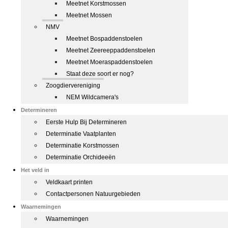
Meetnet Korstmossen
Meetnet Mossen
NMV
Meetnet Bospaddenstoelen
Meetnet Zeereeppaddenstoelen
Meetnet Moeraspaddenstoelen
Staat deze soort er nog?
Zoogdiervereniging
NEM Wildcamera's
Determineren
Eerste Hulp Bij Determineren
Determinatie Vaatplanten
Determinatie Korstmossen
Determinatie Orchideeën
Het veld in
Veldkaart printen
Contactpersonen Natuurgebieden
Waarnemingen
Waarnemingen