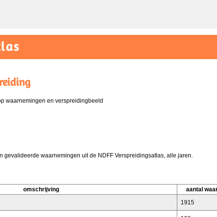
las
reiding
 op waarnemingen en verspreidingbeeld
 gevalideerde waarnemingen uit de NDFF Verspreidingsatlas, alle jaren.
omschrijving
aantal wa
1915