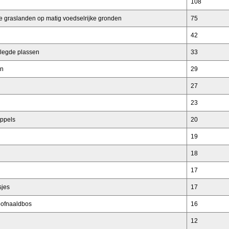
108
tte graslanden op matig voedselrijke gronden
75
42
legde plassen
33
en
29
27
23
eppels
20
19
18
17
sjes
17
oofnaaldbos
16
12