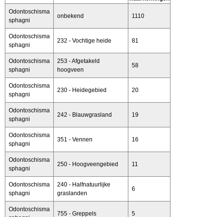
Odontoschisma
onbekend
1110
sphagni
Odontoschisma
232 - Vochtige heide
81
sphagni
Odontoschisma
253 - Afgetakeld
58
sphagni
hoogveen
Odontoschisma
230 - Heidegebied
20
sphagni
Odontoschisma
242 - Blauwgrasland
19
sphagni
Odontoschisma
351 - Vennen
16
sphagni
Odontoschisma
250 - Hoogveengebied
11
sphagni
Odontoschisma
240 - Halfnatuurlijke
6
sphagni
graslanden
Odontoschisma
755 - Greppels
5