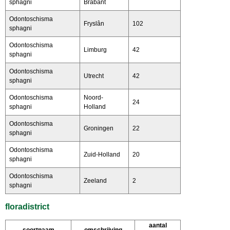
sphagni
Brabant
Odontoschisma
Fryslân
102
sphagni
Odontoschisma
Limburg
42
sphagni
Odontoschisma
Utrecht
42
sphagni
Odontoschisma
Noord-
24
sphagni
Holland
Odontoschisma
Groningen
22
sphagni
Odontoschisma
Zuid-Holland
20
sphagni
Odontoschisma
Zeeland
2
sphagni
floradistrict
aantal
soortnaam
omschrijving