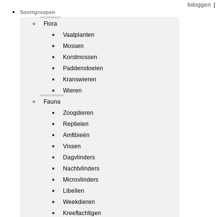
Inloggen
|
Soortgroepen
Flora
Vaatplanten
Mossen
Korstmossen
Paddenstoelen
Kranswieren
Wieren
Fauna
Zoogdieren
Reptielen
Amfibieën
Vissen
Dagvlinders
Nachtvlinders
Microvlinders
Libellen
Weekdieren
Kreeftachtigen