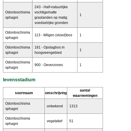
243 - Half-natuurlijke
Odontoschisma
vochtige/natte
1
sphagni
graslanden op matig
voedselrijke gronden
Odontoschisma
113 - Wilgen (vloed)bos
1
sphagni
Odontoschisma
181 - Opslagbos in
1
sphagni
hoogveengebied
Odontoschisma
900 - Oeverzones
1
sphagni
levensstadium
aantal
soortnaam
omschrijving
waarnemingen
Odontoschisma
onbekend
1313
sphagni
Odontoschisma
vegetatief
51
sphagni