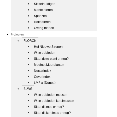
Stekelhuidigen
Manteldieren
Sponzen
Holtedieren
Overig marien
Projecten
FLORON
Het Nieuwe Strepen
Witte gebieden
Staat deze plant er nog?
Meetnet Muurplanten
Nectarindex
Oeverindex
LMF-a (Dunea)
BLWG
Witte gebieden mossen
Witte gebieden korstmossen
Staat dit mos er nog?
Staat dit korstmos er nog?