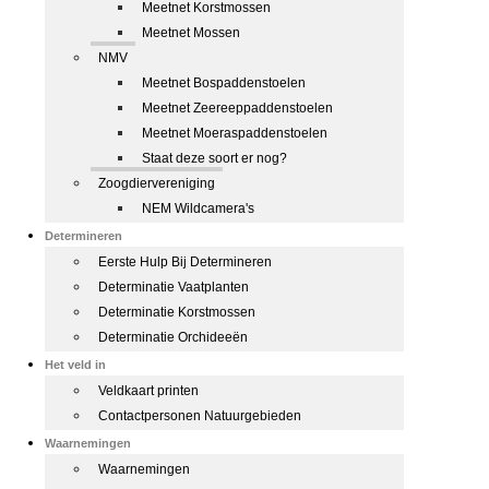
Meetnet Korstmossen
Meetnet Mossen
NMV
Meetnet Bospaddenstoelen
Meetnet Zeereeppaddenstoelen
Meetnet Moeraspaddenstoelen
Staat deze soort er nog?
Zoogdiervereniging
NEM Wildcamera's
Determineren
Eerste Hulp Bij Determineren
Determinatie Vaatplanten
Determinatie Korstmossen
Determinatie Orchideeën
Het veld in
Veldkaart printen
Contactpersonen Natuurgebieden
Waarnemingen
Waarnemingen