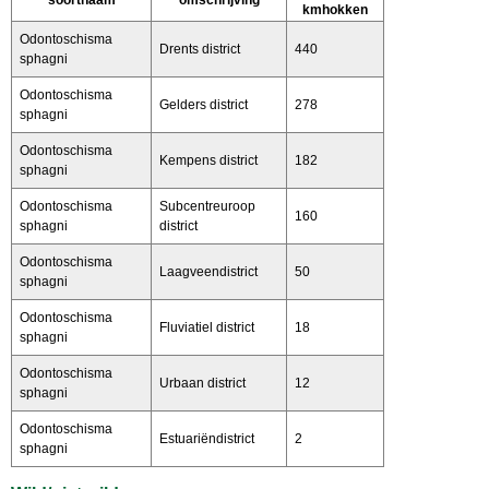
kmhokken
Odontoschisma
Drents district
440
sphagni
Odontoschisma
Gelders district
278
sphagni
Odontoschisma
Kempens district
182
sphagni
Odontoschisma
Subcentreuroop
160
sphagni
district
Odontoschisma
Laagveendistrict
50
sphagni
Odontoschisma
Fluviatiel district
18
sphagni
Odontoschisma
Urbaan district
12
sphagni
Odontoschisma
Estuariëndistrict
2
sphagni