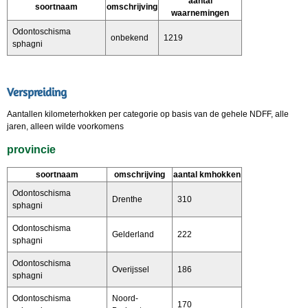
aantal
soortnaam
omschrijving
waarnemingen
Odontoschisma
onbekend
1219
sphagni
Verspreiding
Aantallen kilometerhokken per categorie op basis van de gehele NDFF, alle
jaren, alleen wilde voorkomens
provincie
soortnaam
omschrijving
aantal kmhokken
Odontoschisma
Drenthe
310
sphagni
Odontoschisma
Gelderland
222
sphagni
Odontoschisma
Overijssel
186
sphagni
Odontoschisma
Noord-
170