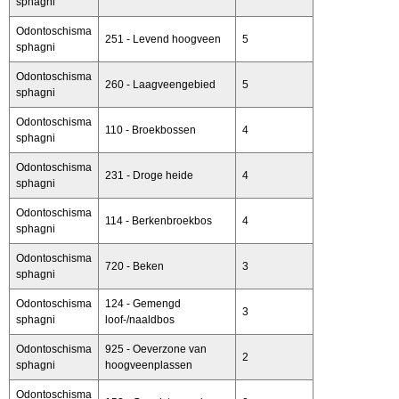
sphagni
Odontoschisma
251 - Levend hoogveen
5
sphagni
Odontoschisma
260 - Laagveengebied
5
sphagni
Odontoschisma
110 - Broekbossen
4
sphagni
Odontoschisma
231 - Droge heide
4
sphagni
Odontoschisma
114 - Berkenbroekbos
4
sphagni
Odontoschisma
720 - Beken
3
sphagni
Odontoschisma
124 - Gemengd
3
sphagni
loof-/naaldbos
Odontoschisma
925 - Oeverzone van
2
sphagni
hoogveenplassen
Odontoschisma