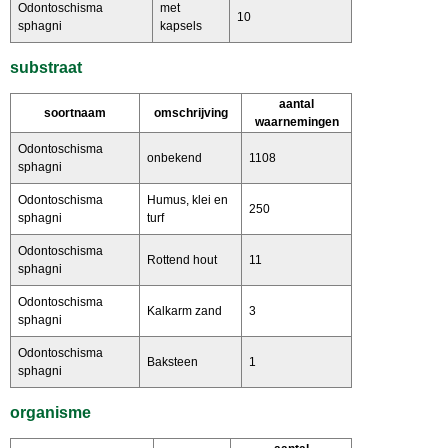
Odontoschisma
met
10
sphagni
kapsels
substraat
aantal
soortnaam
omschrijving
waarnemingen
Odontoschisma
onbekend
1108
sphagni
Odontoschisma
Humus, klei en
250
sphagni
turf
Odontoschisma
Rottend hout
11
sphagni
Odontoschisma
Kalkarm zand
3
sphagni
Odontoschisma
Baksteen
1
sphagni
organisme