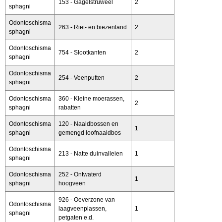
153 - Gagelstruweel
2
sphagni
Odontoschisma
263 - Riet- en biezenland
2
sphagni
Odontoschisma
754 - Slootkanten
2
sphagni
Odontoschisma
254 - Veenputten
2
sphagni
Odontoschisma
360 - Kleine moerassen,
2
sphagni
rabatten
Odontoschisma
120 - Naaldbossen en
1
sphagni
gemengd loofnaaldbos
Odontoschisma
213 - Natte duinvalleien
1
sphagni
Odontoschisma
252 - Ontwaterd
1
sphagni
hoogveen
926 - Oeverzone van
Odontoschisma
laagveenplassen,
1
sphagni
petgaten e.d.