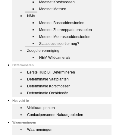
Meetnet Korstmossen
Meetnet Mossen
NMV
Meetnet Bospaddenstoelen
Meetnet Zeereeppaddenstoelen
Meetnet Moeraspaddenstoelen
Staat deze soort er nog?
Zoogdiervereniging
NEM Wildcamera's
Determineren
Eerste Hulp Bij Determineren
Determinatie Vaatplanten
Determinatie Korstmossen
Determinatie Orchideeën
Het veld in
Veldkaart printen
Contactpersonen Natuurgebieden
Waarnemingen
Waarnemingen