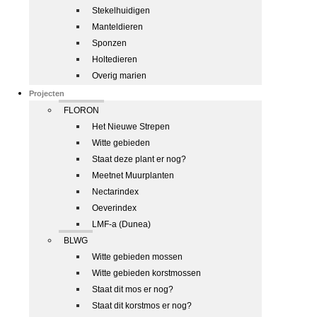
Stekelhuidigen
Manteldieren
Sponzen
Holtedieren
Overig marien
Projecten
FLORON
Het Nieuwe Strepen
Witte gebieden
Staat deze plant er nog?
Meetnet Muurplanten
Nectarindex
Oeverindex
LMF-a (Dunea)
BLWG
Witte gebieden mossen
Witte gebieden korstmossen
Staat dit mos er nog?
Staat dit korstmos er nog?