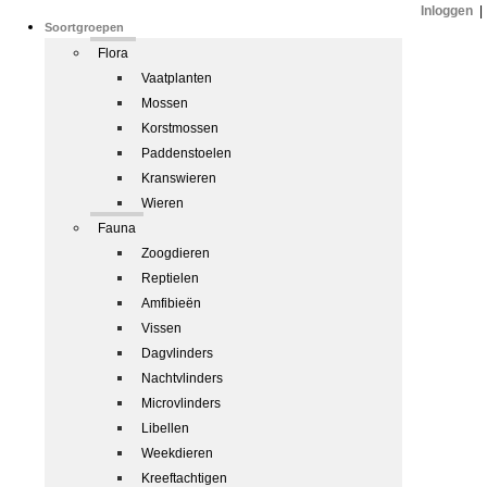
Inloggen
|
Soortgroepen
Flora
Vaatplanten
Mossen
Korstmossen
Paddenstoelen
Kranswieren
Wieren
Fauna
Zoogdieren
Reptielen
Amfibieën
Vissen
Dagvlinders
Nachtvlinders
Microvlinders
Libellen
Weekdieren
Kreeftachtigen