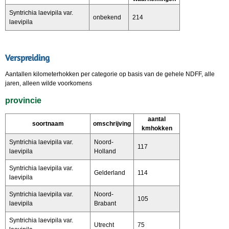
Syntrichia laevipila var.
onbekend
214
laevipila
Verspreiding
Aantallen kilometerhokken per categorie op basis van de gehele NDFF, alle
jaren, alleen wilde voorkomens
provincie
aantal
soortnaam
omschrijving
kmhokken
Syntrichia laevipila var.
Noord-
117
laevipila
Holland
Syntrichia laevipila var.
Gelderland
114
laevipila
Syntrichia laevipila var.
Noord-
105
laevipila
Brabant
Syntrichia laevipila var.
Utrecht
75