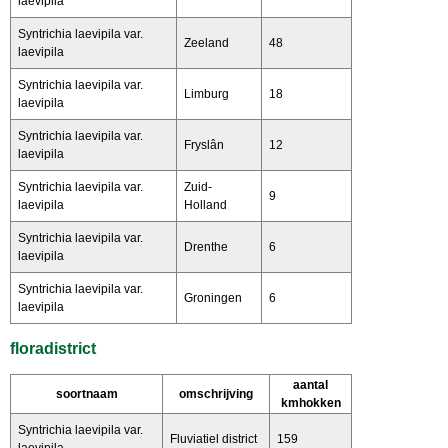
laevipila
Syntrichia laevipila var.
Zeeland
48
laevipila
Syntrichia laevipila var.
Limburg
18
laevipila
Syntrichia laevipila var.
Fryslân
12
laevipila
Syntrichia laevipila var.
Zuid-
9
laevipila
Holland
Syntrichia laevipila var.
Drenthe
6
laevipila
Syntrichia laevipila var.
Groningen
6
laevipila
floradistrict
aantal
soortnaam
omschrijving
kmhokken
Syntrichia laevipila var.
Fluviatiel district
159
laevipila