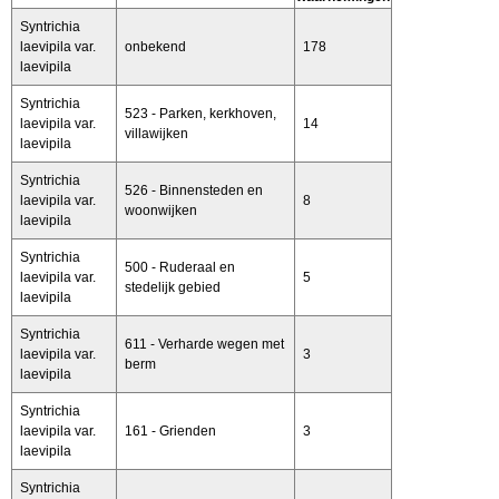
Syntrichia
laevipila var.
onbekend
178
laevipila
Syntrichia
523 - Parken, kerkhoven,
laevipila var.
14
villawijken
laevipila
Syntrichia
526 - Binnensteden en
laevipila var.
8
woonwijken
laevipila
Syntrichia
500 - Ruderaal en
laevipila var.
5
stedelijk gebied
laevipila
Syntrichia
611 - Verharde wegen met
laevipila var.
3
berm
laevipila
Syntrichia
laevipila var.
161 - Grienden
3
laevipila
Syntrichia