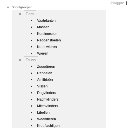
Inloggen
|
Soortgroepen
Flora
Vaatplanten
Mossen
Korstmossen
Paddenstoelen
Kranswieren
Wieren
Fauna
Zoogdieren
Reptielen
Amfibieën
Vissen
Dagvlinders
Nachtvlinders
Microvlinders
Libellen
Weekdieren
Kreeftachtigen