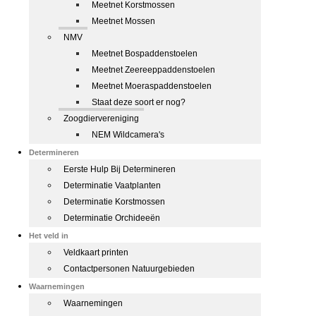
Meetnet Korstmossen
Meetnet Mossen
NMV
Meetnet Bospaddenstoelen
Meetnet Zeereeppaddenstoelen
Meetnet Moeraspaddenstoelen
Staat deze soort er nog?
Zoogdiervereniging
NEM Wildcamera's
Determineren
Eerste Hulp Bij Determineren
Determinatie Vaatplanten
Determinatie Korstmossen
Determinatie Orchideeën
Het veld in
Veldkaart printen
Contactpersonen Natuurgebieden
Waarnemingen
Waarnemingen