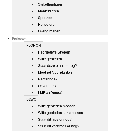
Stekelhuidigen
Manteldieren
Sponzen
Holtedieren
Overig marien
Projecten
FLORON
Het Nieuwe Strepen
Witte gebieden
Staat deze plant er nog?
Meetnet Muurplanten
Nectarindex
Oeverindex
LMF-a (Dunea)
BLWG
Witte gebieden mossen
Witte gebieden korstmossen
Staat dit mos er nog?
Staat dit korstmos er nog?