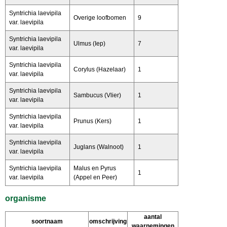
Syntrichia laevipila
Overige loofbomen
9
var. laevipila
Syntrichia laevipila
Ulmus (Iep)
7
var. laevipila
Syntrichia laevipila
Corylus (Hazelaar)
1
var. laevipila
Syntrichia laevipila
Sambucus (Vlier)
1
var. laevipila
Syntrichia laevipila
Prunus (Kers)
1
var. laevipila
Syntrichia laevipila
Juglans (Walnoot)
1
var. laevipila
Syntrichia laevipila
Malus en Pyrus
1
var. laevipila
(Appel en Peer)
organisme
aantal
soortnaam
omschrijving
waarnemingen