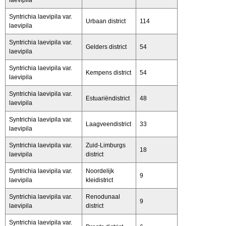
Syntrichia laevipila var.
Urbaan district
114
laevipila
Syntrichia laevipila var.
Gelders district
54
laevipila
Syntrichia laevipila var.
Kempens district
54
laevipila
Syntrichia laevipila var.
Estuariëndistrict
48
laevipila
Syntrichia laevipila var.
Laagveendistrict
33
laevipila
Syntrichia laevipila var.
Zuid-Limburgs
18
laevipila
district
Syntrichia laevipila var.
Noordelijk
9
laevipila
kleidistrict
Syntrichia laevipila var.
Renodunaal
9
laevipila
district
Syntrichia laevipila var.