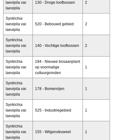
laevipila var.
130 - Droge loofbossen
2
laevipila
Syntrichia
laevipila var.
520 - Bebouwd gebied
2
laevipila
Syntrichia
laevipila var.
140 - Vochtige loofbossen
2
laevipila
Syntrichia
194 - Nieuwe bosaanplant
laevipila var.
op voormalige
1
laevipila
cultuurgronden
Syntrichia
laevipila var.
178 - Bomenrijen
1
laevipila
Syntrichia
laevipila var.
525 - Industriegebied
1
laevipila
Syntrichia
laevipila var.
155 - Wilgenstruweel
1
laevipila