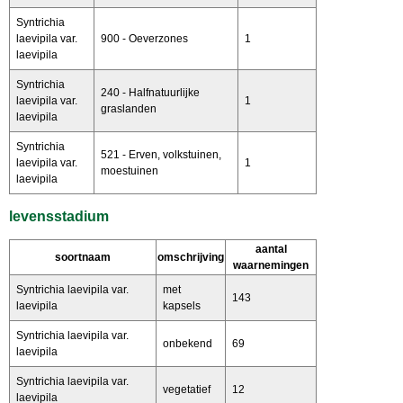
Syntrichia
laevipila var.
900 - Oeverzones
1
laevipila
Syntrichia
240 - Halfnatuurlijke
laevipila var.
1
graslanden
laevipila
Syntrichia
521 - Erven, volkstuinen,
laevipila var.
1
moestuinen
laevipila
levensstadium
aantal
soortnaam
omschrijving
waarnemingen
Syntrichia laevipila var.
met
143
laevipila
kapsels
Syntrichia laevipila var.
onbekend
69
laevipila
Syntrichia laevipila var.
vegetatief
12
laevipila