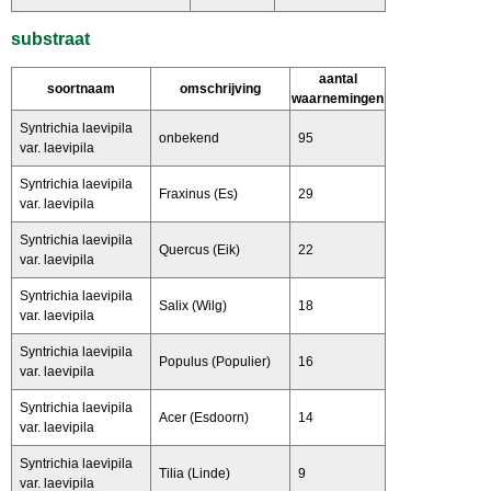
substraat
aantal
soortnaam
omschrijving
waarnemingen
Syntrichia laevipila
onbekend
95
var. laevipila
Syntrichia laevipila
Fraxinus (Es)
29
var. laevipila
Syntrichia laevipila
Quercus (Eik)
22
var. laevipila
Syntrichia laevipila
Salix (Wilg)
18
var. laevipila
Syntrichia laevipila
Populus (Populier)
16
var. laevipila
Syntrichia laevipila
Acer (Esdoorn)
14
var. laevipila
Syntrichia laevipila
Tilia (Linde)
9
var. laevipila