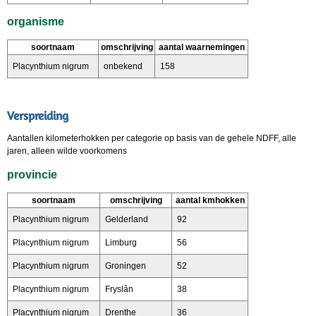
organisme
soortnaam
omschrijving
aantal waarnemingen
Placynthium nigrum
onbekend
158
Verspreiding
Aantallen kilometerhokken per categorie op basis van de gehele NDFF, alle
jaren, alleen wilde voorkomens
provincie
soortnaam
omschrijving
aantal kmhokken
Placynthium nigrum
Gelderland
92
Placynthium nigrum
Limburg
56
Placynthium nigrum
Groningen
52
Placynthium nigrum
Fryslân
38
Placynthium nigrum
Drenthe
36