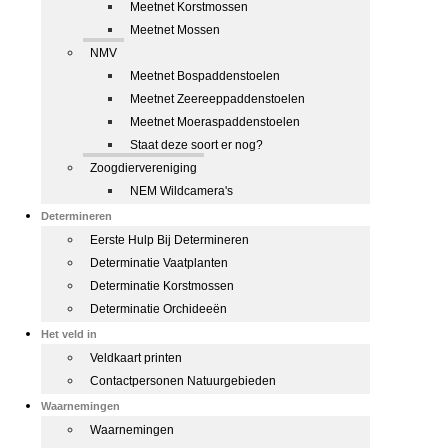
Meetnet Korstmossen
Meetnet Mossen
NMV
Meetnet Bospaddenstoelen
Meetnet Zeereeppaddenstoelen
Meetnet Moeraspaddenstoelen
Staat deze soort er nog?
Zoogdiervereniging
NEM Wildcamera's
Determineren
Eerste Hulp Bij Determineren
Determinatie Vaatplanten
Determinatie Korstmossen
Determinatie Orchideeën
Het veld in
Veldkaart printen
Contactpersonen Natuurgebieden
Waarnemingen
Waarnemingen