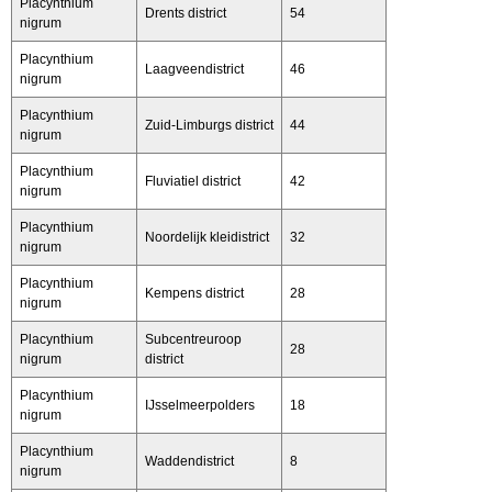
Placynthium
Drents district
54
nigrum
Placynthium
Laagveendistrict
46
nigrum
Placynthium
Zuid-Limburgs district
44
nigrum
Placynthium
Fluviatiel district
42
nigrum
Placynthium
Noordelijk kleidistrict
32
nigrum
Placynthium
Kempens district
28
nigrum
Placynthium
Subcentreuroop
28
nigrum
district
Placynthium
IJsselmeerpolders
18
nigrum
Placynthium
Waddendistrict
8
nigrum