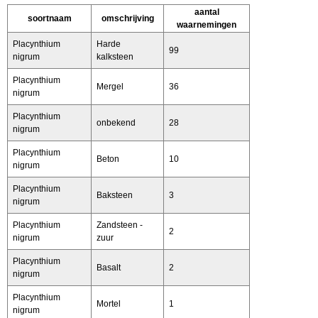
aantal
soortnaam
omschrijving
waarnemingen
Placynthium
Harde
99
nigrum
kalksteen
Placynthium
Mergel
36
nigrum
Placynthium
onbekend
28
nigrum
Placynthium
Beton
10
nigrum
Placynthium
Baksteen
3
nigrum
Placynthium
Zandsteen -
2
nigrum
zuur
Placynthium
Basalt
2
nigrum
Placynthium
Mortel
1
nigrum