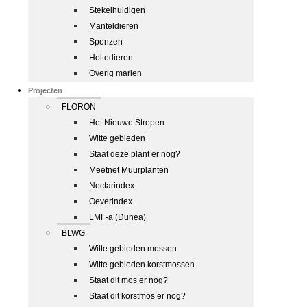
Stekelhuidigen
Manteldieren
Sponzen
Holtedieren
Overig marien
Projecten
FLORON
Het Nieuwe Strepen
Witte gebieden
Staat deze plant er nog?
Meetnet Muurplanten
Nectarindex
Oeverindex
LMF-a (Dunea)
BLWG
Witte gebieden mossen
Witte gebieden korstmossen
Staat dit mos er nog?
Staat dit korstmos er nog?