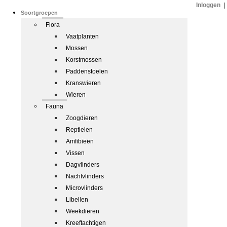
Inloggen
|
Soortgroepen
Flora
Vaatplanten
Mossen
Korstmossen
Paddenstoelen
Kranswieren
Wieren
Fauna
Zoogdieren
Reptielen
Amfibieën
Vissen
Dagvlinders
Nachtvlinders
Microvlinders
Libellen
Weekdieren
Kreeftachtigen