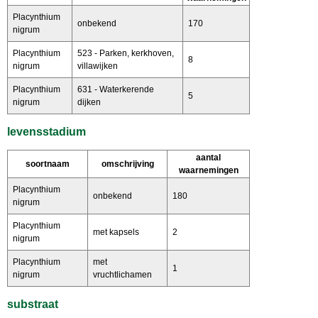
Placynthium
onbekend
170
nigrum
Placynthium
523 - Parken, kerkhoven,
8
nigrum
villawijken
Placynthium
631 - Waterkerende
5
nigrum
dijken
levensstadium
aantal
soortnaam
omschrijving
waarnemingen
Placynthium
onbekend
180
nigrum
Placynthium
met kapsels
2
nigrum
Placynthium
met
1
nigrum
vruchtlichamen
substraat