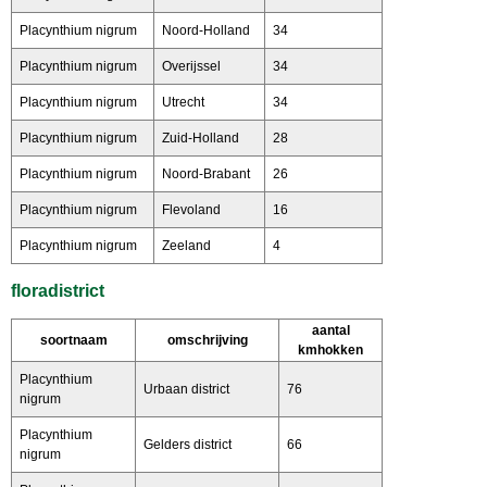
Placynthium nigrum
Noord-Holland
34
Placynthium nigrum
Overijssel
34
Placynthium nigrum
Utrecht
34
Placynthium nigrum
Zuid-Holland
28
Placynthium nigrum
Noord-Brabant
26
Placynthium nigrum
Flevoland
16
Placynthium nigrum
Zeeland
4
floradistrict
aantal
soortnaam
omschrijving
kmhokken
Placynthium
Urbaan district
76
nigrum
Placynthium
Gelders district
66
nigrum