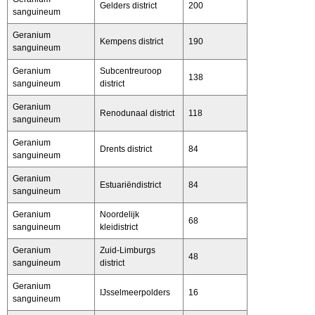
Gelders district
200
sanguineum
Geranium
Kempens district
190
sanguineum
Geranium
Subcentreuroop
138
sanguineum
district
Geranium
Renodunaal district
118
sanguineum
Geranium
Drents district
84
sanguineum
Geranium
Estuariëndistrict
84
sanguineum
Geranium
Noordelijk
68
sanguineum
kleidistrict
Geranium
Zuid-Limburgs
48
sanguineum
district
Geranium
IJsselmeerpolders
16
sanguineum