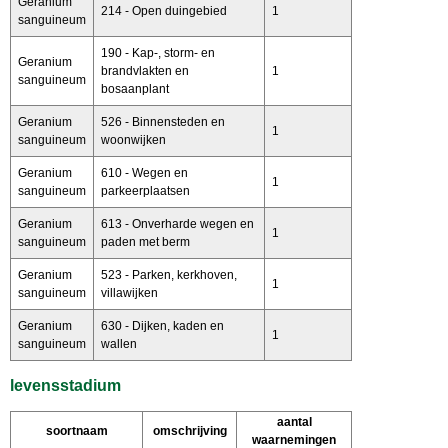
Geranium
214 - Open duingebied
1
sanguineum
190 - Kap-, storm- en
Geranium
brandvlakten en
1
sanguineum
bosaanplant
Geranium
526 - Binnensteden en
1
sanguineum
woonwijken
Geranium
610 - Wegen en
1
sanguineum
parkeerplaatsen
Geranium
613 - Onverharde wegen en
1
sanguineum
paden met berm
Geranium
523 - Parken, kerkhoven,
1
sanguineum
villawijken
Geranium
630 - Dijken, kaden en
1
sanguineum
wallen
levensstadium
aantal
soortnaam
omschrijving
waarnemingen