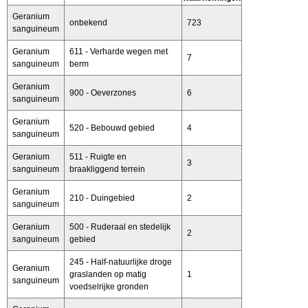
Geranium
onbekend
723
sanguineum
Geranium
611 - Verharde wegen met
7
sanguineum
berm
Geranium
900 - Oeverzones
6
sanguineum
Geranium
520 - Bebouwd gebied
4
sanguineum
Geranium
511 - Ruigte en
3
sanguineum
braakliggend terrein
Geranium
210 - Duingebied
2
sanguineum
Geranium
500 - Ruderaal en stedelijk
2
sanguineum
gebied
245 - Half-natuurlijke droge
Geranium
graslanden op matig
1
sanguineum
voedselrijke gronden