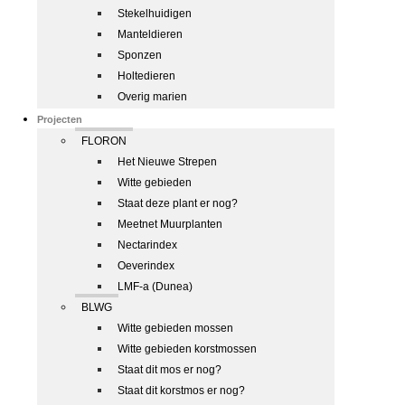
Stekelhuidigen
Manteldieren
Sponzen
Holtedieren
Overig marien
Projecten
FLORON
Het Nieuwe Strepen
Witte gebieden
Staat deze plant er nog?
Meetnet Muurplanten
Nectarindex
Oeverindex
LMF-a (Dunea)
BLWG
Witte gebieden mossen
Witte gebieden korstmossen
Staat dit mos er nog?
Staat dit korstmos er nog?