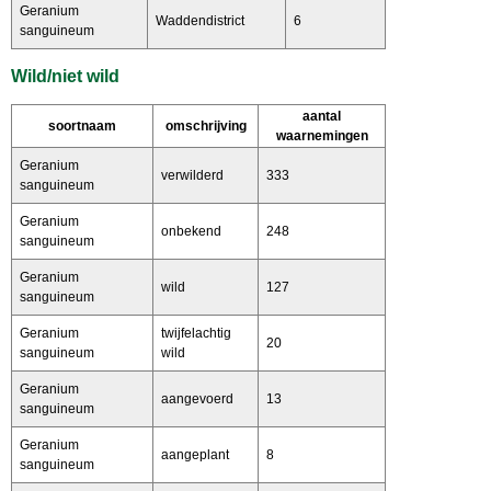
Geranium
Waddendistrict
6
sanguineum
Wild/niet wild
aantal
soortnaam
omschrijving
waarnemingen
Geranium
verwilderd
333
sanguineum
Geranium
onbekend
248
sanguineum
Geranium
wild
127
sanguineum
Geranium
twijfelachtig
20
sanguineum
wild
Geranium
aangevoerd
13
sanguineum
Geranium
aangeplant
8
sanguineum