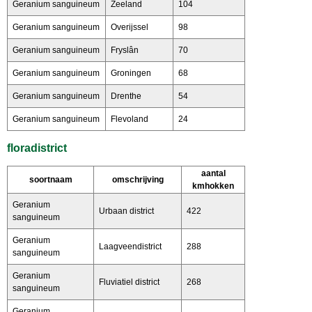
Geranium sanguineum
Zeeland
104
Geranium sanguineum
Overijssel
98
Geranium sanguineum
Fryslân
70
Geranium sanguineum
Groningen
68
Geranium sanguineum
Drenthe
54
Geranium sanguineum
Flevoland
24
floradistrict
aantal
soortnaam
omschrijving
kmhokken
Geranium
Urbaan district
422
sanguineum
Geranium
Laagveendistrict
288
sanguineum
Geranium
Fluviatiel district
268
sanguineum
Geranium