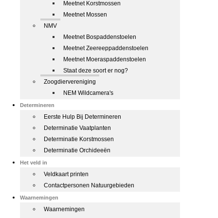
Meetnet Korstmossen
Meetnet Mossen
NMV
Meetnet Bospaddenstoelen
Meetnet Zeereeppaddenstoelen
Meetnet Moeraspaddenstoelen
Staat deze soort er nog?
Zoogdiervereniging
NEM Wildcamera's
Determineren
Eerste Hulp Bij Determineren
Determinatie Vaatplanten
Determinatie Korstmossen
Determinatie Orchideeën
Het veld in
Veldkaart printen
Contactpersonen Natuurgebieden
Waarnemingen
Waarnemingen