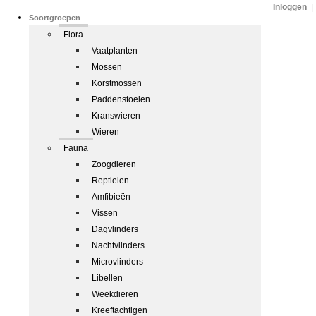
Inloggen
|
Soortgroepen
Flora
Vaatplanten
Mossen
Korstmossen
Paddenstoelen
Kranswieren
Wieren
Fauna
Zoogdieren
Reptielen
Amfibieën
Vissen
Dagvlinders
Nachtvlinders
Microvlinders
Libellen
Weekdieren
Kreeftachtigen