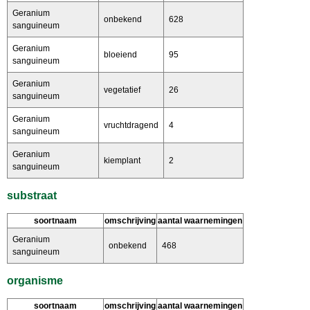
Geranium
onbekend
628
sanguineum
Geranium
bloeiend
95
sanguineum
Geranium
vegetatief
26
sanguineum
Geranium
vruchtdragend
4
sanguineum
Geranium
kiemplant
2
sanguineum
substraat
soortnaam
omschrijving
aantal waarnemingen
Geranium
onbekend
468
sanguineum
organisme
soortnaam
omschrijving
aantal waarnemingen