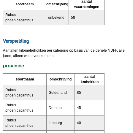
aantal
soortnaam
omschrijving
waarnemingen
Rubus
onbekend
58
phoenicacanthus
Verspreiding
Aantallen kilometerhokken per categorie op basis van de gehele NDFF, alle
jaren, alleen wilde voorkomens
provincie
aantal
soortnaam
omschrijving
kmhokken
Rubus
Gelderland
85
phoenicacanthus
Rubus
Drenthe
45
phoenicacanthus
Rubus
Limburg
40
phoenicacanthus