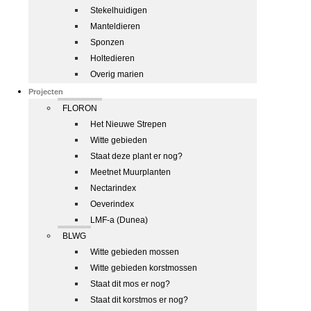
Stekelhuidigen
Manteldieren
Sponzen
Holtedieren
Overig marien
Projecten
FLORON
Het Nieuwe Strepen
Witte gebieden
Staat deze plant er nog?
Meetnet Muurplanten
Nectarindex
Oeverindex
LMF-a (Dunea)
BLWG
Witte gebieden mossen
Witte gebieden korstmossen
Staat dit mos er nog?
Staat dit korstmos er nog?