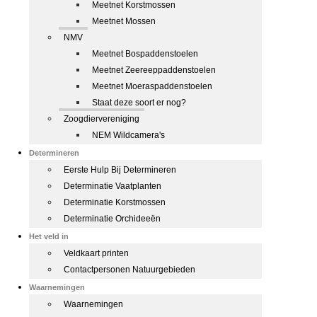
Meetnet Korstmossen
Meetnet Mossen
NMV
Meetnet Bospaddenstoelen
Meetnet Zeereeppaddenstoelen
Meetnet Moeraspaddenstoelen
Staat deze soort er nog?
Zoogdiervereniging
NEM Wildcamera's
Determineren
Eerste Hulp Bij Determineren
Determinatie Vaatplanten
Determinatie Korstmossen
Determinatie Orchideeën
Het veld in
Veldkaart printen
Contactpersonen Natuurgebieden
Waarnemingen
Waarnemingen