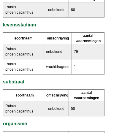
Rubus
onbekend
80
phoenicacanthus
levensstadium
aantal
soortnaam
omschrijving
waarnemingen
Rubus
onbekend
79
phoenicacanthus
Rubus
vruchtdragend
1
phoenicacanthus
substraat
aantal
soortnaam
omschrijving
waarnemingen
Rubus
onbekend
58
phoenicacanthus
organisme