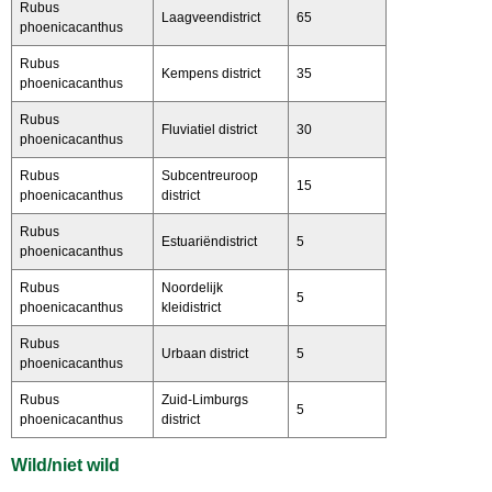
Rubus
Laagveendistrict
65
phoenicacanthus
Rubus
Kempens district
35
phoenicacanthus
Rubus
Fluviatiel district
30
phoenicacanthus
Rubus
Subcentreuroop
15
phoenicacanthus
district
Rubus
Estuariëndistrict
5
phoenicacanthus
Rubus
Noordelijk
5
phoenicacanthus
kleidistrict
Rubus
Urbaan district
5
phoenicacanthus
Rubus
Zuid-Limburgs
5
phoenicacanthus
district
Wild/niet wild