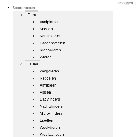
Inloggen
|
Soortgroepen
Flora
Vaatplanten
Mossen
Korstmossen
Paddenstoelen
Kranswieren
Wieren
Fauna
Zoogdieren
Reptielen
Amfibieën
Vissen
Dagvlinders
Nachtvlinders
Microvlinders
Libellen
Weekdieren
Kreeftachtigen