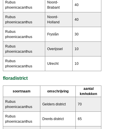
Rubus
Noord-
40
phoenicacanthus
Brabant
Rubus
Noord-
40
phoenicacanthus
Holland
Rubus
Fryslân
30
phoenicacanthus
Rubus
Overijssel
10
phoenicacanthus
Rubus
Utrecht
10
phoenicacanthus
floradistrict
aantal
soortnaam
omschrijving
kmhokken
Rubus
Gelders district
70
phoenicacanthus
Rubus
Drents district
65
phoenicacanthus