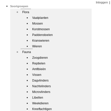
Inloggen
|
Soortgroepen
Flora
Vaatplanten
Mossen
Korstmossen
Paddenstoelen
Kranswieren
Wieren
Fauna
Zoogdieren
Reptielen
Amfibieën
Vissen
Dagvlinders
Nachtvlinders
Microvlinders
Libellen
Weekdieren
Kreeftachtigen