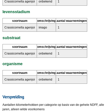
Crassicornella agenjoi
onbekend
1
levensstadium
soortnaam
omschrijving
aantal waarnemingen
Crassicornella agenjoi
imago
1
substraat
soortnaam
omschrijving
aantal waarnemingen
Crassicornella agenjoi
onbekend
1
organisme
soortnaam
omschrijving
aantal waarnemingen
Crassicornella agenjoi
onbekend
1
Verspreiding
Aantallen kilometerhokken per categorie op basis van de gehele NDFF, alle
jaren, alleen wilde voorkomens