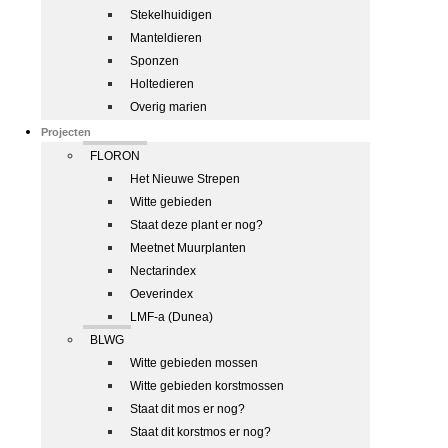
Stekelhuidigen
Manteldieren
Sponzen
Holtedieren
Overig marien
Projecten
FLORON
Het Nieuwe Strepen
Witte gebieden
Staat deze plant er nog?
Meetnet Muurplanten
Nectarindex
Oeverindex
LMF-a (Dunea)
BLWG
Witte gebieden mossen
Witte gebieden korstmossen
Staat dit mos er nog?
Staat dit korstmos er nog?