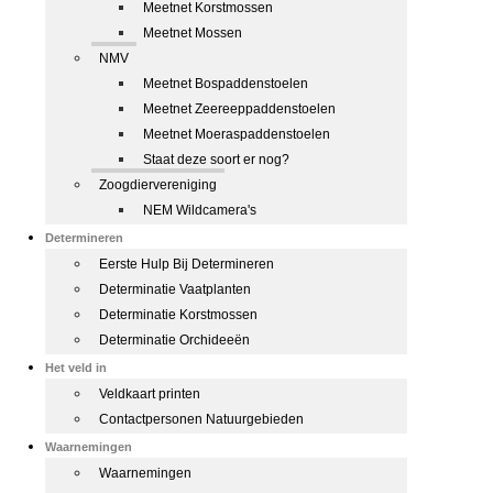
Meetnet Korstmossen
Meetnet Mossen
NMV
Meetnet Bospaddenstoelen
Meetnet Zeereeppaddenstoelen
Meetnet Moeraspaddenstoelen
Staat deze soort er nog?
Zoogdiervereniging
NEM Wildcamera's
Determineren
Eerste Hulp Bij Determineren
Determinatie Vaatplanten
Determinatie Korstmossen
Determinatie Orchideeën
Het veld in
Veldkaart printen
Contactpersonen Natuurgebieden
Waarnemingen
Waarnemingen