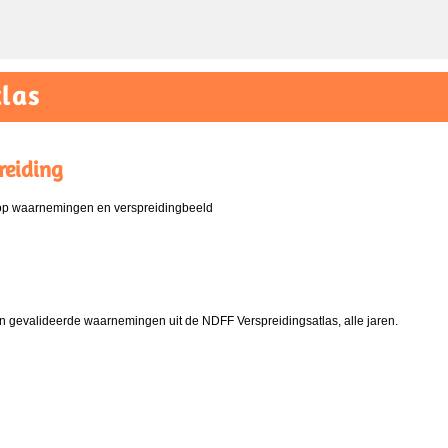
las
reiding
 op waarnemingen en verspreidingbeeld
 gevalideerde waarnemingen uit de NDFF Verspreidingsatlas, alle jaren.