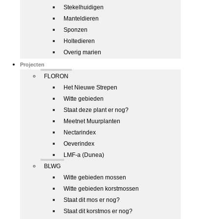
Stekelhuidigen
Manteldieren
Sponzen
Holtedieren
Overig marien
Projecten
FLORON
Het Nieuwe Strepen
Witte gebieden
Staat deze plant er nog?
Meetnet Muurplanten
Nectarindex
Oeverindex
LMF-a (Dunea)
BLWG
Witte gebieden mossen
Witte gebieden korstmossen
Staat dit mos er nog?
Staat dit korstmos er nog?