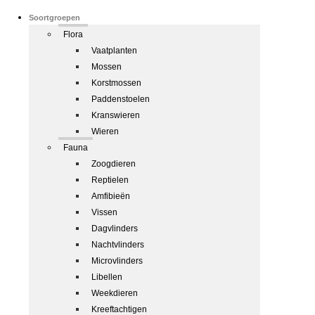
Soortgroepen
Flora
Vaatplanten
Mossen
Korstmossen
Paddenstoelen
Kranswieren
Wieren
Fauna
Zoogdieren
Reptielen
Amfibieën
Vissen
Dagvlinders
Nachtvlinders
Microvlinders
Libellen
Weekdieren
Kreeftachtigen