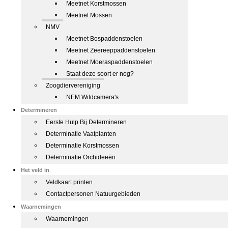
Meetnet Korstmossen
Meetnet Mossen
NMV
Meetnet Bospaddenstoelen
Meetnet Zeereeppaddenstoelen
Meetnet Moeraspaddenstoelen
Staat deze soort er nog?
Zoogdiervereniging
NEM Wildcamera's
Determineren
Eerste Hulp Bij Determineren
Determinatie Vaatplanten
Determinatie Korstmossen
Determinatie Orchideeën
Het veld in
Veldkaart printen
Contactpersonen Natuurgebieden
Waarnemingen
Waarnemingen