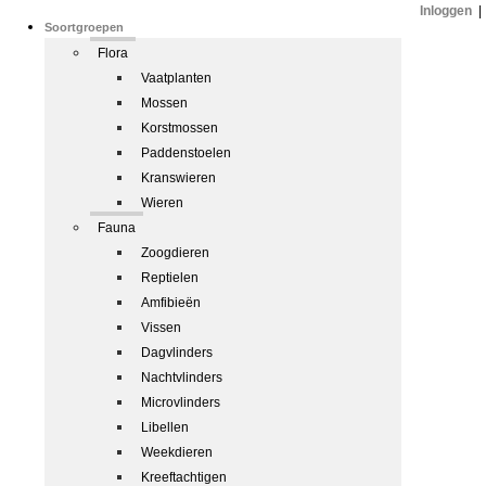
Inloggen
|
Soortgroepen
Flora
Vaatplanten
Mossen
Korstmossen
Paddenstoelen
Kranswieren
Wieren
Fauna
Zoogdieren
Reptielen
Amfibieën
Vissen
Dagvlinders
Nachtvlinders
Microvlinders
Libellen
Weekdieren
Kreeftachtigen