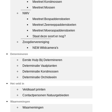
Meetnet Korstmossen
Meetnet Mossen
NMV
Meetnet Bospaddenstoelen
Meetnet Zeereeppaddenstoelen
Meetnet Moeraspaddenstoelen
Staat deze soort er nog?
Zoogdiervereniging
NEM Wildcamera's
Determineren
Eerste Hulp Bij Determineren
Determinatie Vaatplanten
Determinatie Korstmossen
Determinatie Orchideeën
Het veld in
Veldkaart printen
Contactpersonen Natuurgebieden
Waarnemingen
Waarnemingen