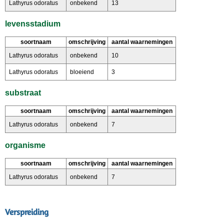
Lathyrus odoratus
onbekend
13
levensstadium
soortnaam
omschrijving
aantal waarnemingen
Lathyrus odoratus
onbekend
10
Lathyrus odoratus
bloeiend
3
substraat
soortnaam
omschrijving
aantal waarnemingen
Lathyrus odoratus
onbekend
7
organisme
soortnaam
omschrijving
aantal waarnemingen
Lathyrus odoratus
onbekend
7
Verspreiding