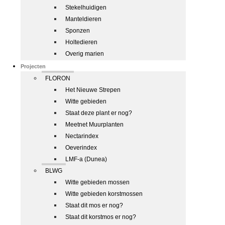
Stekelhuidigen
Manteldieren
Sponzen
Holtedieren
Overig marien
Projecten
FLORON
Het Nieuwe Strepen
Witte gebieden
Staat deze plant er nog?
Meetnet Muurplanten
Nectarindex
Oeverindex
LMF-a (Dunea)
BLWG
Witte gebieden mossen
Witte gebieden korstmossen
Staat dit mos er nog?
Staat dit korstmos er nog?