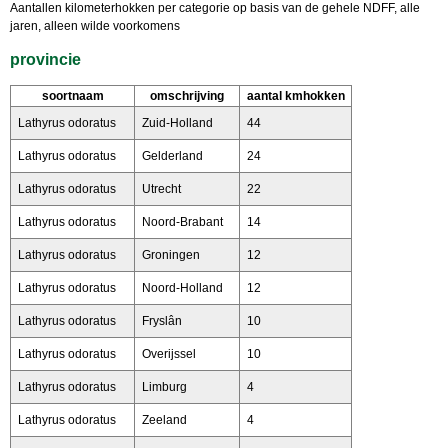
Aantallen kilometerhokken per categorie op basis van de gehele NDFF, alle
jaren, alleen wilde voorkomens
provincie
soortnaam
omschrijving
aantal kmhokken
Lathyrus odoratus
Zuid-Holland
44
Lathyrus odoratus
Gelderland
24
Lathyrus odoratus
Utrecht
22
Lathyrus odoratus
Noord-Brabant
14
Lathyrus odoratus
Groningen
12
Lathyrus odoratus
Noord-Holland
12
Lathyrus odoratus
Fryslân
10
Lathyrus odoratus
Overijssel
10
Lathyrus odoratus
Limburg
4
Lathyrus odoratus
Zeeland
4