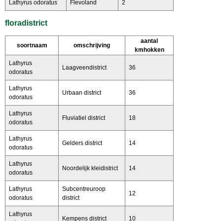
Lathyrus odoratus
Flevoland
2
floradistrict
aantal
soortnaam
omschrijving
kmhokken
Lathyrus
Laagveendistrict
36
odoratus
Lathyrus
Urbaan district
36
odoratus
Lathyrus
Fluviatiel district
18
odoratus
Lathyrus
Gelders district
14
odoratus
Lathyrus
Noordelijk kleidistrict
14
odoratus
Lathyrus
Subcentreuroop
12
odoratus
district
Lathyrus
Kempens district
10