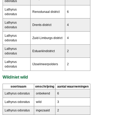
odoratus
Lathyrus
Renodunaal district
6
odoratus
Lathyrus
Drents district
4
odoratus
Lathyrus
Zuid-Limburgs district
4
odoratus
Lathyrus
Estuariëndistrict
2
odoratus
Lathyrus
IJsselmeerpolders
2
odoratus
Wild/niet wild
soortnaam
omschrijving
aantal waarnemingen
Lathyrus odoratus
onbekend
6
Lathyrus odoratus
wild
3
Lathyrus odoratus
ingezaaid
2