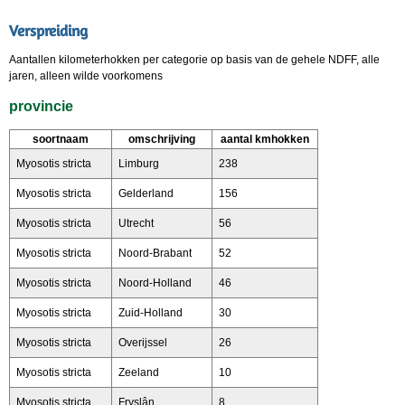
Verspreiding
Aantallen kilometerhokken per categorie op basis van de gehele NDFF, alle
jaren, alleen wilde voorkomens
provincie
soortnaam
omschrijving
aantal kmhokken
Myosotis stricta
Limburg
238
Myosotis stricta
Gelderland
156
Myosotis stricta
Utrecht
56
Myosotis stricta
Noord-Brabant
52
Myosotis stricta
Noord-Holland
46
Myosotis stricta
Zuid-Holland
30
Myosotis stricta
Overijssel
26
Myosotis stricta
Zeeland
10
Myosotis stricta
Fryslân
8