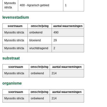
Myosotis
400 - Agrarisch gebied
1
stricta
levensstadium
soortnaam
omschrijving
aantal waarnemingen
Myosotis stricta
onbekend
490
Myosotis stricta
bloeiend
29
Myosotis stricta
vruchtdragend
2
substraat
soortnaam
omschrijving
aantal waarnemingen
Myosotis stricta
onbekend
214
organisme
soortnaam
omschrijving
aantal waarnemingen
Myosotis stricta
onbekend
214