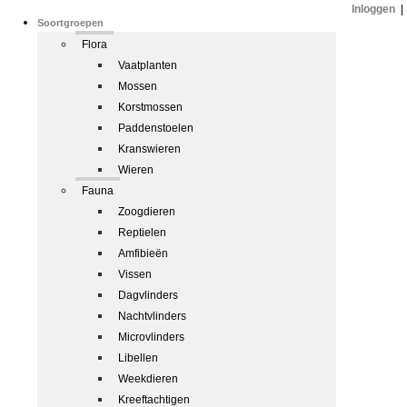
Inloggen
|
Soortgroepen
Flora
Vaatplanten
Mossen
Korstmossen
Paddenstoelen
Kranswieren
Wieren
Fauna
Zoogdieren
Reptielen
Amfibieën
Vissen
Dagvlinders
Nachtvlinders
Microvlinders
Libellen
Weekdieren
Kreeftachtigen