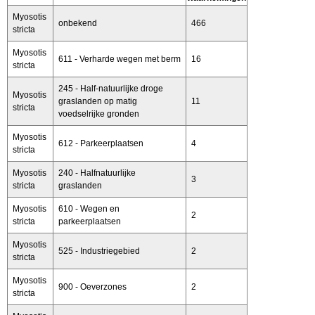
Myosotis
onbekend
466
stricta
Myosotis
611 - Verharde wegen met berm
16
stricta
245 - Half-natuurlijke droge
Myosotis
graslanden op matig
11
stricta
voedselrijke gronden
Myosotis
612 - Parkeerplaatsen
4
stricta
Myosotis
240 - Halfnatuurlijke
3
stricta
graslanden
Myosotis
610 - Wegen en
2
stricta
parkeerplaatsen
Myosotis
525 - Industriegebied
2
stricta
Myosotis
900 - Oeverzones
2
stricta