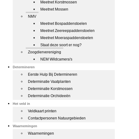
Meetnet Korstmossen
Meetnet Mossen
NMV
Meetnet Bospaddenstoelen
Meetnet Zeereeppaddenstoelen
Meetnet Moeraspaddenstoelen
Staat deze soort er nog?
Zoogdiervereniging
NEM Wildcamera's
Determineren
Eerste Hulp Bij Determineren
Determinatie Vaatplanten
Determinatie Korstmossen
Determinatie Orchideeën
Het veld in
Veldkaart printen
Contactpersonen Natuurgebieden
Waarnemingen
Waarnemingen