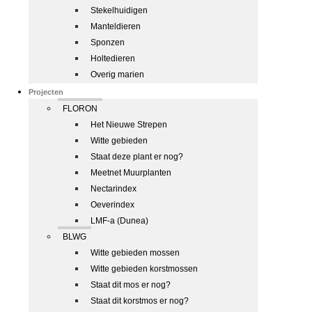
Stekelhuidigen
Manteldieren
Sponzen
Holtedieren
Overig marien
Projecten
FLORON
Het Nieuwe Strepen
Witte gebieden
Staat deze plant er nog?
Meetnet Muurplanten
Nectarindex
Oeverindex
LMF-a (Dunea)
BLWG
Witte gebieden mossen
Witte gebieden korstmossen
Staat dit mos er nog?
Staat dit korstmos er nog?