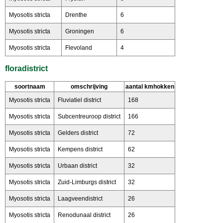
Myosotis stricta
Drenthe
6
Myosotis stricta
Groningen
6
Myosotis stricta
Flevoland
4
floradistrict
soortnaam
omschrijving
aantal kmhokken
Myosotis stricta
Fluviatiel district
168
Myosotis stricta
Subcentreuroop district
166
Myosotis stricta
Gelders district
72
Myosotis stricta
Kempens district
62
Myosotis stricta
Urbaan district
32
Myosotis stricta
Zuid-Limburgs district
32
Myosotis stricta
Laagveendistrict
26
Myosotis stricta
Renodunaal district
26