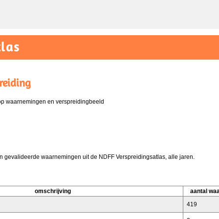
las
reiding
 op waarnemingen en verspreidingbeeld
 gevalideerde waarnemingen uit de NDFF Verspreidingsatlas, alle jaren.
omschrijving
aantal wa
419