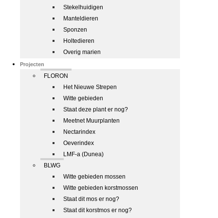
Stekelhuidigen
Manteldieren
Sponzen
Holtedieren
Overig marien
Projecten
FLORON
Het Nieuwe Strepen
Witte gebieden
Staat deze plant er nog?
Meetnet Muurplanten
Nectarindex
Oeverindex
LMF-a (Dunea)
BLWG
Witte gebieden mossen
Witte gebieden korstmossen
Staat dit mos er nog?
Staat dit korstmos er nog?