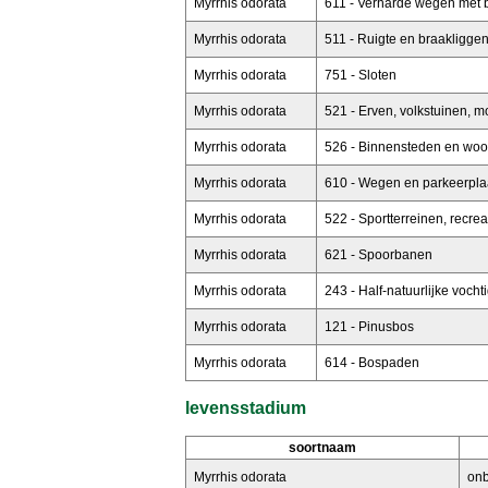
Myrrhis odorata
611 - Verharde wegen met 
Myrrhis odorata
511 - Ruigte en braakliggen
Myrrhis odorata
751 - Sloten
Myrrhis odorata
521 - Erven, volkstuinen, 
Myrrhis odorata
526 - Binnensteden en woo
Myrrhis odorata
610 - Wegen en parkeerpla
Myrrhis odorata
522 - Sportterreinen, recr
Myrrhis odorata
621 - Spoorbanen
Myrrhis odorata
243 - Half-natuurlijke voch
Myrrhis odorata
121 - Pinusbos
Myrrhis odorata
614 - Bospaden
levensstadium
soortnaam
Myrrhis odorata
on