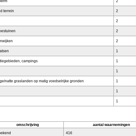
berm
2
d terrein
2
2
moestuinen
2
nwijken
2
atsen
1
eatiegebieden, campings
1
1
tige/natte graslanden op matig voedselrijke gronden
1
1
1
omschrijving
aantal waarnemingen
bekend
416