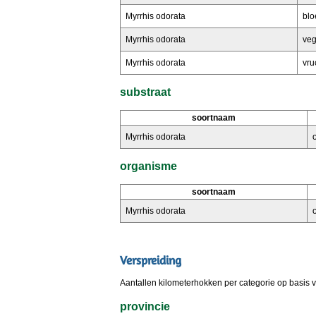
Myrrhis odorata
blo
Myrrhis odorata
veg
Myrrhis odorata
vru
substraat
soortnaam
Myrrhis odorata
organisme
soortnaam
Myrrhis odorata
Verspreiding
Aantallen kilometerhokken per categorie op basis 
provincie