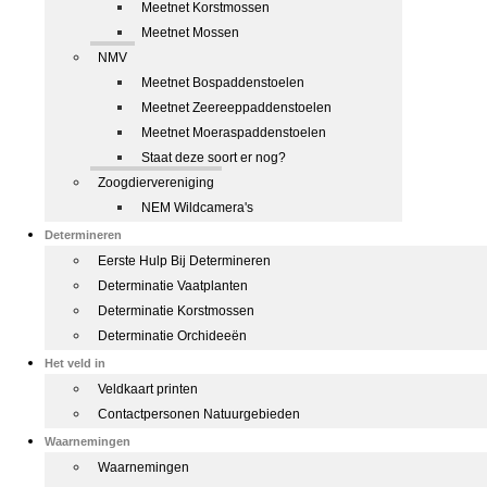
Meetnet Korstmossen
Meetnet Mossen
NMV
Meetnet Bospaddenstoelen
Meetnet Zeereeppaddenstoelen
Meetnet Moeraspaddenstoelen
Staat deze soort er nog?
Zoogdiervereniging
NEM Wildcamera's
Determineren
Eerste Hulp Bij Determineren
Determinatie Vaatplanten
Determinatie Korstmossen
Determinatie Orchideeën
Het veld in
Veldkaart printen
Contactpersonen Natuurgebieden
Waarnemingen
Waarnemingen