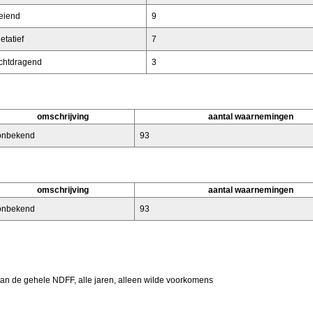
eiend
9
etatief
7
chtdragend
3
omschrijving
aantal waarnemingen
onbekend
93
omschrijving
aantal waarnemingen
onbekend
93
van de gehele NDFF, alle jaren, alleen wilde voorkomens