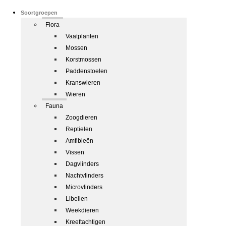
Soortgroepen
Flora
Vaatplanten
Mossen
Korstmossen
Paddenstoelen
Kranswieren
Wieren
Fauna
Zoogdieren
Reptielen
Amfibieën
Vissen
Dagvlinders
Nachtvlinders
Microvlinders
Libellen
Weekdieren
Kreeftachtigen