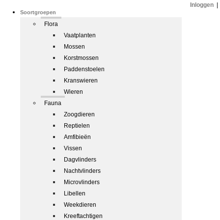
Inloggen
|
Soortgroepen
Flora
Vaatplanten
Mossen
Korstmossen
Paddenstoelen
Kranswieren
Wieren
Fauna
Zoogdieren
Reptielen
Amfibieën
Vissen
Dagvlinders
Nachtvlinders
Microvlinders
Libellen
Weekdieren
Kreeftachtigen