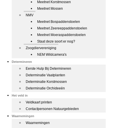
Meetnet Korstmossen
Meetnet Mossen
NMV
Meetnet Bospaddenstoelen
Meetnet Zeereeppaddenstoelen
Meetnet Moeraspaddenstoelen
Staat deze soort er nog?
Zoogdiervereniging
NEM Wildcamera's
Determineren
Eerste Hulp Bij Determineren
Determinatie Vaatplanten
Determinatie Korstmossen
Determinatie Orchideeën
Het veld in
Veldkaart printen
Contactpersonen Natuurgebieden
Waarnemingen
Waarnemingen