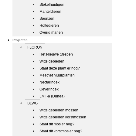
Stekelhuidigen
Manteldieren
Sponzen
Holtedieren
Overig marien
Projecten
FLORON
Het Nieuwe Strepen
Witte gebieden
Staat deze plant er nog?
Meetnet Muurplanten
Nectarindex
Oeverindex
LMF-a (Dunea)
BLWG
Witte gebieden mossen
Witte gebieden korstmossen
Staat dit mos er nog?
Staat dit korstmos er nog?