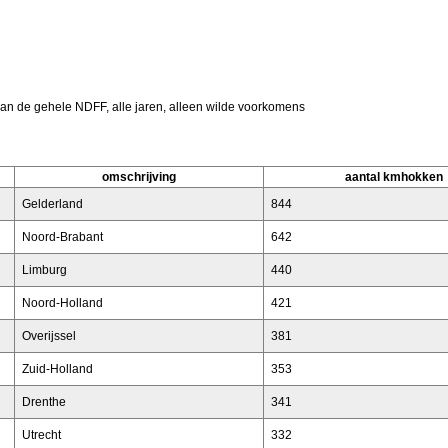
van de gehele NDFF, alle jaren, alleen wilde voorkomens
omschrijving
aantal kmhokken
Gelderland
844
Noord-Brabant
642
Limburg
440
Noord-Holland
421
Overijssel
381
Zuid-Holland
353
Drenthe
341
Utrecht
332