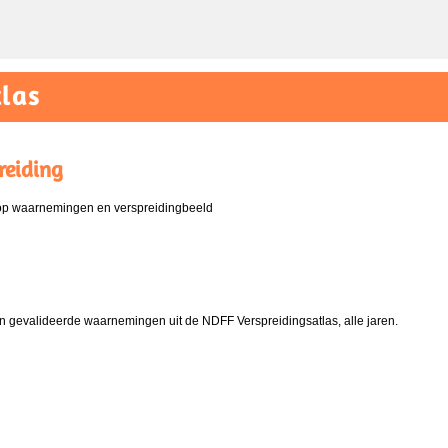
las
reiding
 op waarnemingen en verspreidingbeeld
 gevalideerde waarnemingen uit de NDFF Verspreidingsatlas, alle jaren.