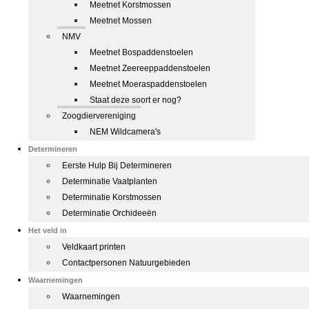
Meetnet Korstmossen
Meetnet Mossen
NMV
Meetnet Bospaddenstoelen
Meetnet Zeereeppaddenstoelen
Meetnet Moeraspaddenstoelen
Staat deze soort er nog?
Zoogdiervereniging
NEM Wildcamera's
Determineren
Eerste Hulp Bij Determineren
Determinatie Vaatplanten
Determinatie Korstmossen
Determinatie Orchideeën
Het veld in
Veldkaart printen
Contactpersonen Natuurgebieden
Waarnemingen
Waarnemingen