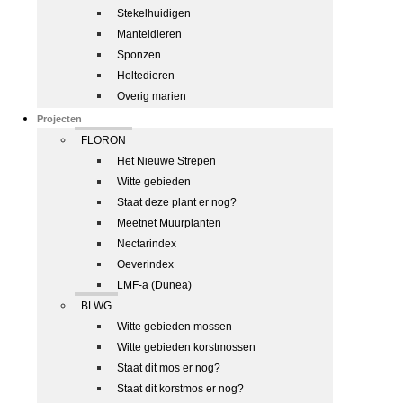
Stekelhuidigen
Manteldieren
Sponzen
Holtedieren
Overig marien
Projecten
FLORON
Het Nieuwe Strepen
Witte gebieden
Staat deze plant er nog?
Meetnet Muurplanten
Nectarindex
Oeverindex
LMF-a (Dunea)
BLWG
Witte gebieden mossen
Witte gebieden korstmossen
Staat dit mos er nog?
Staat dit korstmos er nog?