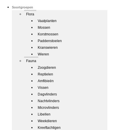
Soortgroepen
Flora
Vaatplanten
Mossen
Korstmossen
Paddenstoelen
Kranswieren
Wieren
Fauna
Zoogdieren
Reptielen
Amfibieën
Vissen
Dagvlinders
Nachtvlinders
Microvlinders
Libellen
Weekdieren
Kreeftachtigen