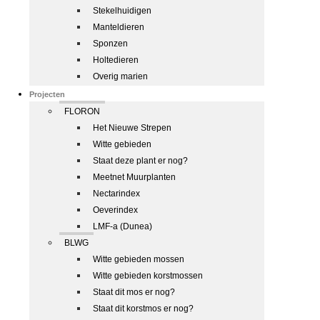
Stekelhuidigen
Manteldieren
Sponzen
Holtedieren
Overig marien
Projecten
FLORON
Het Nieuwe Strepen
Witte gebieden
Staat deze plant er nog?
Meetnet Muurplanten
Nectarindex
Oeverindex
LMF-a (Dunea)
BLWG
Witte gebieden mossen
Witte gebieden korstmossen
Staat dit mos er nog?
Staat dit korstmos er nog?