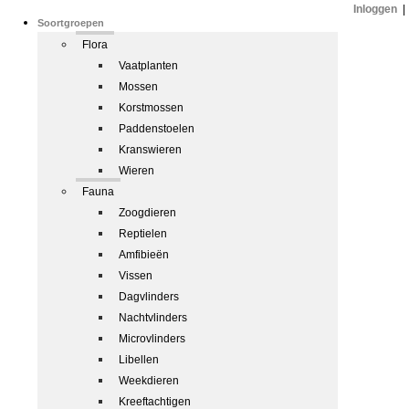
Inloggen
|
Soortgroepen
Flora
Vaatplanten
Mossen
Korstmossen
Paddenstoelen
Kranswieren
Wieren
Fauna
Zoogdieren
Reptielen
Amfibieën
Vissen
Dagvlinders
Nachtvlinders
Microvlinders
Libellen
Weekdieren
Kreeftachtigen