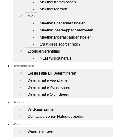
Meetnet Korstmossen
Meetnet Mossen
NMV
Meetnet Bospaddenstoelen
Meetnet Zeereeppaddenstoelen
Meetnet Moeraspaddenstoelen
Staat deze soort er nog?
Zoogdiervereniging
NEM Wildcamera's
Determineren
Eerste Hulp Bij Determineren
Determinatie Vaatplanten
Determinatie Korstmossen
Determinatie Orchideeën
Het veld in
Veldkaart printen
Contactpersonen Natuurgebieden
Waarnemingen
Waarnemingen