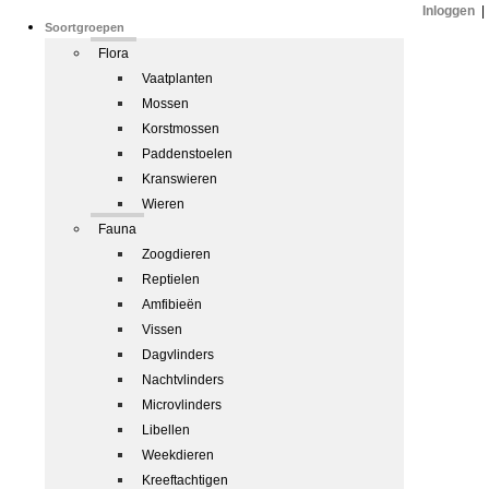
Inloggen
|
Soortgroepen
Flora
Vaatplanten
Mossen
Korstmossen
Paddenstoelen
Kranswieren
Wieren
Fauna
Zoogdieren
Reptielen
Amfibieën
Vissen
Dagvlinders
Nachtvlinders
Microvlinders
Libellen
Weekdieren
Kreeftachtigen