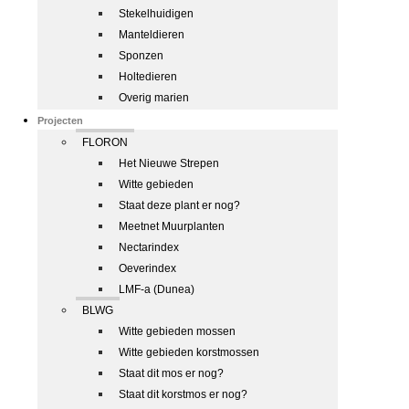
Stekelhuidigen
Manteldieren
Sponzen
Holtedieren
Overig marien
Projecten
FLORON
Het Nieuwe Strepen
Witte gebieden
Staat deze plant er nog?
Meetnet Muurplanten
Nectarindex
Oeverindex
LMF-a (Dunea)
BLWG
Witte gebieden mossen
Witte gebieden korstmossen
Staat dit mos er nog?
Staat dit korstmos er nog?