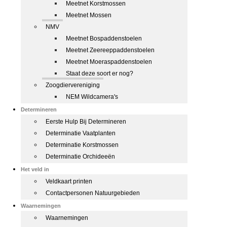
Meetnet Korstmossen
Meetnet Mossen
NMV
Meetnet Bospaddenstoelen
Meetnet Zeereeppaddenstoelen
Meetnet Moeraspaddenstoelen
Staat deze soort er nog?
Zoogdiervereniging
NEM Wildcamera's
Determineren
Eerste Hulp Bij Determineren
Determinatie Vaatplanten
Determinatie Korstmossen
Determinatie Orchideeën
Het veld in
Veldkaart printen
Contactpersonen Natuurgebieden
Waarnemingen
Waarnemingen