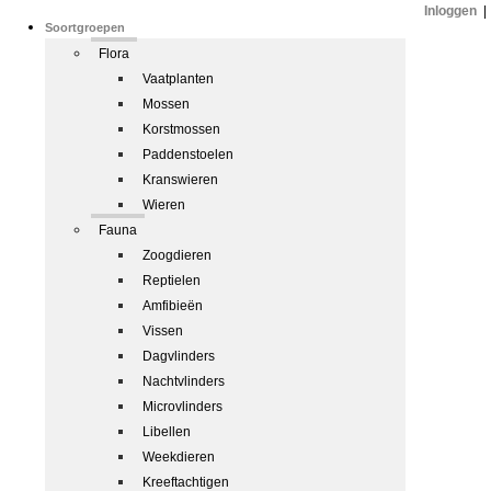
Inloggen
|
Soortgroepen
Flora
Vaatplanten
Mossen
Korstmossen
Paddenstoelen
Kranswieren
Wieren
Fauna
Zoogdieren
Reptielen
Amfibieën
Vissen
Dagvlinders
Nachtvlinders
Microvlinders
Libellen
Weekdieren
Kreeftachtigen