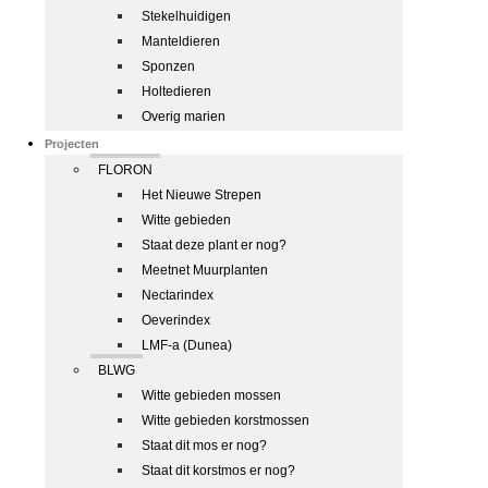
Stekelhuidigen
Manteldieren
Sponzen
Holtedieren
Overig marien
Projecten
FLORON
Het Nieuwe Strepen
Witte gebieden
Staat deze plant er nog?
Meetnet Muurplanten
Nectarindex
Oeverindex
LMF-a (Dunea)
BLWG
Witte gebieden mossen
Witte gebieden korstmossen
Staat dit mos er nog?
Staat dit korstmos er nog?