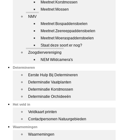
Meetnet Korstmossen
Meetnet Mossen
NMV
Meetnet Bospaddenstoelen
Meetnet Zeereeppaddenstoelen
Meetnet Moeraspaddenstoelen
Staat deze soort er nog?
Zoogdiervereniging
NEM Wildcamera's
Determineren
Eerste Hulp Bij Determineren
Determinatie Vaatplanten
Determinatie Korstmossen
Determinatie Orchideeën
Het veld in
Veldkaart printen
Contactpersonen Natuurgebieden
Waarnemingen
Waarnemingen