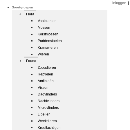
Inloggen
|
Soortgroepen
Flora
Vaatplanten
Mossen
Korstmossen
Paddenstoelen
Kranswieren
Wieren
Fauna
Zoogdieren
Reptielen
Amfibieën
Vissen
Dagvlinders
Nachtvlinders
Microvlinders
Libellen
Weekdieren
Kreeftachtigen