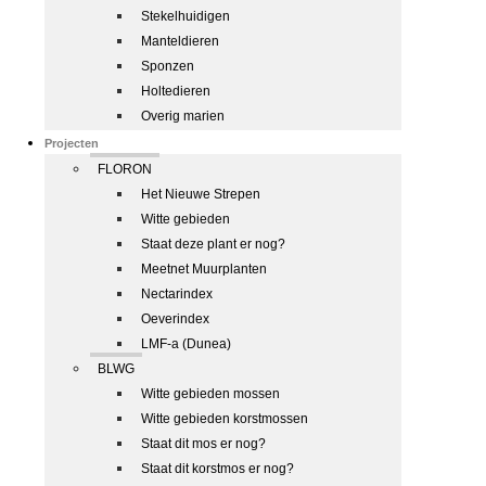
Stekelhuidigen
Manteldieren
Sponzen
Holtedieren
Overig marien
Projecten
FLORON
Het Nieuwe Strepen
Witte gebieden
Staat deze plant er nog?
Meetnet Muurplanten
Nectarindex
Oeverindex
LMF-a (Dunea)
BLWG
Witte gebieden mossen
Witte gebieden korstmossen
Staat dit mos er nog?
Staat dit korstmos er nog?