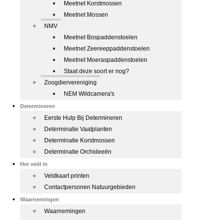
Meetnet Korstmossen
Meetnet Mossen
NMV
Meetnet Bospaddenstoelen
Meetnet Zeereeppaddenstoelen
Meetnet Moeraspaddenstoelen
Staat deze soort er nog?
Zoogdiervereniging
NEM Wildcamera's
Determineren
Eerste Hulp Bij Determineren
Determinatie Vaatplanten
Determinatie Korstmossen
Determinatie Orchideeën
Het veld in
Veldkaart printen
Contactpersonen Natuurgebieden
Waarnemingen
Waarnemingen