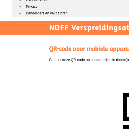
Over deze site
Privacy
Beheerders en validatoren
NDFF Verspreidingsat
QR-code voor mobiele appara
Gebruik deze QR-code op naambordjes in (heem)tui