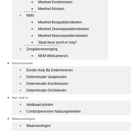
Meetnet Korstmossen
Meetnet Mossen
NMV
Meetnet Bospaddenstoelen
Meetnet Zeereeppaddenstoelen
Meetnet Moeraspaddenstoelen
Staat deze soort er nog?
Zoogdiervereniging
NEM Wildcamera's
Determineren
Eerste Hulp Bij Determineren
Determinatie Vaatplanten
Determinatie Korstmossen
Determinatie Orchideeën
Het veld in
Veldkaart printen
Contactpersonen Natuurgebieden
Waarnemingen
Waarnemingen