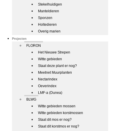
Stekelhuidigen
Manteldieren
Sponzen
Holtedieren
Overig marien
Projecten
FLORON
Het Nieuwe Strepen
Witte gebieden
Staat deze plant er nog?
Meetnet Muurplanten
Nectarindex
Oeverindex
LMF-a (Dunea)
BLWG
Witte gebieden mossen
Witte gebieden korstmossen
Staat dit mos er nog?
Staat dit korstmos er nog?