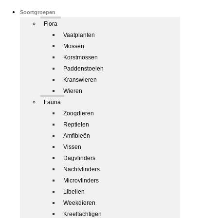
Soortgroepen
Flora
Vaatplanten
Mossen
Korstmossen
Paddenstoelen
Kranswieren
Wieren
Fauna
Zoogdieren
Reptielen
Amfibieën
Vissen
Dagvlinders
Nachtvlinders
Microvlinders
Libellen
Weekdieren
Kreeftachtigen