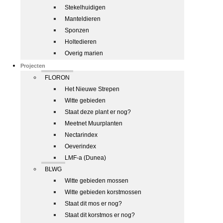
Stekelhuidigen
Manteldieren
Sponzen
Holtedieren
Overig marien
Projecten
FLORON
Het Nieuwe Strepen
Witte gebieden
Staat deze plant er nog?
Meetnet Muurplanten
Nectarindex
Oeverindex
LMF-a (Dunea)
BLWG
Witte gebieden mossen
Witte gebieden korstmossen
Staat dit mos er nog?
Staat dit korstmos er nog?