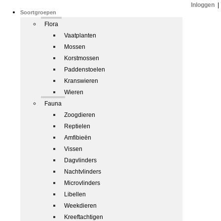
Inloggen
|
Soortgroepen
Flora
Vaatplanten
Mossen
Korstmossen
Paddenstoelen
Kranswieren
Wieren
Fauna
Zoogdieren
Reptielen
Amfibieën
Vissen
Dagvlinders
Nachtvlinders
Microvlinders
Libellen
Weekdieren
Kreeftachtigen