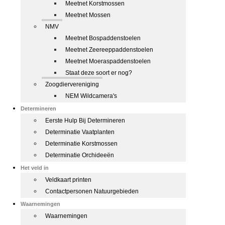
Meetnet Korstmossen
Meetnet Mossen
NMV
Meetnet Bospaddenstoelen
Meetnet Zeereeppaddenstoelen
Meetnet Moeraspaddenstoelen
Staat deze soort er nog?
Zoogdiervereniging
NEM Wildcamera's
Determineren
Eerste Hulp Bij Determineren
Determinatie Vaatplanten
Determinatie Korstmossen
Determinatie Orchideeën
Het veld in
Veldkaart printen
Contactpersonen Natuurgebieden
Waarnemingen
Waarnemingen