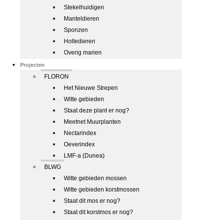
Stekelhuidigen
Manteldieren
Sponzen
Holtedieren
Overig marien
Projecten
FLORON
Het Nieuwe Strepen
Witte gebieden
Staat deze plant er nog?
Meetnet Muurplanten
Nectarindex
Oeverindex
LMF-a (Dunea)
BLWG
Witte gebieden mossen
Witte gebieden korstmossen
Staat dit mos er nog?
Staat dit korstmos er nog?