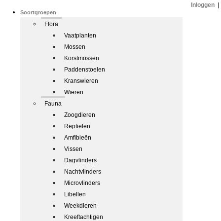
Inloggen
|
Soortgroepen
Flora
Vaatplanten
Mossen
Korstmossen
Paddenstoelen
Kranswieren
Wieren
Fauna
Zoogdieren
Reptielen
Amfibieën
Vissen
Dagvlinders
Nachtvlinders
Microvlinders
Libellen
Weekdieren
Kreeftachtigen