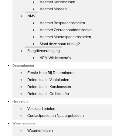
Meetnet Korstmossen
Meetnet Mossen
NMV
Meetnet Bospaddenstoelen
Meetnet Zeereeppaddenstoelen
Meetnet Moeraspaddenstoelen
Staat deze soort er nog?
Zoogdiervereniging
NEM Wildcamera's
Determineren
Eerste Hulp Bij Determineren
Determinatie Vaatplanten
Determinatie Korstmossen
Determinatie Orchideeën
Het veld in
Veldkaart printen
Contactpersonen Natuurgebieden
Waarnemingen
Waarnemingen