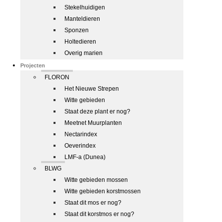
Stekelhuidigen
Manteldieren
Sponzen
Holtedieren
Overig marien
Projecten
FLORON
Het Nieuwe Strepen
Witte gebieden
Staat deze plant er nog?
Meetnet Muurplanten
Nectarindex
Oeverindex
LMF-a (Dunea)
BLWG
Witte gebieden mossen
Witte gebieden korstmossen
Staat dit mos er nog?
Staat dit korstmos er nog?