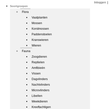
Inloggen
|
Soortgroepen
Flora
Vaatplanten
Mossen
Korstmossen
Paddenstoelen
Kranswieren
Wieren
Fauna
Zoogdieren
Reptielen
Amfibieën
Vissen
Dagvlinders
Nachtvlinders
Microvlinders
Libellen
Weekdieren
Kreeftachtigen