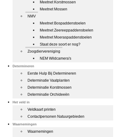
Meetnet Korstmossen
Meetnet Mossen
NMV
Meetnet Bospaddenstoelen
Meetnet Zeereeppaddenstoelen
Meetnet Moeraspaddenstoelen
Staat deze soort er nog?
Zoogdiervereniging
NEM Wildcamera's
Determineren
Eerste Hulp Bij Determineren
Determinatie Vaatplanten
Determinatie Korstmossen
Determinatie Orchideeën
Het veld in
Veldkaart printen
Contactpersonen Natuurgebieden
Waarnemingen
Waarnemingen