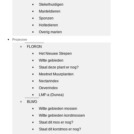
Stekelhuidigen
Manteldieren
Sponzen
Holtedieren
Overig marien
Projecten
FLORON
Het Nieuwe Strepen
Witte gebieden
Staat deze plant er nog?
Meetnet Muurplanten
Nectarindex
Oeverindex
LMF-a (Dunea)
BLWG
Witte gebieden mossen
Witte gebieden korstmossen
Staat dit mos er nog?
Staat dit korstmos er nog?