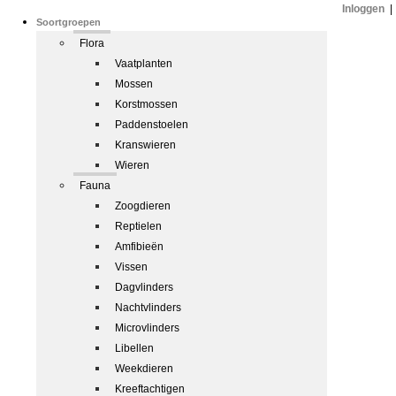
Inloggen
|
Soortgroepen
Flora
Vaatplanten
Mossen
Korstmossen
Paddenstoelen
Kranswieren
Wieren
Fauna
Zoogdieren
Reptielen
Amfibieën
Vissen
Dagvlinders
Nachtvlinders
Microvlinders
Libellen
Weekdieren
Kreeftachtigen