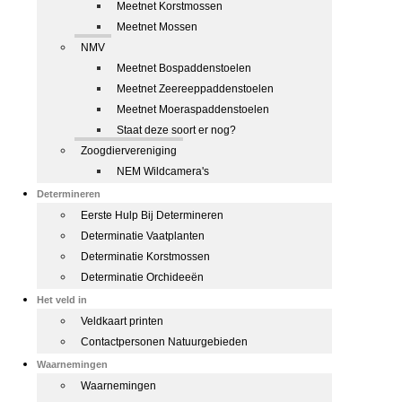
Meetnet Korstmossen
Meetnet Mossen
NMV
Meetnet Bospaddenstoelen
Meetnet Zeereeppaddenstoelen
Meetnet Moeraspaddenstoelen
Staat deze soort er nog?
Zoogdiervereniging
NEM Wildcamera's
Determineren
Eerste Hulp Bij Determineren
Determinatie Vaatplanten
Determinatie Korstmossen
Determinatie Orchideeën
Het veld in
Veldkaart printen
Contactpersonen Natuurgebieden
Waarnemingen
Waarnemingen