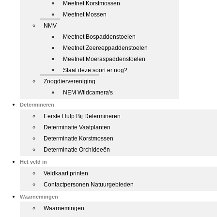
Meetnet Korstmossen
Meetnet Mossen
NMV
Meetnet Bospaddenstoelen
Meetnet Zeereeppaddenstoelen
Meetnet Moeraspaddenstoelen
Staat deze soort er nog?
Zoogdiervereniging
NEM Wildcamera's
Determineren
Eerste Hulp Bij Determineren
Determinatie Vaatplanten
Determinatie Korstmossen
Determinatie Orchideeën
Het veld in
Veldkaart printen
Contactpersonen Natuurgebieden
Waarnemingen
Waarnemingen