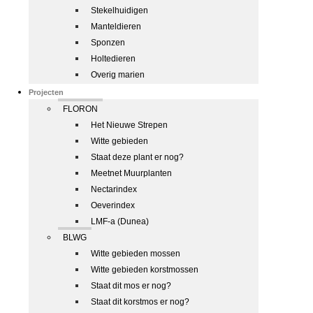
Stekelhuidigen
Manteldieren
Sponzen
Holtedieren
Overig marien
Projecten
FLORON
Het Nieuwe Strepen
Witte gebieden
Staat deze plant er nog?
Meetnet Muurplanten
Nectarindex
Oeverindex
LMF-a (Dunea)
BLWG
Witte gebieden mossen
Witte gebieden korstmossen
Staat dit mos er nog?
Staat dit korstmos er nog?