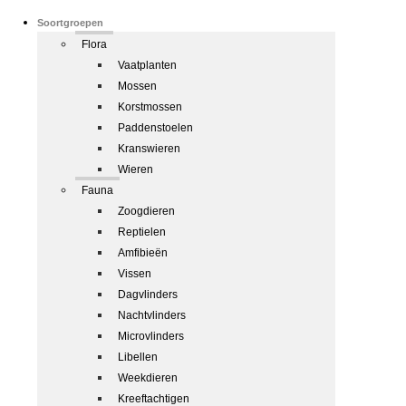
Soortgroepen
Flora
Vaatplanten
Mossen
Korstmossen
Paddenstoelen
Kranswieren
Wieren
Fauna
Zoogdieren
Reptielen
Amfibieën
Vissen
Dagvlinders
Nachtvlinders
Microvlinders
Libellen
Weekdieren
Kreeftachtigen