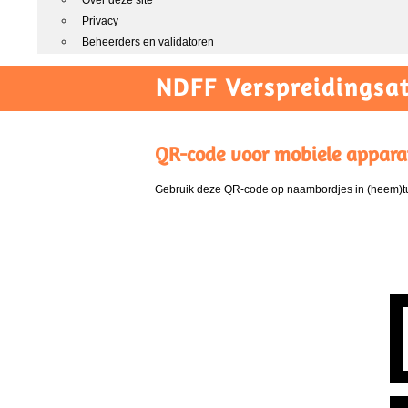
Over deze site
Privacy
Beheerders en validatoren
NDFF Verspreidingsat
QR-code voor mobiele appara
Gebruik deze QR-code op naambordjes in (heem)tui