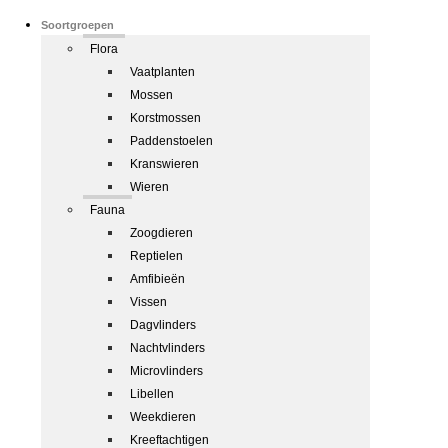
Soortgroepen
Flora
Vaatplanten
Mossen
Korstmossen
Paddenstoelen
Kranswieren
Wieren
Fauna
Zoogdieren
Reptielen
Amfibieën
Vissen
Dagvlinders
Nachtvlinders
Microvlinders
Libellen
Weekdieren
Kreeftachtigen