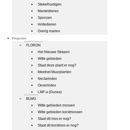
Stekelhuidigen
Manteldieren
Sponzen
Holtedieren
Overig marien
Projecten
FLORON
Het Nieuwe Strepen
Witte gebieden
Staat deze plant er nog?
Meetnet Muurplanten
Nectarindex
Oeverindex
LMF-a (Dunea)
BLWG
Witte gebieden mossen
Witte gebieden korstmossen
Staat dit mos er nog?
Staat dit korstmos er nog?