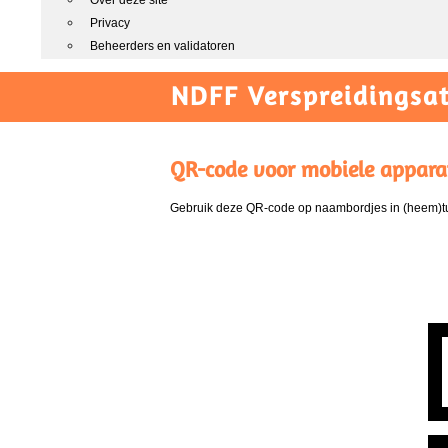
Over deze site
Privacy
Beheerders en validatoren
NDFF Verspreidingsat
QR-code voor mobiele appara
Gebruik deze QR-code op naambordjes in (heem)tui