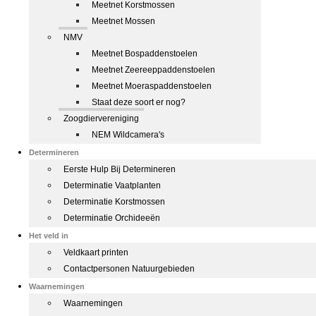
Meetnet Korstmossen
Meetnet Mossen
NMV
Meetnet Bospaddenstoelen
Meetnet Zeereeppaddenstoelen
Meetnet Moeraspaddenstoelen
Staat deze soort er nog?
Zoogdiervereniging
NEM Wildcamera's
Determineren
Eerste Hulp Bij Determineren
Determinatie Vaatplanten
Determinatie Korstmossen
Determinatie Orchideeën
Het veld in
Veldkaart printen
Contactpersonen Natuurgebieden
Waarnemingen
Waarnemingen