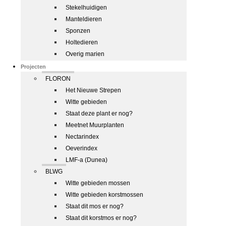
Stekelhuidigen
Manteldieren
Sponzen
Holtedieren
Overig marien
Projecten
FLORON
Het Nieuwe Strepen
Witte gebieden
Staat deze plant er nog?
Meetnet Muurplanten
Nectarindex
Oeverindex
LMF-a (Dunea)
BLWG
Witte gebieden mossen
Witte gebieden korstmossen
Staat dit mos er nog?
Staat dit korstmos er nog?