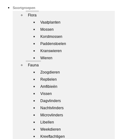
Soortgroepen
Flora
Vaatplanten
Mossen
Korstmossen
Paddenstoelen
Kranswieren
Wieren
Fauna
Zoogdieren
Reptielen
Amfibieën
Vissen
Dagvlinders
Nachtvlinders
Microvlinders
Libellen
Weekdieren
Kreeftachtigen