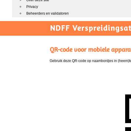
Over deze site
Privacy
Beheerders en validatoren
NDFF Verspreidingsat
QR-code voor mobiele appara
Gebruik deze QR-code op naambordjes in (heem)tui