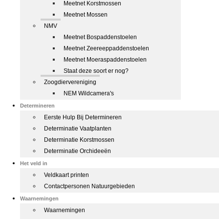
Meetnet Korstmossen
Meetnet Mossen
NMV
Meetnet Bospaddenstoelen
Meetnet Zeereeppaddenstoelen
Meetnet Moeraspaddenstoelen
Staat deze soort er nog?
Zoogdiervereniging
NEM Wildcamera's
Determineren
Eerste Hulp Bij Determineren
Determinatie Vaatplanten
Determinatie Korstmossen
Determinatie Orchideeën
Het veld in
Veldkaart printen
Contactpersonen Natuurgebieden
Waarnemingen
Waarnemingen